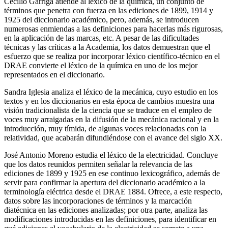
Cecilio Garriga atiende al léxico de la química, un conjunto de
términos que penetra con fuerza en las ediciones de 1899, 1914 y
1925 del diccionario académico, pero, además, se introducen
numerosas enmiendas a las definiciones para hacerlas más rigurosas,
en la aplicación de las marcas, etc. A pesar de las dificultades
técnicas y las críticas a la Academia, los datos demuestran que el
esfuerzo que se realiza por incorporar léxico científico-técnico en el
DRAE convierte el léxico de la química en uno de los mejor
representados en el diccionario.
Sandra Iglesia analiza el léxico de la mecánica, cuyo estudio en los
textos y en los diccionarios en esta época de cambios muestra una
visión tradicionalista de la ciencia que se traduce en el empleo de
voces muy arraigadas en la difusión de la mecánica racional y en la
introducción, muy tímida, de algunas voces relacionadas con la
relatividad, que acabarán difundiéndose con el avance del siglo XX.
José Antonio Moreno estudia el léxico de la electricidad. Concluye
que los datos reunidos permiten señalar la relevancia de las
ediciones de 1899 y 1925 en ese continuo lexicográfico, además de
servir para confirmar la apertura del diccionario académico a la
terminología eléctrica desde el
DRAE 1884
. Ofrece, a este respecto,
datos sobre las incorporaciones de términos y la marcación
diatécnica en las ediciones analizadas; por otra parte, analiza las
modificaciones introducidas en las definiciones, para identificar en