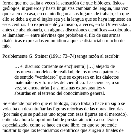
forma que me asalta a veces la sensación de que biólogos, físicos,
geólogos, ingenieros y hasta lingüistas cambian de lengua, una vez
que salen de casa, en cuanto llegan a sus lugares de trabajo, sin que
ello se deba a que el inglés sea ya la lengua que se haya impuesto en
esos centros. Lo experimenté yo mismo, a veces, en la Universidad,
antes de abandonarla, en algunas discusiones científicas —coloquios
se llamaban— entre alevines que probaban el filo de sus armas
dialécticas expresadas en un idioma que se distanciaba mucho del
mío.
Posiblemente G.
Steiner (1991
: 73–74) tenga razón al escribir:
… el discurso corriente se enc[uentra] […] alejado de
los nuevos modelos de realidad, de los nuevos patrones
de sentido “verdadero” que se expresan en los dialectos
matemáticos y formales del científico. Las ciencias, a su
vez, se encuentr[an] a sí mismas extravagantes y
absurdas en el terreno del conocimiento general.
Se entiende por ello que el filólogo, cuyo trabajo hace un siglo se
volcaba en desentrañar las figuras retóricas de las obras literarias
(por más que se pudiera uno topar con esas figuras en el mercado),
entienda ahora la oportunidad de prestar atención a ese léxico
especializado, como se hace en este libro, en que se pretende
mostrar lo que los tecnicismos científicos que surgen a finales de