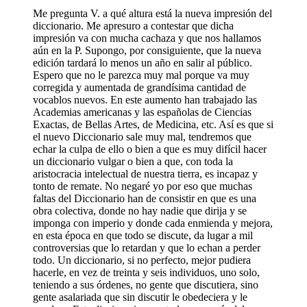
Me pregunta V. a qué altura está la nueva impresión del
diccionario. Me apresuro a contestar que dicha
impresión va con mucha cachaza y que nos hallamos
aún en la P. Supongo, por consiguiente, que la nueva
edición tardará lo menos un año en salir al público.
Espero que no le parezca muy mal porque va muy
corregida y aumentada de grandísima cantidad de
vocablos nuevos. En este aumento han trabajado las
Academias americanas y las españolas de Ciencias
Exactas, de Bellas Artes, de Medicina, etc. Así es que si
el nuevo Diccionario sale muy mal, tendremos que
echar la culpa de ello o bien a que es muy difícil hacer
un diccionario vulgar o bien a que, con toda la
aristocracia intelectual de nuestra tierra, es incapaz y
tonto de remate. No negaré yo por eso que muchas
faltas del Diccionario han de consistir en que es una
obra colectiva, donde no hay nadie que dirija y se
imponga con imperio y donde cada enmienda y mejora,
en esta época en que todo se discute, da lugar a mil
controversias que lo retardan y que lo echan a perder
todo. Un diccionario, si no perfecto, mejor pudiera
hacerle, en vez de treinta y seis individuos, uno solo,
teniendo a sus órdenes, no gente que discutiera, sino
gente asalariada que sin discutir le obedeciera y le