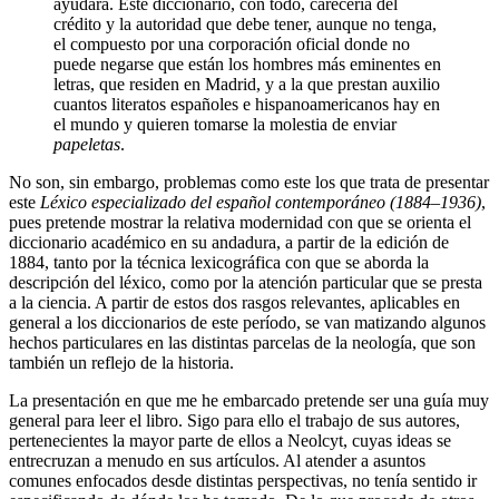
ayudara. Este diccionario, con todo, carecería del
crédito y la autoridad que debe tener, aunque no tenga,
el compuesto por una corporación oficial donde no
puede negarse que están los hombres más eminentes en
letras, que residen en Madrid, y a la que prestan auxilio
cuantos literatos españoles e hispanoamericanos hay en
el mundo y quieren tomarse la molestia de enviar
papeletas
.
No son, sin embargo, problemas como este los que trata de presentar
este
Léxico especializado del español contemporáneo (1884–1936)
,
pues pretende mostrar la relativa modernidad con que se orienta el
diccionario académico en su andadura, a partir de la edición de
1884, tanto por la técnica lexicográfica con que se aborda la
descripción del léxico, como por la atención particular que se presta
a la ciencia. A partir de estos dos rasgos relevantes, aplicables en
general a los diccionarios de este período, se van matizando algunos
hechos particulares en las distintas parcelas de la neología, que son
también un reflejo de la historia.
La presentación en que me he embarcado pretende ser una guía muy
general para leer el libro. Sigo para ello el trabajo de sus autores,
pertenecientes la mayor parte de ellos a Neolcyt, cuyas ideas se
entrecruzan a menudo en sus artículos. Al atender a asuntos
comunes enfocados desde distintas perspectivas, no tenía
sentido ir