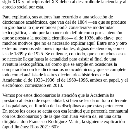
siglo XIX y principios del XX deben al desarrollo de la ciencia y al
aprecio social por esta.
Para explicarlo, sus autores han recurrido a una selección de
diccionarios académicos, que van del de 1884 —en que se produce
un giro hacia lo que entonces podía considerarse modernidad
lexicográfica, tanto por la manera de definir como por la atención
que se presta a la neología científica— al de 1936, año clave, por
muchos motivos que no es necesario explicar aquí. Entre uno y otro
extremo tenemos ediciones importantes, dignas de atención, como
las de 1899 y de 1925. Se entiende, con todo, que en muchos casos
se necesite llegar hasta la actualidad para asistir al final de una
aventura lexicográfica, así como que se amplíe en ocasiones la
comparación con los diccionarios no académicos y que se complete
todo con el análisis de los tres diccionarios históricos de la
Academia: el de 1933–1936, el de 1960–1996, ambos en papel, y el
electrónico, comenzado en 2013.
Vemos por estos diccionarios la atención que la Academia ha
prestado al léxico de especialidad, si bien se les da un trato diferente
a las palabras, en función de las disciplinas a que estas pertenecen.
En todos los casos se actúa con esa lentitud que parecería connatural
con los diccionarios y de la que don Juan Valera da, en una carta
dirigida a don Francisco Rodríguez Marín, la siguiente explicación
(apud
Jiménez Ríos 2021
: 60):