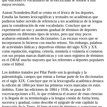
qué ediciones el vocabulario de la electricidad se somete a una
mayor revisión.
Antoni Nomdedeu-Rull se centra en el léxico de los deportes.
Estudia las fuentes lexicográficas y textuales no académicas que
pudieron haber servido de referencia a los académicos de la lengua
para la consideración de este vocabulario. Concluye que se
experimentó un uso y aumento gradual de términos de deportes
populares en diferentes tipos de textos, pero que muy pocos
acabaron entrando en los diccionarios. Las escasas voces que se
incorporaron lo hicieron con mucho retraso. Sin embargo, palabras
de actividades lúdicas y deportivas elitistas del siglo XIX y XX
como equitación, esgrima, cetrería, montería o volatería sí contaron
con sus propias marcas diatécnicas y con unos registros de términos
en el
DRAE
mucho mayores que los referentes a deportes populares
como el fútbol.
Los ámbitos tratados por Pilar Pardo son la geología y la
paleontología, campos que entran a formar parte de los diccionarios
en el siglo XIX. Concluye que en la lexicografía académica destaca
la edición de 1884 por tener las primeras voces marcadas en estos
ámbitos. Entre las ediciones de 1884 y 1936, se pasa de 10
voces/acepciones a 81, lo que evidencia el avance de estas ciencias
y la llegada de su terminología a la lengua común de forma lenta,
sucesiva y gradual, como describe el epígrafe de este capítulo la
formación de la Tierra. Si bien el total de términos y acepciones no