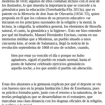
moderna de vivir; algunos de ellos contaban incluso con el aval de
los ilustrados, lo que muestra la importancia que se concede a la
gimnástica
para la educación (
Torrebadella-Flix 2013a
), que es
patente en la
Memoria
de don Juan de Olavarría (1834: 55)
,
quien
proponía en él que los colonos de su proyecto educativo «se
iniciaran en los principios razonados de la religión y la moral, la
lectura, la caligrafía, la aritmética general, los elementos de filosofía
natural, el canto, la gimnástica y la higiene». Esto me hizo entender
por qué mi bisabuelo, Manuel Hernández Encinas, cuenta en sus
memorias inéditas que a Monleras, un pueblo situado a unos
cincuenta kms. al oeste de Salamanca, llegó la noticia de la
revolución septembrina de 1868 el uno de octubre, cuando,
bien por estar ya vencido el día o porque no hubo
agitadores, siguió el pueblo en estado normal, hasta el
punto de haberse celebrado ejercicios gimnásticos
aquella noche, a los que asistió el pueblo sin alteración.
Estas dos alusiones a la gimnasia explican por qué el deporte se vio
con buenos ojos en la propia Institución Libre de Enseñanza, pues
su práctica formaba parte, junto con el retorno a la naturaleza, de las
teorías pedagógicas que se desarrollaban en el extranjero, que
marcaban una clara distancia con los dogmas oficiales de la religión,