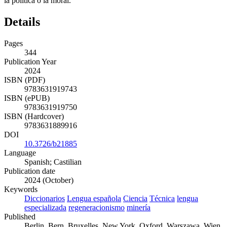
la política o la moral.
Details
Pages
344
Publication Year
2024
ISBN (PDF)
9783631919743
ISBN (ePUB)
9783631919750
ISBN (Hardcover)
9783631889916
DOI
10.3726/b21885
Language
Spanish; Castilian
Publication date
2024 (October)
Keywords
Diccionarios
Lengua española
Ciencia
Técnica
lengua
especializada
regeneracionismo
minería
Published
Berlin, Bern, Bruxelles, New York, Oxford, Warszawa, Wien,