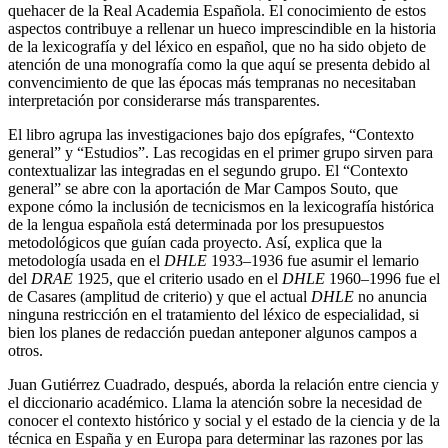
quehacer de la Real Academia Española. El conocimiento de estos
aspectos contribuye a rellenar un hueco imprescindible en la historia
de la lexicografía y del léxico en español, que no ha sido objeto de
atención de una monografía como la que aquí se presenta debido al
convencimiento de que las épocas más tempranas no necesitaban
interpretación por considerarse más transparentes.
El libro agrupa las investigaciones bajo dos epígrafes, “Contexto
general” y “Estudios”. Las recogidas en el primer grupo sirven para
contextualizar las integradas en el segundo grupo. El “Contexto
general” se abre con la aportación de Mar Campos Souto, que
expone cómo la inclusión de tecnicismos en la lexicografía histórica
de la lengua española está determinada por los presupuestos
metodológicos que guían cada proyecto. Así, explica que la
metodología usada en el
DHLE
1933–1936 fue asumir el lemario
del
DRAE
1925, que el criterio usado en el
DHLE
1960–1996 fue el
de Casares (amplitud de criterio) y que el actual
DHLE
no anuncia
ninguna restricción en el tratamiento del léxico de
especialidad, si
bien los planes de redacción puedan anteponer algunos campos a
otros.
Juan Gutiérrez Cuadrado, después, aborda la relación entre ciencia y
el diccionario académico. Llama la atención sobre la necesidad de
conocer el contexto histórico y social y el estado de la ciencia y de la
técnica en España y en Europa para determinar las razones por las