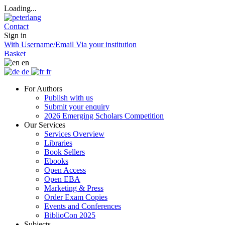
Loading...
Contact
Sign in
With Username/Email
Via your institution
Basket
en
de
fr
For Authors
Publish with us
Submit your enquiry
2026 Emerging Scholars Competition
Our Services
Services Overview
Libraries
Book Sellers
Ebooks
Open Access
Open EBA
Marketing & Press
Order Exam Copies
Events and Conferences
BiblioCon 2025
Subjects