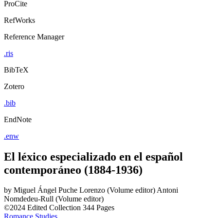
ProCite
RefWorks
Reference Manager
.ris
BibTeX
Zotero
.bib
EndNote
.enw
El léxico especializado en el español
contemporáneo (1884-1936)
by
Miguel Ángel Puche Lorenzo (Volume editor)
Antoni
Nomdedeu-Rull (Volume editor)
©2024
Edited Collection
344 Pages
Romance Studies