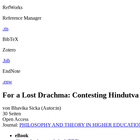
RefWorks
Reference Manager
.ris
BibTeX
Zotero
.bib
EndNote
.enw
For a Lost Drachma: Contesting Hindutva S
von
Bhavika Sicka (Autor:in)
30 Seiten
Open Access
Journal:
PHILOSOPHY AND THEORY IN HIGHER EDUCATIO
eBook