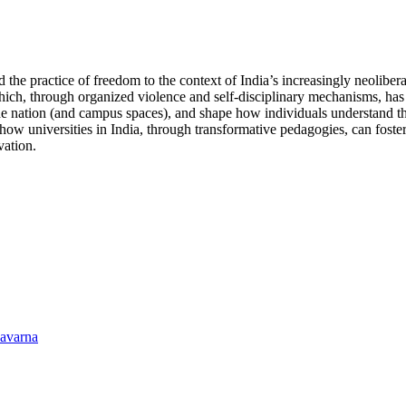
 the practice of freedom to the context of India’s increasingly neoliber
 which, through organized violence and self-disciplinary mechanisms, has
the nation (and campus spaces), and shape how individuals understand them
w universities in India, through transformative pedagogies, can foster, ra
vation.
savarna