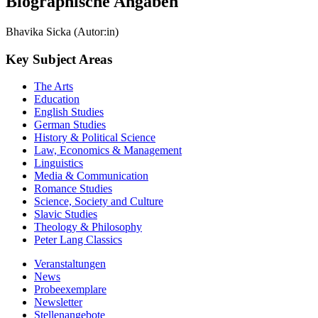
Biographische Angaben
Bhavika Sicka (Autor:in)
Key Subject Areas
The Arts
Education
English Studies
German Studies
History & Political Science
Law, Economics & Management
Linguistics
Media & Communication
Romance Studies
Science, Society and Culture
Slavic Studies
Theology & Philosophy
Peter Lang Classics
Veranstaltungen
News
Probeexemplare
Newsletter
Stellenangebote