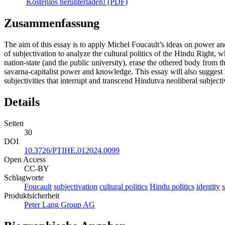
Kostenlos herunterladen! (PDF)
Zusammenfassung
The aim of this essay is to apply Michel Foucault’s ideas on power and
of subjectivation to analyze the cultural politics of the Hindu Right,
nation-state (and the public university), erase the othered body from 
savarna-capitalist power and knowledge. This essay will also suggest ho
subjectivities that interrupt and transcend Hindutva neoliberal subjecti
Details
Seiten
30
DOI
10.3726/PTIHE.012024.0099
Open Access
CC-BY
Schlagworte
Foucault
subjectivation
cultural politics
Hindu politics
identity
Produktsicherheit
Peter Lang Group AG