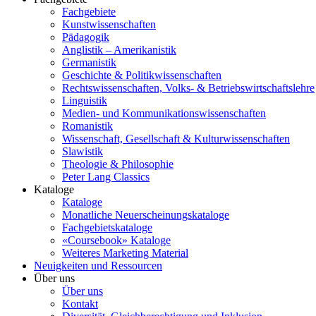
Fachgebiete
Kunstwissenschaften
Pädagogik
Anglistik – Amerikanistik
Germanistik
Geschichte & Politikwissenschaften
Rechtswissenschaften, Volks- & Betriebswirtschaftslehre
Linguistik
Medien- und Kommunikationswissenschaften
Romanistik
Wissenschaft, Gesellschaft & Kulturwissenschaften
Slawistik
Theologie & Philosophie
Peter Lang Classics
Kataloge
Kataloge
Monatliche Neuerscheinungskataloge
Fachgebietskataloge
«Coursebook» Kataloge
Weiteres Marketing Material
Neuigkeiten und Ressourcen
Über uns
Über uns
Kontakt