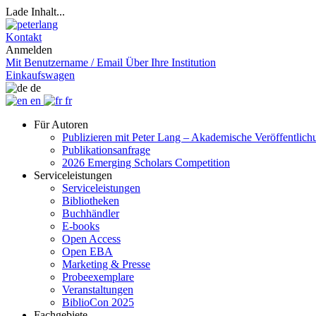
Lade Inhalt...
Kontakt
Anmelden
Mit Benutzername / Email
Über Ihre Institution
Einkaufswagen
de
en
fr
Für Autoren
Publizieren mit Peter Lang – Akademische Veröffentlic
Publikationsanfrage
2026 Emerging Scholars Competition
Serviceleistungen
Serviceleistungen
Bibliotheken
Buchhändler
E-books
Open Access
Open EBA
Marketing & Presse
Probeexemplare
Veranstaltungen
BiblioCon 2025
Fachgebiete