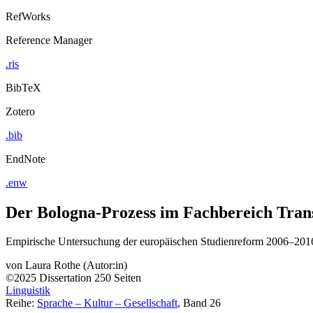
RefWorks
Reference Manager
.ris
BibTeX
Zotero
.bib
EndNote
.enw
Der Bologna-Prozess im Fachbereich Trans
Empirische Untersuchung der europäischen Studienreform 2006–201
von
Laura Rothe (Autor:in)
©2025
Dissertation
250 Seiten
Linguistik
Reihe:
Sprache – Kultur – Gesellschaft
, Band 26