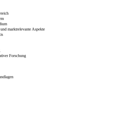
reich
orm
udium
 und marktrelevante Aspekte
is
g
ativer Forschung
undlagen