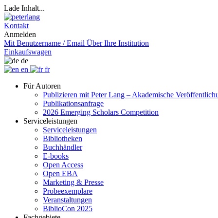
Lade Inhalt...
Kontakt
Anmelden
Mit Benutzername / Email
Über Ihre Institution
Einkaufswagen
de
en
fr
Für Autoren
Publizieren mit Peter Lang – Akademische Veröffentlic
Publikationsanfrage
2026 Emerging Scholars Competition
Serviceleistungen
Serviceleistungen
Bibliotheken
Buchhändler
E-books
Open Access
Open EBA
Marketing & Presse
Probeexemplare
Veranstaltungen
BiblioCon 2025
Fachgebiete