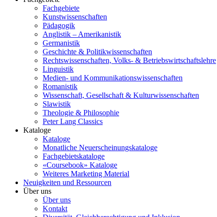
Fachgebiete
Kunstwissenschaften
Pädagogik
Anglistik – Amerikanistik
Germanistik
Geschichte & Politikwissenschaften
Rechtswissenschaften, Volks- & Betriebswirtschaftslehre
Linguistik
Medien- und Kommunikationswissenschaften
Romanistik
Wissenschaft, Gesellschaft & Kulturwissenschaften
Slawistik
Theologie & Philosophie
Peter Lang Classics
Kataloge
Kataloge
Monatliche Neuerscheinungskataloge
Fachgebietskataloge
«Coursebook» Kataloge
Weiteres Marketing Material
Neuigkeiten und Ressourcen
Über uns
Über uns
Kontakt