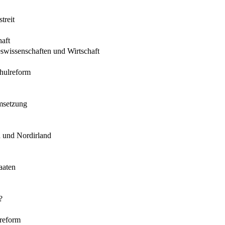
treit
aft
swissenschaften und Wirtschaft
chulreform
Umsetzung
n und Nordirland
aaten
?
sreform