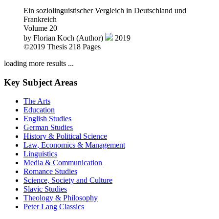
Ein soziolinguistischer Vergleich in Deutschland und
Frankreich
Volume 20
by
Florian Koch (Author)
2019
©2019
Thesis
218 Pages
loading more results ...
Key Subject Areas
The Arts
Education
English Studies
German Studies
History & Political Science
Law, Economics & Management
Linguistics
Media & Communication
Romance Studies
Science, Society and Culture
Slavic Studies
Theology & Philosophy
Peter Lang Classics