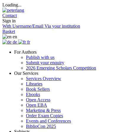
Loading...
Contact
Sign in
With Username/Email
Via your institution
Basket
en
de
fr
For Authors
Publish with us
Submit your enquiry
2026 Emerging Scholars Competition
Our Services
Services Overview
Libraries
Book Sellers
Ebooks
Open Access
Open EBA
Marketing & Press
Order Exam Copies
Events and Conferences
BiblioCon 2025
Subjects