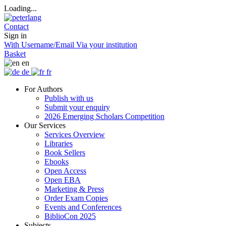
Loading...
Contact
Sign in
With Username/Email
Via your institution
Basket
en
de
fr
For Authors
Publish with us
Submit your enquiry
2026 Emerging Scholars Competition
Our Services
Services Overview
Libraries
Book Sellers
Ebooks
Open Access
Open EBA
Marketing & Press
Order Exam Copies
Events and Conferences
BiblioCon 2025
Subjects