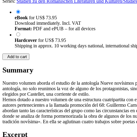
Series:
Studien zu den Romanischen Literaturen und Kulturen/Studies
eBook
for
US$ 73.95
Download immediately. Incl. VAT
Format:
PDF and ePUB – for all devices
Hardcover
for
US$ 73.95
Shipping in approx. 10 working days national, international shi
Add to cart
Summary
Nuestro volumen aborda el estudio de la antología Nueve novísimos po
antología, no solo reunimos la voz de alguno de los protagonistas, si
elegidos por Castellet, una corriente de estilo.
Hemos dotado a nuestro volumen de una estructura cuatripartita con el
autores pertenecientes a la llamada promoción del 68: Guillermo Carn
abordan tanto las características del grupo como las circunstancias en
donde se analiza de forma pormenorizada la obra de algunos de los nue
tradición novísima». En ella se aglutinan cuatro trabajos sobre poetas 
Excerpt