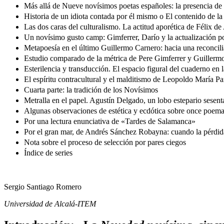
Más allá de Nueve novísimos poetas españoles: la presencia d
Historia de un idiota contada por él mismo o El contenido de la 
Las dos caras del culturalismo. La actitud aporética de Félix d
Un novísimo gusto camp: Gimferrer, Darío y la actualización p
Metapoesía en el último Guillermo Carnero: hacia una reconcilia
Estudio comparado de la métrica de Pere Gimferrer y Guillermo
Esterilencia y transducción. El espacio figural del cuaderno en
El espíritu contracultural y el malditismo de Leopoldo María P
Cuarta parte: la tradición de los Novísimos
Metralla en el papel. Agustín Delgado, un lobo estepario sesent
Algunas observaciones de estética y ecdótica sobre once poem
Por una lectura enunciativa de «Tardes de Salamanca»
Por el gran mar, de Andrés Sánchez Robayna: cuando la pérdid
Nota sobre el proceso de selección por pares ciegos
Índice de series
Sergio Santiago Romero
Universidad de Alcalá-ITEM