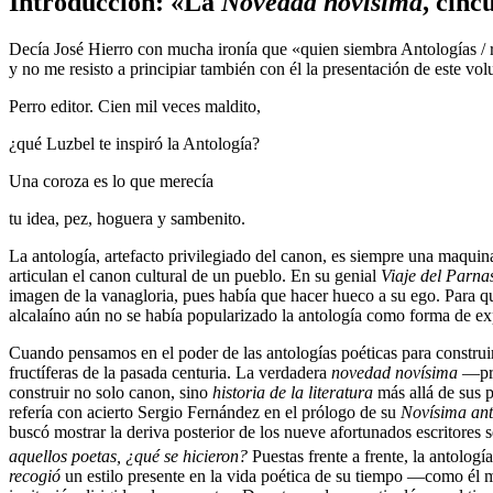
Introducción: «La
Novedad novísima
, cinc
Decía José Hierr
o
con mucha ironía que «quien siembra Antologías / 
y no me resisto a principiar también con él la presentación de este vo
Perro editor. Cien mil veces maldito,
¿qué Luzbel te inspiró la Antología?
Una coroza es lo que merecía
tu idea, pez, hoguera y sambenito.
La antología, artefacto privilegiado del canon, es siempre una maquina
articulan el canon cultural de un pueblo. En su genial
Viaje del Parna
imagen de la vanagloria, pues había que hacer hueco a su ego. Para 
alcalaíno aún no se había popularizado la antología como forma de exp
Cuando pensamos en el poder de las antologías poéticas para constru
fructíferas de la pasada centuria. La verdadera
novedad novísima
—pro
construir no solo canon, sino
historia de la literatura
más allá de sus p
refería con acierto Sergio Fernández en el prólogo de su
Novísima ant
buscó mostrar la deriva posterior de los
nueve afortunados escritores s
aquellos poetas, ¿qué se hicieron?
Puestas frente a frente, la antología
recogió
un estilo presente en la vida poética de su tiempo —como él m