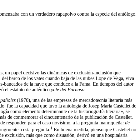
omenzaba con un verdadero rapapolvo contra la especie del antólogo,
ás, un papel decisivo las dinámicas de exclusión-inclusión que
a del barco de los vates cuando baja de las nubes Lope de Vega, viva
es-bancados de la nave que conduce a la Fama. En tiempos del autor
zó el estatuto de auténtico
yate del Parnaso
.
spañoles
(1970), una de las empresas de mercadotecnia literaria más
, fue la capacidad que tuvo la antología de Josep Maria Castellet de
logía como elemento determinante de la historiografía literaria», se
más de conmemorar el cincuentenario de la publicación de Castellet,
a de responder, para el caso novísimo, a la pregunta manriqueña:
de
1
ngruente a esta pregunta.
En buena medida, pienso que Castellet no
de exclusión, más que como disuasión, derivó en una hospitalaria