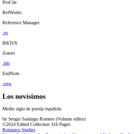
ProCite
RefWorks
Reference Manager
.ris
BibTeX
Zotero
.bib
EndNote
.enw
Los novísimos
Medio siglo de poesía española
by
Sergio Santiago Romero (Volume editor)
©2024
Edited Collection
316 Pages
Romance Studies