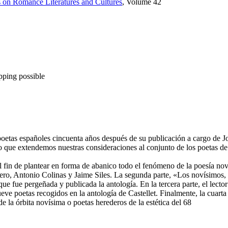
 on Romance Literatures and Cultures
, Volume 42
pping possible
etas españoles cincuenta años después de su publicación a cargo de Jos
no que extendemos nuestras consideraciones al conjunto de los poetas d
 fin de plantear en forma de abanico todo el fenómeno de la poesía noví
ero, Antonio Colinas y Jaime Siles. La segunda parte, «Los novísimos, C
 que fue pergeñada y publicada la antología. En la tercera parte, el lect
ve poetas recogidos en la antología de Castellet. Finalmente, la cuarta 
de la órbita novísima o poetas herederos de la estética del 68