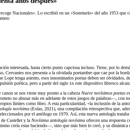
uenta años después»
recoge Nacionales». Lo escribió en un «Sonetuelo» del año 1953 que c
lumen:
ción interesada, hasta cierto punto capciosa incluso. Tiene, por lo dem
so
, Cervantes nos presenta a la olvidada poetambre que cae por la bord
que Lope tenga asiento, esos innominados poetas deben ser olvidados, d
ulsión poética, pero a partir del siglo
xx
este dispositivo libresco alcan
ir canon se nos viene muy pronto a la cabeza
Nueve novísimos poetas e
meto no abusar más en adelante de estos juegos de palabras—, con todo
ropios límites como libro. A esta particularidad, «la inclusión de la anto
ología novísima
(Eolas, 2021), una compilación retrospectiva que, ade
eleccionados por el antólogo en 1970. Así, esta nueva antología tratab
 de Castellet y la
Novísima antología novísima
ofrecen una respuesta co
ismo creía estar haciendo—, sino que más bien lo creó, y su dinámica 