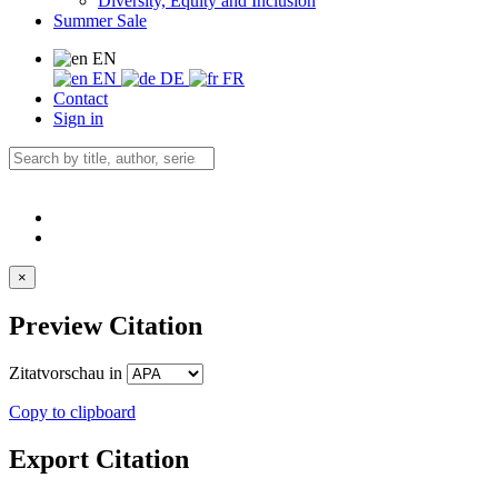
Diversity, Equity and Inclusion
Summer Sale
EN
EN
DE
FR
Contact
Sign in
×
Preview Citation
Zitatvorschau in
Copy to clipboard
Export Citation