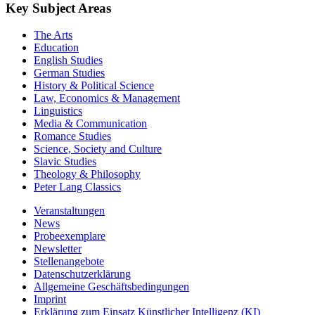
Key Subject Areas
The Arts
Education
English Studies
German Studies
History & Political Science
Law, Economics & Management
Linguistics
Media & Communication
Romance Studies
Science, Society and Culture
Slavic Studies
Theology & Philosophy
Peter Lang Classics
Veranstaltungen
News
Probeexemplare
Newsletter
Stellenangebote
Datenschutzerklärung
Allgemeine Geschäftsbedingungen
Imprint
Erklärung zum Einsatz Künstlicher Intelligenz (KI)