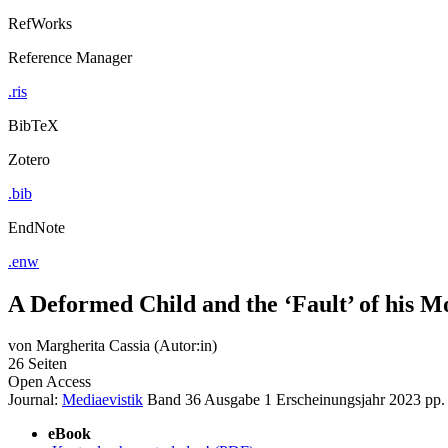
RefWorks
Reference Manager
.ris
BibTeX
Zotero
.bib
EndNote
.enw
A Deformed Child and the ‘Fault’ of his M
von
Margherita Cassia (Autor:in)
26 Seiten
Open Access
Journal:
Mediaevistik
Band 36
Ausgabe 1
Erscheinungsjahr 2023
pp.
eBook