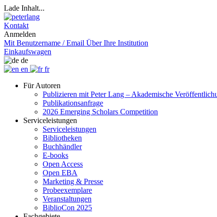
Lade Inhalt...
Kontakt
Anmelden
Mit Benutzername / Email
Über Ihre Institution
Einkaufswagen
de
en
fr
Für Autoren
Publizieren mit Peter Lang – Akademische Veröffentlic
Publikationsanfrage
2026 Emerging Scholars Competition
Serviceleistungen
Serviceleistungen
Bibliotheken
Buchhändler
E-books
Open Access
Open EBA
Marketing & Presse
Probeexemplare
Veranstaltungen
BiblioCon 2025
Fachgebiete