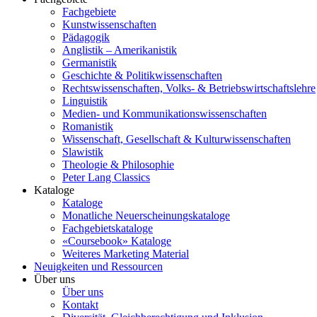
Fachgebiete
Kunstwissenschaften
Pädagogik
Anglistik – Amerikanistik
Germanistik
Geschichte & Politikwissenschaften
Rechtswissenschaften, Volks- & Betriebswirtschaftslehre
Linguistik
Medien- und Kommunikationswissenschaften
Romanistik
Wissenschaft, Gesellschaft & Kulturwissenschaften
Slawistik
Theologie & Philosophie
Peter Lang Classics
Kataloge
Kataloge
Monatliche Neuerscheinungskataloge
Fachgebietskataloge
«Coursebook» Kataloge
Weiteres Marketing Material
Neuigkeiten und Ressourcen
Über uns
Über uns
Kontakt