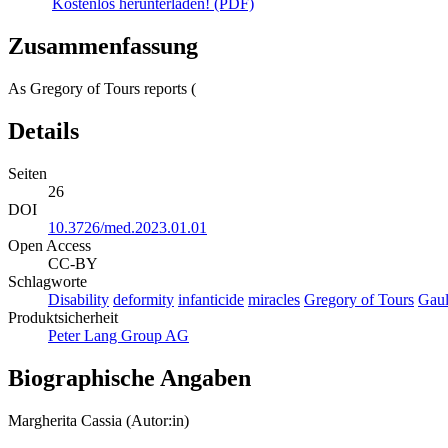
Kostenlos herunterladen! (PDF)
Zusammenfassung
As Gregory of Tours reports (
Details
Seiten
26
DOI
10.3726/med.2023.01.01
Open Access
CC-BY
Schlagworte
Disability
deformity
infanticide
miracles
Gregory of Tours
Gau
Produktsicherheit
Peter Lang Group AG
Biographische Angaben
Margherita Cassia (Autor:in)