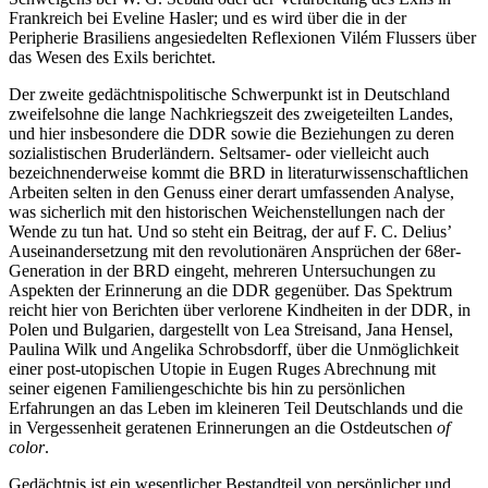
Frankreich bei Eveline Hasler; und es wird über die in der
Peripherie Brasiliens angesiedelten Reflexionen Vilém Flussers über
das Wesen des Exils berichtet.
Der zweite gedächtnispolitische Schwerpunkt ist in Deutschland
zweifelsohne die lange Nachkriegszeit des zweigeteilten Landes,
und hier insbesondere die DDR sowie die Beziehungen zu deren
sozialistischen Bruderländern. Seltsamer- oder vielleicht auch
bezeichnenderweise kommt die BRD in literaturwissenschaftlichen
Arbeiten selten in den Genuss einer derart umfassenden Analyse,
was sicherlich mit den historischen Weichenstellungen nach der
Wende zu tun hat. Und so steht ein Beitrag, der auf F. C. Delius’
Auseinandersetzung mit den revolutionären Ansprüchen der 68er-
Generation in der BRD eingeht, mehreren Untersuchungen zu
Aspekten der Erinnerung an die DDR gegenüber. Das Spektrum
reicht hier von Berichten über verlorene Kindheiten in der DDR, in
Polen und Bulgarien, dargestellt von Lea Streisand, Jana Hensel,
Paulina Wilk und Angelika Schrobsdorff, über die Unmöglichkeit
einer post-utopischen Utopie in Eugen Ruges Abrechnung mit
seiner eigenen Familiengeschichte bis hin zu persönlichen
Erfahrungen
an das Leben im kleineren Teil Deutschlands und die
in Vergessenheit geratenen Erinnerungen an die Ostdeutschen
of
color
.
Gedächtnis ist ein wesentlicher Bestandteil von persönlicher und