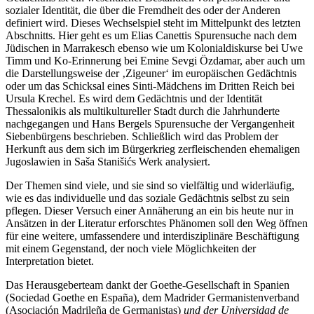
sozialer Identität, die über die Fremdheit des oder der Anderen
definiert wird. Dieses Wechselspiel steht im Mittelpunkt des letzten
Abschnitts. Hier geht es um Elias Canettis Spurensuche nach dem
Jüdischen in Marrakesch ebenso wie um Kolonialdiskurse bei Uwe
Timm und Ko-Erinnerung bei Emine Sevgi Özdamar, aber auch um
die Darstellungsweise der ‚Zigeuner‘ im europäischen Gedächtnis
oder um das Schicksal eines Sinti-Mädchens im Dritten Reich bei
Ursula Krechel. Es wird dem Gedächtnis und der Identität
Thessalonikis als multikultureller Stadt durch die Jahrhunderte
nachgegangen und Hans Bergels Spurensuche der Vergangenheit
Siebenbürgens beschrieben. Schließlich wird das Problem der
Herkunft aus dem sich im Bürgerkrieg zerfleischenden ehemaligen
Jugoslawien in Saša Stanišićs Werk analysiert.
Der Themen sind viele, und sie sind so vielfältig und widerläufig,
wie es das individuelle und das soziale Gedächtnis selbst zu sein
pflegen. Dieser Versuch einer Annäherung an ein bis heute nur in
Ansätzen in der Literatur erforschtes Phänomen soll den Weg öffnen
für eine weitere, umfassendere und interdisziplinäre Beschäftigung
mit einem Gegenstand, der noch viele Möglichkeiten der
Interpretation bietet.
Das Herausgeberteam dankt der Goethe-Gesellschaft in Spanien
(Sociedad Goethe en España), dem Madrider Germanistenverband
(Asociación Madrileña de Germanistas)
und der Universidad de