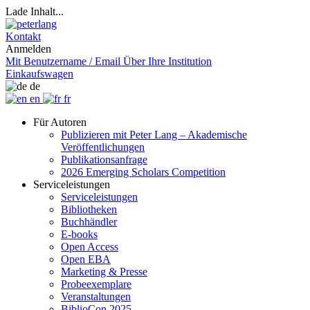
Lade Inhalt...
Kontakt
Anmelden
Mit Benutzername / Email
Über Ihre Institution
Einkaufswagen
de
en
fr
Für Autoren
Publizieren mit Peter Lang – Akademische
Veröffentlichungen
Publikationsanfrage
2026 Emerging Scholars Competition
Serviceleistungen
Serviceleistungen
Bibliotheken
Buchhändler
E-books
Open Access
Open EBA
Marketing & Presse
Probeexemplare
Veranstaltungen
BiblioCon 2025