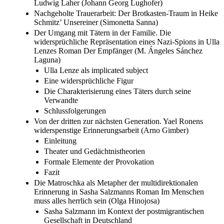
Ludwig Laher (Johann Georg Lughofer)
Nachgeholte Trauerarbeit: Der Brotkasten-Traum in Heike
Schmitz’ Unsereiner (Simonetta Sanna)
Der Umgang mit Tätern in der Familie. Die
widersprüchliche Repräsentation eines Nazi-Spions in Ulla
Lenzes Roman Der Empfänger (M. Ángeles Sánchez
Laguna)
Ulla Lenze als implicated subject
Eine widersprüchliche Figur
Die Charakterisierung eines Täters durch seine
Verwandte
Schlussfolgerungen
Von der dritten zur nächsten Generation. Yael Ronens
widerspenstige Erinnerungsarbeit (Arno Gimber)
Einleitung
Theater und Gedächtnistheorien
Formale Elemente der Provokation
Fazit
Die Matroschka als Metapher der multidirektionalen
Erinnerung in Sasha Salzmanns Roman Im Menschen
muss alles herrlich sein (Olga Hinojosa)
Sasha Salzmann im Kontext der postmigrantischen
Gesellschaft in Deutschland