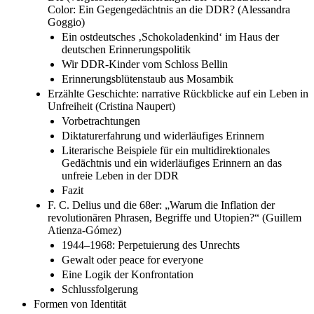
Color: Ein Gegengedächtnis an die DDR? (Alessandra
Goggio)
Ein ostdeutsches ‚Schokoladenkind‘ im Haus der
deutschen Erinnerungspolitik
Wir DDR-Kinder vom Schloss Bellin
Erinnerungsblütenstaub aus Mosambik
Erzählte Geschichte: narrative Rückblicke auf ein Leben in
Unfreiheit (Cristina Naupert)
Vorbetrachtungen
Diktaturerfahrung und widerläufiges Erinnern
Literarische Beispiele für ein multidirektionales
Gedächtnis und ein widerläufiges Erinnern an das
unfreie Leben in der DDR
Fazit
F. C. Delius und die 68er: „Warum die Inflation der
revolutionären Phrasen, Begriffe und Utopien?“ (Guillem
Atienza-Gómez)
1944–1968: Perpetuierung des Unrechts
Gewalt oder peace for everyone
Eine Logik der Konfrontation
Schlussfolgerung
Formen von Identität