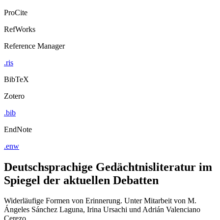
ProCite
RefWorks
Reference Manager
.ris
BibTeX
Zotero
.bib
EndNote
.enw
Deutschsprachige Gedächtnisliteratur im
Spiegel der aktuellen Debatten
Widerläufige Formen von Erinnerung. Unter Mitarbeit von M.
Ángeles Sánchez Laguna, Irina Ursachi und Adrián Valenciano
Cerezo