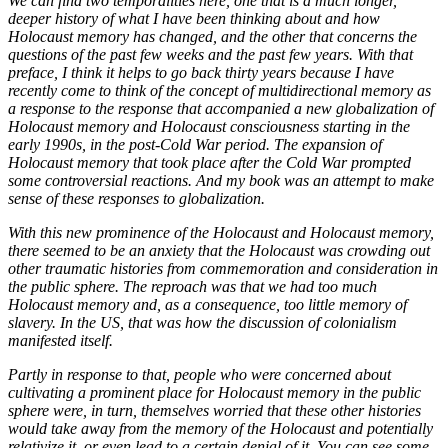
We can find two temporalities here, one that is a much longer,
deeper history of what I have been thinking about and how
Holocaust memory has changed, and the other that concerns the
questions of the past few weeks and the past few years. With that
preface, I think it helps to go back thirty years because I have
recently come to think of the concept of multidirectional memory as
a response to the response that accompanied a new globalization of
Holocaust memory and Holocaust consciousness starting in the
early 1990s, in the post-Cold War period. The expansion of
Holocaust memory that took place after the Cold War prompted
some controversial reactions. And my book was an attempt to make
sense of these responses to globalization.
With this new prominence of the Holocaust and Holocaust memory,
there seemed to be an anxiety that the Holocaust was crowding out
other traumatic histories from commemoration and consideration in
the public sphere. The reproach was that we had too much
Holocaust memory and, as a consequence, too little memory of
slavery. In the US, that was how the discussion of colonialism
manifested itself.
Partly in response to that, people who were concerned about
cultivating a prominent place for Holocaust memory in the public
sphere were, in turn, themselves worried that these other histories
would take away from the memory of the Holocaust and potentially
relativize it, or even lead to a certain denial of it. You can see some