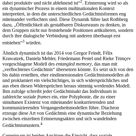
2
dabei produktiv und nicht ablehnend ist“
. Erinnerung wird so als
ein dynamischer Prozess in einem multinationalen Kontext
interpretiert, in dem die unterschiedlichen Gedächtnisformen eng
miteinander verflochten sind. Diese Dynamik führe laut Rothberg
dazu, „Öffentlichkeit als gestaltbaren Diskursraum zu denken, in
dem Gruppen nicht nur feststehende Positionen artikulieren, sondern
durch ihre dialogische Verbindung mit anderen überhaupt erst
3
entstehen“
würden.
Ähnlich dynamisch ist das 2014 von Gregor Feindt, Félix
Krawatzek, Daniela Mehler, Friedemann Pestel und Rieke Trimçev
vorgeschlagene Modell des
entangled memory
, das man mit
„verflochtenes Gedächtnis“ übersetzen könnte. Es setzt sich von den
bis dahin erstellten, eher eindimensionalen Gedächtnismodellen ab
und proklamiert ein vielschichtiges, in sich widersprüchliches und
aus eben diesen Widersprüchen heraus stimmig werdendes Modell.
Ihm zufolge schreibt jeder Gedächtnisakt das Individuum in
zahlreiche soziale
frames
ein, eine Polyphonie, die zu einer
simultanen Existenz von miteinander konkurrierenden und
kommunizierenden Vergangenheitsmodellen führe. Diachron
erzeuge diese Art von Gedächtnis eine dynamische Beziehung
zwischen einzelnen Erinnerungsakten und sich wandelnden
4
Gedächtnismustern.
Gemeinsam ist beiden Ansätzen die Einsicht, dass soziale