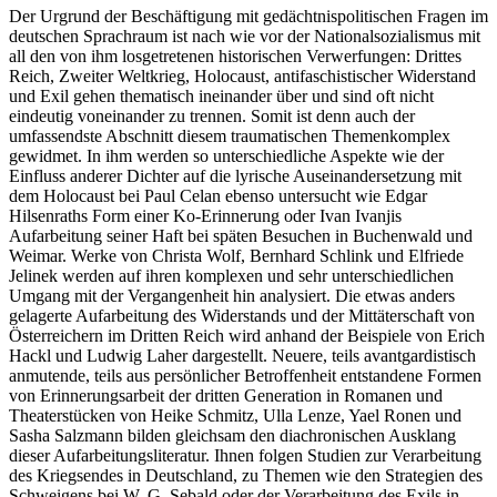
Der Urgrund der Beschäftigung mit gedächtnispolitischen Fragen im
deutschen Sprachraum ist nach wie vor der Nationalsozialismus mit
all den von ihm losgetretenen historischen Verwerfungen: Drittes
Reich, Zweiter
Weltkrieg, Holocaust, antifaschistischer Widerstand
und Exil gehen thematisch ineinander über und sind oft nicht
eindeutig voneinander zu trennen. Somit ist denn auch der
umfassendste Abschnitt diesem traumatischen Themenkomplex
gewidmet. In ihm werden so unterschiedliche Aspekte wie der
Einfluss anderer Dichter auf die lyrische Auseinandersetzung mit
dem Holocaust bei Paul Celan ebenso untersucht wie Edgar
Hilsenraths Form einer Ko-Erinnerung oder Ivan Ivanjis
Aufarbeitung seiner Haft bei späten Besuchen in Buchenwald und
Weimar. Werke von Christa Wolf, Bernhard Schlink und Elfriede
Jelinek werden auf ihren komplexen und sehr unterschiedlichen
Umgang mit der Vergangenheit hin analysiert. Die etwas anders
gelagerte Aufarbeitung des Widerstands und der Mittäterschaft von
Österreichern im Dritten Reich wird anhand der Beispiele von Erich
Hackl und Ludwig Laher dargestellt. Neuere, teils avantgardistisch
anmutende, teils aus persönlicher Betroffenheit entstandene Formen
von Erinnerungsarbeit der dritten Generation in Romanen und
Theaterstücken von Heike Schmitz, Ulla Lenze, Yael Ronen und
Sasha Salzmann bilden gleichsam den diachronischen Ausklang
dieser Aufarbeitungsliteratur. Ihnen folgen Studien zur Verarbeitung
des Kriegsendes in Deutschland, zu Themen wie den Strategien des
Schweigens bei W. G. Sebald oder der Verarbeitung des Exils in