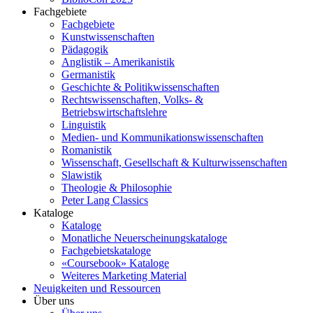
Fachgebiete
Fachgebiete
Kunstwissenschaften
Pädagogik
Anglistik – Amerikanistik
Germanistik
Geschichte & Politikwissenschaften
Rechtswissenschaften, Volks- &
Betriebswirtschaftslehre
Linguistik
Medien- und Kommunikationswissenschaften
Romanistik
Wissenschaft, Gesellschaft & Kulturwissenschaften
Slawistik
Theologie & Philosophie
Peter Lang Classics
Kataloge
Kataloge
Monatliche Neuerscheinungskataloge
Fachgebietskataloge
«Coursebook» Kataloge
Weiteres Marketing Material
Neuigkeiten und Ressourcen
Über uns