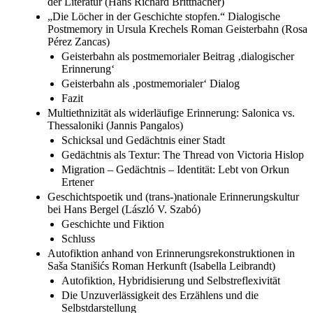
der Literatur (Hans Richard Brittnacher)
„Die Löcher in der Geschichte stopfen.“ Dialogische
Postmemory in Ursula Krechels Roman Geisterbahn (Rosa
Pérez Zancas)
Geisterbahn als postmemorialer Beitrag ‚dialogischer
Erinnerung‘
Geisterbahn als ‚postmemorialer‘ Dialog
Fazit
Multiethnizität als widerläufige Erinnerung: Salonica vs.
Thessaloniki (Jannis Pangalos)
Schicksal und Gedächtnis einer Stadt
Gedächtnis als Textur: The Thread von Victoria Hislop
Migration – Gedächtnis – Identität: Lebt von Orkun
Ertener
Geschichtspoetik und (trans-)nationale Erinnerungskultur
bei Hans Bergel (László V. Szabó)
Geschichte und Fiktion
Schluss
Autofiktion anhand von Erinnerungsrekonstruktionen in
Saša Stanišićs Roman Herkunft (Isabella Leibrandt)
Autofiktion, Hybridisierung und Selbstreflexivität
Die Unzuverlässigkeit des Erzählens und die
Selbstdarstellung