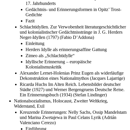
17. Jahrhunderts
Gedächtnis- und Erinnerungsformen in Opitz’ Trost-
Gedichte
Fazit
Schlachtidyllen. Zur Verwobenheit literaturgeschichtlicher
und kolonialistischer Gedächtnisstränge in J. G. Herders
Neger-Idyllen (1797) (Fabio D’Addona)
Einleitung
Herders Idylle als erinnerungsaffine Gattung
Zimeo als „Schlachtidylle“
Idyllische Erinnerung – europäische
Kolonialismuskritik
Alexander Lernet-Holenias Prinz Eugen als widerläufige
Dekonstruktion eines Nationalmythos (Jacques Lajarrige)
Ricarda Huchs Im Alten Reich. Lebensbilder deutscher
Städte (1927) und Werner Bergengruens Deutsche Reise.
Ein Erinnerungsbuch (1934) (Stefan Lindinger)
Nationalsozialismus, Holocaust, Zweiter Weltkrieg,
Widerstand, Exil
Kreuzende Erinnerungen: Nelly Sachs, Ossip Mandelstam
und Marina Zwetajewa in Paul Celans Lyrik (Adrián
Valenciano Cerezo)
Einführung