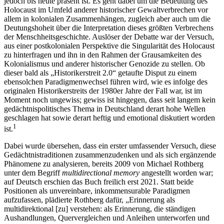
jedoch bis heute präsent ist. Es geht dabei um die Bedeutung des
Holocaust im Umfeld anderer historischer Gewaltverbrechen vor
allem in kolonialen Zusammenhängen, zugleich aber auch um die
Deutungshoheit über die Interpretation dieses größten Verbrechens
der Menschheitsgeschichte. Auslöser der Debatte war der Versuch,
aus einer postkolonialen Perspektive die Singularität des Holocaust
zu hinterfragen und ihn in den Rahmen der Grausamkeiten des
Kolonialismus und anderer historischer Genozide zu stellen. Ob
dieser bald als „Historikerstreit 2.0“ getaufte Disput zu einem
ebensolchen Paradigmenwechsel führen wird, wie es infolge des
originalen Historikerstreits der 1980er Jahre der Fall war, ist im
Moment noch ungewiss; gewiss ist hingegen, dass seit langem kein
gedächtnispolitisches Thema in Deutschland derart hohe Wellen
geschlagen hat sowie derart heftig und emotional diskutiert worden
1
ist.
Dabei wurde übersehen, dass ein erster umfassender Versuch, diese
Gedächtnistraditionen zusammenzudenken und als sich ergänzende
Phänomene zu analysieren, bereits 2009 von Michael Rothberg
unter dem Begriff
multidirectional memory
angestellt worden war;
auf Deutsch
erschien das Buch freilich erst 2021. Statt beide
Positionen als unvereinbare, inkommensurable Paradigmen
aufzufassen, plädierte Rothberg dafür, „Erinnerung als
multidirektional [zu] verstehen: als Erinnerung, die ständigen
Aushandlungen, Quervergleichen und Anleihen unterworfen und