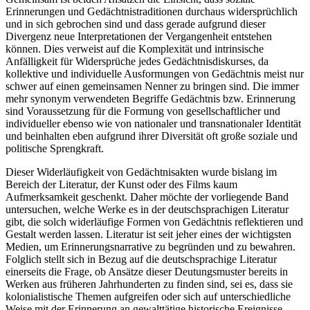
Erinnerungen und Gedächtnistraditionen durchaus widersprüchlich
und in sich gebrochen sind und dass gerade aufgrund dieser
Divergenz neue Interpretationen der Vergangenheit entstehen
können. Dies verweist auf die Komplexität und intrinsische
Anfälligkeit für Widersprüche jedes Gedächtnisdiskurses, da
kollektive und individuelle Ausformungen von Gedächtnis meist nur
schwer auf einen gemeinsamen Nenner zu bringen sind. Die immer
mehr synonym
verwendeten Begriffe Gedächtnis bzw. Erinnerung
sind Voraussetzung für die Formung von gesellschaftlicher und
individueller ebenso wie von nationaler und transnationaler Identität
und beinhalten eben aufgrund ihrer Diversität oft große soziale und
politische Sprengkraft.
Dieser Widerläufigkeit von Gedächtnisakten wurde bislang im
Bereich der Literatur, der Kunst oder des Films kaum
Aufmerksamkeit geschenkt. Daher möchte der vorliegende Band
untersuchen, welche Werke es in der deutschsprachigen Literatur
gibt, die solch widerläufige Formen von Gedächtnis reflektieren und
Gestalt werden lassen. Literatur ist seit jeher eines der wichtigsten
Medien, um Erinnerungsnarrative zu begründen und zu bewahren.
Folglich stellt sich in Bezug auf die deutschsprachige Literatur
einerseits die Frage, ob Ansätze dieser Deutungsmuster bereits in
Werken aus früheren Jahrhunderten zu finden sind, sei es, dass sie
kolonialistische Themen aufgreifen oder sich auf unterschiedliche
Weise mit der Erinnerung an gewalttätige historische Ereignisse