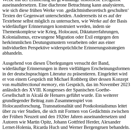
auseinandersetzen. Eine diachrone Betrachtung kann analysieren,
wie sich diese frühen Werke von ‚gedächtnistheoretisch geschulten‘
Texten der Gegenwart unterscheiden. Andererseits ist es auf der
Textebene selbst möglich zu untersuchen, wie Werke auf der Basis
widerläufiger Erinnerungen konstruiert werden, indem sie
Themenkomplexe wie Krieg, Holocaust, Diktaturerfahrungen,
Kolonialismus, erzwungene Migration oder Exil entgegen den
herkömmlichen Deutungsmustern verarbeiten oder aus einer
individuellen Perspektive widersprüchliche Erinnerungsstrategien
abhandeln.
Ausgehend von diesen Überlegungen versucht der Band,
widerläufige Erinnerungen in ihren vielfältigen Erscheinungsformen
in der deutschsprachigen Literatur zu präsentieren. Eingeleitet wird
er von einem Gespräch mit Michael Rothberg über dessen Konzept
von
multidirectional memory
, ein Gespräch, das im November 2023
anlässlich des XVIII. Kongresses der Spanischen Goethe-
Gesellschaft in Alcalá de Henares geführt wurde. Ein weiterer
grundlegender Beitrag zum Zusammenspiel von
Holocaustforschung, Transnationalität und Postkolonialismus leitet
über zu vier Studien, die sich mit Formen von Gedächtnis zwischen
der Frühen Neuzeit und den 1920er Jahren auseinandersetzen und
Autoren wie Martin Opitz, Johann Gottfried Herder, Alexander
Lernet-Holenia, Ricarda Huch und Werner Bergengruen behandeln.