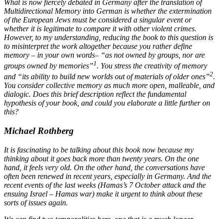
What is now fiercely debated in Germany after the translation of
Multidirectional Memory
into German is whether the extermination
of the European Jews must be considered a singular event or
whether it is legitimate to compare it with other violent crimes.
However, to my understanding,
reducing the book to this question is
to misinterpret the work altogether because you rather define
memory – in your own words– “as not owned by groups, nor are
1
groups owned by memories”
. You stress the creativity of memory
2
and “its ability to build new worlds out of materials of older ones”
.
You consider collective memory as much more open, malleable, and
dialogic. Does this brief description reflect the fundamental
hypothesis of your book, and could you elaborate a little further on
this?
Michael Rothberg
It is fascinating to be talking about this book now because my
thinking about it goes back more than twenty years. On the one
hand, it feels very old. On the other hand, the conversations have
often been renewed in recent years, especially in Germany. And the
recent events of the last weeks (Hamas’s 7 October attack and the
ensuing Israel – Hamas war) make it urgent to think about these
sorts of issues again.