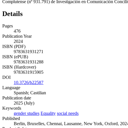
Complutense (nº 931.791) de Investigación en Comunicación Concil
Details
Pages
476
Publication Year
2024
ISBN (PDF)
9783631931271
ISBN (ePUB)
9783631931288
ISBN (Hardcover)
9783631915905
DOI
10.3726/b22587
Language
Spanish; Castilian
Publication date
2025 (July)
Keywords
gender studies
Equality
social needs
Published
Berlin, Bruxelles, Chennai, Lausanne, New York, Oxford, 2024. 