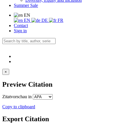
Diversity, Equity and Inclusion
Summer Sale
EN
EN
DE
FR
Contact
Sign in
×
Preview Citation
Zitatvorschau in
Copy to clipboard
Export Citation