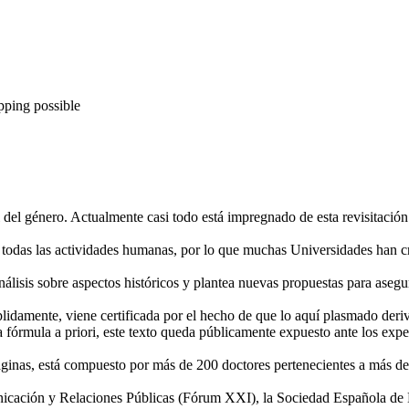
pping possible
l del género. Actualmente casi todo está impregnado de esta revisitació
 todas las actividades humanas, por lo que muchas Universidades han cr
nálisis sobre aspectos históricos y plantea nuevas propuestas para asegur
umplidamente, viene certificada por el hecho de que lo aquí plasmado der
fórmula a priori, este texto queda públicamente expuesto ante los experto
ginas, está compuesto por más de 200 doctores pertenecientes a más de
municación y Relaciones Públicas (Fórum XXI), la Sociedad Española d