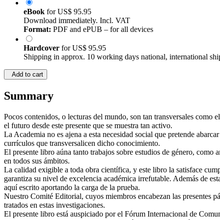
eBook
for
US$ 95.95
Download immediately. Incl. VAT
Format:
PDF and ePUB – for all devices
Hardcover
for
US$ 95.95
Shipping in approx. 10 working days national, international shi
Add to cart
Summary
Pocos contenidos, o lecturas del mundo, son tan transversales como e
el futuro desde este presente que se muestra tan activo.
La Academia no es ajena a esta necesidad social que pretende abarcar
currículos que transversalicen dicho conocimiento.
El presente libro aúna tanto trabajos sobre estudios de género, como a
en todos sus ámbitos.
La calidad exigible a toda obra científica, y este libro la satisface c
garantiza su nivel de excelencia académica irrefutable. Además de esta 
aquí escrito aportando la carga de la prueba.
Nuestro Comité Editorial, cuyos miembros encabezan las presentes pá
tratados en estas investigaciones.
El presente libro está auspiciado por el Fórum Internacional de Co