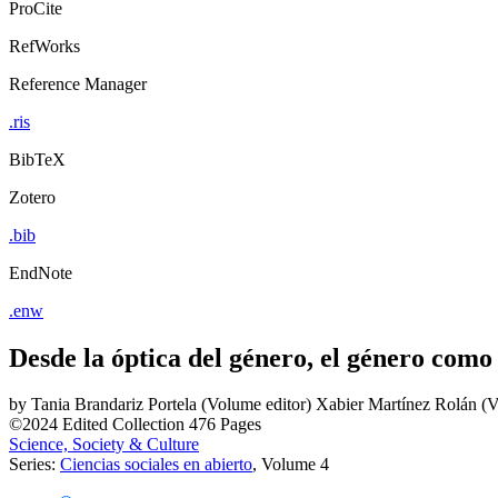
ProCite
RefWorks
Reference Manager
.ris
BibTeX
Zotero
.bib
EndNote
.enw
Desde la óptica del género, el género como
by
Tania Brandariz Portela (Volume editor)
Xabier Martínez Rolán (V
©2024
Edited Collection
476 Pages
Science, Society & Culture
Series:
Ciencias sociales en abierto
, Volume 4