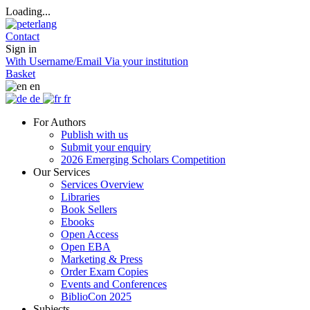
Loading...
Contact
Sign in
With Username/Email
Via your institution
Basket
en
de
fr
For Authors
Publish with us
Submit your enquiry
2026 Emerging Scholars Competition
Our Services
Services Overview
Libraries
Book Sellers
Ebooks
Open Access
Open EBA
Marketing & Press
Order Exam Copies
Events and Conferences
BiblioCon 2025
Subjects