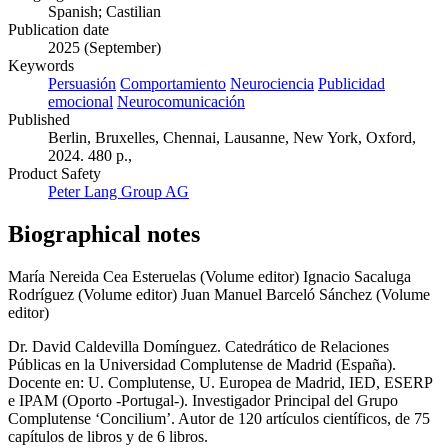
Spanish; Castilian
Publication date
2025 (September)
Keywords
Persuasión
Comportamiento
Neurociencia
Publicidad
emocional
Neurocomunicación
Published
Berlin, Bruxelles, Chennai, Lausanne, New York, Oxford,
2024. 480 p.,
Product Safety
Peter Lang Group AG
Biographical notes
María Nereida Cea Esteruelas (Volume editor)
Ignacio Sacaluga
Rodríguez (Volume editor)
Juan Manuel Barceló Sánchez (Volume
editor)
Dr. David Caldevilla Domínguez. Catedrático de Relaciones
Públicas en la Universidad Complutense de Madrid (España).
Docente en: U. Complutense, U. Europea de Madrid, IED, ESERP
e IPAM (Oporto -Portugal-). Investigador Principal del Grupo
Complutense ‘Concilium’. Autor de 120 artículos científicos, de 75
capítulos de libros y de 6 libros.