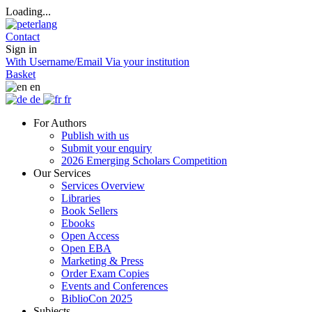
Loading...
Contact
Sign in
With Username/Email
Via your institution
Basket
en
de
fr
For Authors
Publish with us
Submit your enquiry
2026 Emerging Scholars Competition
Our Services
Services Overview
Libraries
Book Sellers
Ebooks
Open Access
Open EBA
Marketing & Press
Order Exam Copies
Events and Conferences
BiblioCon 2025
Subjects