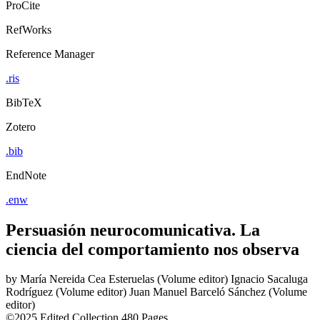
ProCite
RefWorks
Reference Manager
.ris
BibTeX
Zotero
.bib
EndNote
.enw
Persuasión neurocomunicativa. La
ciencia del comportamiento nos observa
by
María Nereida Cea Esteruelas (Volume editor)
Ignacio Sacaluga
Rodríguez (Volume editor)
Juan Manuel Barceló Sánchez (Volume
editor)
©2025
Edited Collection
480 Pages