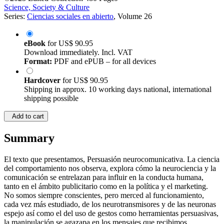
Science, Society & Culture
Series:
Ciencias sociales en abierto
, Volume 26
eBook
for
US$ 90.95
Download immediately. Incl. VAT
Format:
PDF and ePUB – for all devices
Hardcover
for
US$ 90.95
Shipping in approx. 10 working days national, international
shipping possible
Add to cart
Summary
El texto que presentamos, Persuasión neurocomunicativa. La ciencia
del comportamiento nos observa, explora cómo la neurociencia y la
comunicación se entrelazan para influir en la conducta humana,
tanto en el ámbito publicitario como en la política y el marketing.
No somos siempre conscientes, pero merced al funcionamiento,
cada vez más estudiado, de los neurotransmisores y de las neuronas
espejo así como el del uso de gestos como herramientas persuasivas,
la manipulación se agazapa en los mensajes que recibimos.