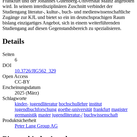
Frankfurt und der Johannes Gutenberg-Universität Mainz angeboten
wird. In seinem interdisziplinären Zuschnitt verbindet der
Studiengang literatur-, kultur-, buch- und medienwissenschaftliche
Zugänge zur KJL und bietet so ein im deutschsprachigen Raum
bislang einzigartiges Angebot, sich in einem weiterführenden
Studiengang auf diesen Gegenstandsbereich zu spezialisieren.
Details
Seiten
6
DOI
10.3726/JIG562_329
Open Access
CC-BY
Erscheinungsdatum
2025 (März)
Schlagworte
kinder-
jugendliteratur
hochschullehre
institut
jugendbuchforschung
goethe-universität
frankfurt
magister
germanistik
master
jugendliteratur-/
buchwissenschaft
Produktsicherheit
Peter Lang Group AG