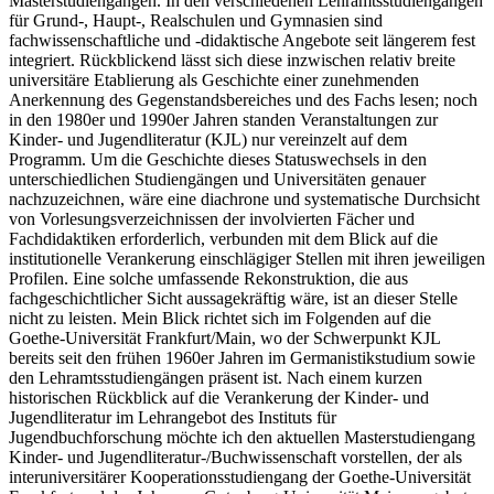
Masterstudiengängen. In den verschiedenen Lehramtsstudiengängen
für Grund-, Haupt-, Realschulen und Gymnasien sind
fachwissenschaftliche und -didaktische Angebote seit längerem fest
integriert. Rückblickend lässt sich diese inzwischen relativ breite
universitäre Etablierung als Geschichte einer zunehmenden
Anerkennung des Gegenstandsbereiches und des Fachs lesen; noch
in den 1980er und 1990er Jahren standen Veranstaltungen zur
Kinder- und Jugendliteratur (KJL) nur vereinzelt auf dem
Programm. Um die Geschichte dieses Statuswechsels in den
unterschiedlichen Studiengängen und Universitäten genauer
nachzuzeichnen, wäre eine diachrone und systematische Durchsicht
von Vorlesungsverzeichnissen der involvierten Fächer und
Fachdidaktiken erforderlich, verbunden mit dem Blick auf die
institutionelle Verankerung einschlägiger Stellen mit ihren jeweiligen
Profilen. Eine solche umfassende Rekonstruktion, die aus
fachgeschichtlicher Sicht aussagekräftig wäre, ist an dieser Stelle
nicht zu leisten. Mein Blick richtet sich im Folgenden auf die
Goethe-Universität Frankfurt/Main, wo der Schwerpunkt KJL
bereits seit den frühen 1960er Jahren im Germanistikstudium sowie
den Lehramtsstudiengängen präsent ist. Nach einem kurzen
historischen Rückblick auf die Verankerung der Kinder- und
Jugendliteratur im Lehrangebot des Instituts für
Jugendbuchforschung möchte ich den aktuellen Masterstudiengang
Kinder- und Jugendliteratur-/Buchwissenschaft vorstellen, der als
interuniversitärer Kooperationsstudiengang der Goethe-Universität