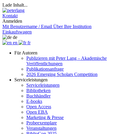
Lade Inhalt...
Kontakt
Anmelden
Mit Benutzername / Email
Über Ihre Institution
Einkaufswagen
de
en
fr
Für Autoren
Publizieren mit Peter Lang – Akademische
Veröffentlichungen
Publikationsanfrage
2026 Emerging Scholars Competition
Serviceleistungen
Serviceleistungen
Bibliotheken
Buchhändler
E-books
Open Access
Open EBA
Marketing & Presse
Probeexemplare
Veranstaltungen
BiblioCon 2025