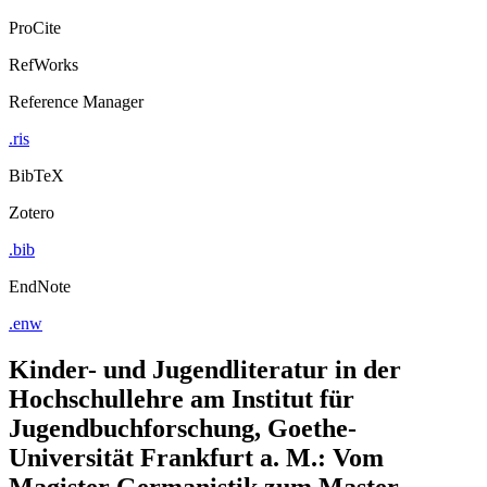
ProCite
RefWorks
Reference Manager
.ris
BibTeX
Zotero
.bib
EndNote
.enw
Kinder- und Jugendliteratur in der
Hochschullehre am Institut für
Jugendbuchforschung, Goethe-
Universität Frankfurt a. M.: Vom
Magister Germanistik zum Master