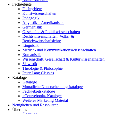
Fachgebiete
Fachgebiete
Kunstwissenschaften
Pädagogik
Anglistik – Amerikanistik
Germanistik
Geschichte & Politikwissenschaften
Rechtswissenschaften, Volks- &
Betriebswirtschaftslehre
Linguistik
Medien- und Kommunikationswissenschaften
Romanistik
Wissenschaft, Gesellschaft & Kulturwissenschaften
Slawistik
Theologie & Philosophie
Peter Lang Classics
Kataloge
Kataloge
Monatliche Neuerscheinungskataloge
Fachgebietskataloge
«Coursebook» Kataloge
Weiteres Marketing Material
Neuigkeiten und Ressourcen
Über uns