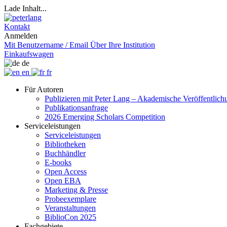
Lade Inhalt...
Kontakt
Anmelden
Mit Benutzername / Email
Über Ihre Institution
Einkaufswagen
de
en
fr
Für Autoren
Publizieren mit Peter Lang – Akademische Veröffentlic
Publikationsanfrage
2026 Emerging Scholars Competition
Serviceleistungen
Serviceleistungen
Bibliotheken
Buchhändler
E-books
Open Access
Open EBA
Marketing & Presse
Probeexemplare
Veranstaltungen
BiblioCon 2025
Fachgebiete