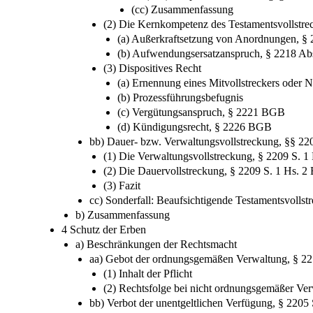
(cc) Zusammenfassung
(2) Die Kernkompetenz des Testamentsvollstre
(a) Außerkraftsetzung von Anordnungen, §
(b) Aufwendungsersatzanspruch, § 2218 A
(3) Dispositives Recht
(a) Ernennung eines Mitvollstreckers oder
(b) Prozessführungsbefugnis
(c) Vergütungsanspruch, § 2221 BGB
(d) Kündigungsrecht, § 2226 BGB
bb) Dauer- bzw. Verwaltungsvollstreckung, §§ 2
(1) Die Verwaltungsvollstreckung, § 2209 S. 
(2) Die Dauervollstreckung, § 2209 S. 1 Hs. 
(3) Fazit
cc) Sonderfall: Beaufsichtigende Testamentsvolls
b) Zusammenfassung
4 Schutz der Erben
a) Beschränkungen der Rechtsmacht
aa) Gebot der ordnungsgemäßen Verwaltung, § 22
(1) Inhalt der Pflicht
(2) Rechtsfolge bei nicht ordnungsgemäßer Ve
bb) Verbot der unentgeltlichen Verfügung, § 220