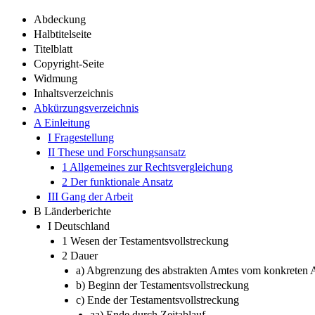
Abdeckung
Halbtitelseite
Titelblatt
Copyright-Seite
Widmung
Inhaltsverzeichnis
Abkürzungsverzeichnis
A Einleitung
I Fragestellung
II These und Forschungsansatz
1 Allgemeines zur Rechtsvergleichung
2 Der funktionale Ansatz
III Gang der Arbeit
B Länderberichte
I Deutschland
1 Wesen der Testamentsvollstreckung
2 Dauer
a) Abgrenzung des abstrakten Amtes vom konkreten 
b) Beginn der Testamentsvollstreckung
c) Ende der Testamentsvollstreckung
aa) Ende durch Zeitablauf