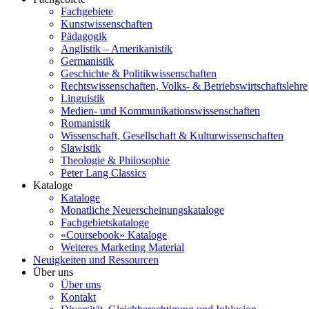
Fachgebiete
Kunstwissenschaften
Pädagogik
Anglistik – Amerikanistik
Germanistik
Geschichte & Politikwissenschaften
Rechtswissenschaften, Volks- & Betriebswirtschaftslehre
Linguistik
Medien- und Kommunikationswissenschaften
Romanistik
Wissenschaft, Gesellschaft & Kulturwissenschaften
Slawistik
Theologie & Philosophie
Peter Lang Classics
Kataloge
Kataloge
Monatliche Neuerscheinungskataloge
Fachgebietskataloge
«Coursebook» Kataloge
Weiteres Marketing Material
Neuigkeiten und Ressourcen
Über uns
Über uns
Kontakt