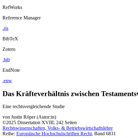
RefWorks
Reference Manager
.ris
BibTeX
Zotero
.bib
EndNote
.enw
Das Kräfteverhältnis zwischen Testaments
Eine rechtsvergleichende Studie
von
Justin Röper (Autor:in)
©2025
Dissertation
XVIII, 242 Seiten
Rechtswissenschaften, Volks- & Betriebswirtschaftslehre
Reihe:
Europäische Hochschulschriften Recht
, Band 6831