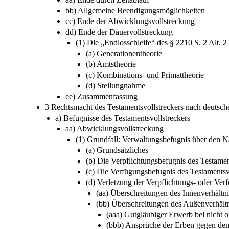
bb) Allgemeine Beendigungsmöglichkeiten
cc) Ende der Abwicklungsvollstreckung
dd) Ende der Dauervollstreckung
(1) Die „Endlosschleife“ des § 2210 S. 2 Alt.
(a) Generationentheorie
(b) Amtstheorie
(c) Kombinations- und Primattheorie
(d) Stellungnahme
ee) Zusammenfassung
3 Rechtsmacht des Testamentsvollstreckers nach deutsc
a) Befugnisse des Testamentsvollstreckers
aa) Abwicklungsvollstreckung
(1) Grundfall: Verwaltungsbefugnis über den N
(a) Grundsätzliches
(b) Die Verpflichtungsbefugnis des Testam
(c) Die Verfügungsbefugnis des Testamentsv
(d) Verletzung der Verpflichtungs- oder Ve
(aa) Überschreitungen des Innenverhältni
(bb) Überschreitungen des Außenverhältn
(aaa) Gutgläubiger Erwerb bei nicht
(bbb) Ansprüche der Erben gegen den 