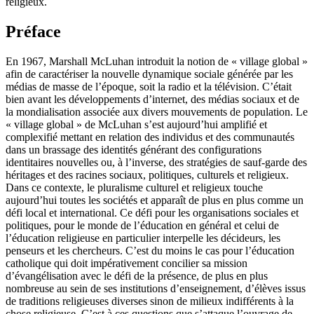
l’éducation des jeunes de nos sociétés marquées par le pluralisme
religieux.
Préface
En 1967, Marshall McLuhan introduit la notion de « village global »
afin de caractériser la nouvelle dynamique sociale générée par les
médias de masse de l’époque, soit la radio et la télévision. C’était
bien avant les développements d’internet, des médias sociaux et de
la mondialisation associée aux divers mouvements de population. Le
« village global » de McLuhan s’est aujourd’hui amplifié et
complexifié mettant en relation des individus et des communautés
dans un brassage des identités générant des configurations
identitaires nouvelles ou, à l’inverse, des stratégies de sauf-garde des
héritages et des racines sociaux, politiques, culturels et religieux.
Dans ce contexte, le pluralisme culturel et religieux touche
aujourd’hui toutes les sociétés et apparaît de plus en plus comme un
défi local et international. Ce défi pour les organisations sociales et
politiques, pour le monde de l’éducation en général et celui de
l’éducation religieuse en particulier interpelle les décideurs, les
penseurs et les chercheurs. C’est du moins le cas pour l’éducation
catholique qui doit impérativement concilier sa mission
d’évangélisation avec le défi de la présence, de plus en plus
nombreuse au sein de ses institutions d’enseignement, d’élèves issus
de traditions religieuses diverses sinon de milieux indifférents à la