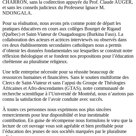
respectueuse de notre directeur de thèse, le Professeur Jean-Marc
CHARRON, sans la codirection appuyée du Prof. Claude AUGER,
et sans les conseils judicieux du Professeur Ignace M.
NDONGALA.
Pour sa réalisation, nous avons pris comme point de départ les
pratiques éducatives en cours aux collèges Bourget de Rigaud
(Québec) et Saint-Viateur de Ouagadougou (Burkina Faso). La
collaboration des acteurs et actrices interviewés ou observés dans
ces deux établissements secondaires catholiques nous a permis
d’obtenir les données fondamentales sur lesquelles se construit notre
réflexion théologique et se fondent nos propositions pour l’éducation
chrétienne au pluralisme religieux.
Une telle entreprise nécessite pour sa réussite beaucoup de
ressources humaines et financières. Sans le soutien multiforme des
Clercs de Saint-Viateur et sans l’appui du Groupe de Théologies
Africaines et Afro-descendantes (GTAS), notre communauté de
recherche scientifique à l’Université de Montréal, nous n’aurions pas
connu la satisfaction de l’avoir conduite avec succès.
À toutes ces personnes nous exprimons nos plus sincères
remerciements pour leur disponibilité et leur inestimable
contribution. En guise de récompense nous formulons le vœu que la
lecture de cet ouvrage vous soit agréable et bien profitable pour