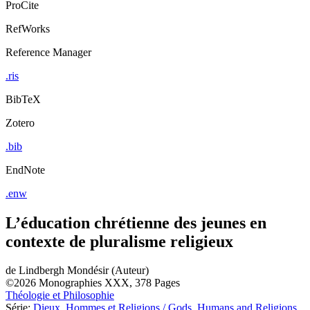
ProCite
RefWorks
Reference Manager
.ris
BibTeX
Zotero
.bib
EndNote
.enw
L’éducation chrétienne des jeunes en
contexte de pluralisme religieux
de
Lindbergh Mondésir (Auteur)
©2026
Monographies
XXX, 378 Pages
Théologie et Philosophie