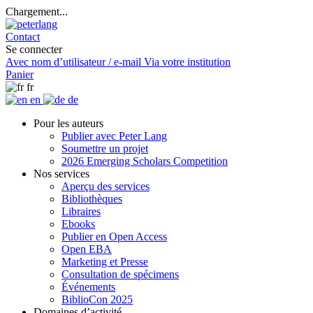
Chargement...
Contact
Se connecter
Avec nom d’utilisateur / e-mail
Via votre institution
Panier
fr
en
de
Pour les auteurs
Publier avec Peter Lang
Soumettre un projet
2026 Emerging Scholars Competition
Nos services
Aperçu des services
Bibliothèques
Libraires
Ebooks
Publier en Open Access
Open EBA
Marketing et Presse
Consultation de spécimens
Événements
BiblioCon 2025
Domaines d’activité