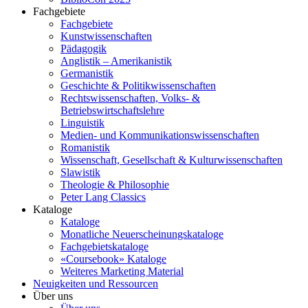
Fachgebiete
Fachgebiete
Kunstwissenschaften
Pädagogik
Anglistik – Amerikanistik
Germanistik
Geschichte & Politikwissenschaften
Rechtswissenschaften, Volks- &
Betriebswirtschaftslehre
Linguistik
Medien- und Kommunikationswissenschaften
Romanistik
Wissenschaft, Gesellschaft & Kulturwissenschaften
Slawistik
Theologie & Philosophie
Peter Lang Classics
Kataloge
Kataloge
Monatliche Neuerscheinungskataloge
Fachgebietskataloge
«Coursebook» Kataloge
Weiteres Marketing Material
Neuigkeiten und Ressourcen
Über uns