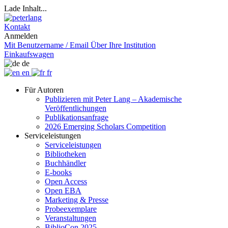
Lade Inhalt...
Kontakt
Anmelden
Mit Benutzername / Email
Über Ihre Institution
Einkaufswagen
de
en
fr
Für Autoren
Publizieren mit Peter Lang – Akademische
Veröffentlichungen
Publikationsanfrage
2026 Emerging Scholars Competition
Serviceleistungen
Serviceleistungen
Bibliotheken
Buchhändler
E-books
Open Access
Open EBA
Marketing & Presse
Probeexemplare
Veranstaltungen
BiblioCon 2025