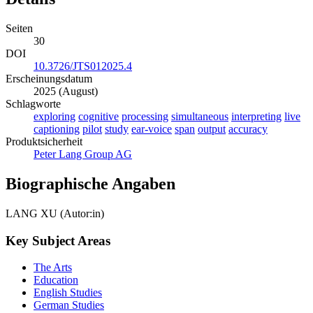
Seiten
30
DOI
10.3726/JTS012025.4
Erscheinungsdatum
2025 (August)
Schlagworte
exploring
cognitive
processing
simultaneous
interpreting
live
captioning
pilot
study
ear-voice
span
output
accuracy
Produktsicherheit
Peter Lang Group AG
Biographische Angaben
LANG XU (Autor:in)
Key Subject Areas
The Arts
Education
English Studies
German Studies