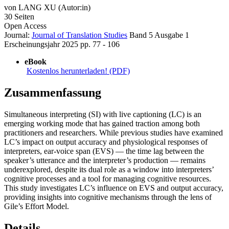
von
LANG XU (Autor:in)
30 Seiten
Open Access
Journal:
Journal of Translation Studies
Band 5
Ausgabe 1
Erscheinungsjahr 2025
pp. 77 - 106
eBook
Kostenlos herunterladen! (PDF)
Zusammenfassung
Simultaneous interpreting (SI) with live captioning (LC) is an
emerging working mode that has gained traction among both
practitioners and researchers. While previous studies have examined
LC’s impact on output accuracy and physiological responses of
interpreters, ear-voice span (EVS) — the time lag between the
speaker’s utterance and the interpreter’s production — remains
underexplored, despite its dual role as a window into interpreters’
cognitive processes and a tool for managing cognitive resources.
This study investigates LC’s influence on EVS and output accuracy,
providing insights into cognitive mechanisms through the lens of
Gile’s Effort Model.
Details