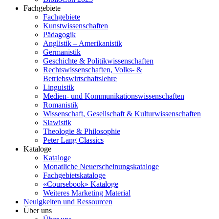
Fachgebiete
Fachgebiete
Kunstwissenschaften
Pädagogik
Anglistik – Amerikanistik
Germanistik
Geschichte & Politikwissenschaften
Rechtswissenschaften, Volks- &
Betriebswirtschaftslehre
Linguistik
Medien- und Kommunikationswissenschaften
Romanistik
Wissenschaft, Gesellschaft & Kulturwissenschaften
Slawistik
Theologie & Philosophie
Peter Lang Classics
Kataloge
Kataloge
Monatliche Neuerscheinungskataloge
Fachgebietskataloge
«Coursebook» Kataloge
Weiteres Marketing Material
Neuigkeiten und Ressourcen
Über uns