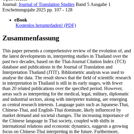
Journal:
Journal of Translation Studies
Band 5
Ausgabe 1
Erscheinungsjahr 2025
pp. 107 - 128
eBook
Kostenlos herunterladen! (PDF)
Zusammenfassung
This paper presents a comprehensive review of the evolution of, and
the latest developments in, interpreting studies in Thailand over the
past two decades, based on the Thai-Journal Citation Index (TCI)
database and publications in the Journal of Translation and
Interpretation Thailand (JTIT). Bibliometric analysis was used to
analyse the data. The result shows that the field of scientific research
in interpretation in Thailand is still in its early stages, with fewer
than 20 related publications over the specified period. However,
areas such as interpreting for the medical, legal, military, diplomatic
and industrial sectors, along with interpreter training, are emerging
as central research interests. Language pairs such as Japanese-Thai,
Chinese-Thai, and English-Thai dominate, likely influenced by
market demand and societal changes. The increasing importance of
the Chinese language in Thai society, coupled with shifts in
international relations and economic dynamics, suggests a growing
focus on Chinese-Thai interpreting in the future. Furthermore,