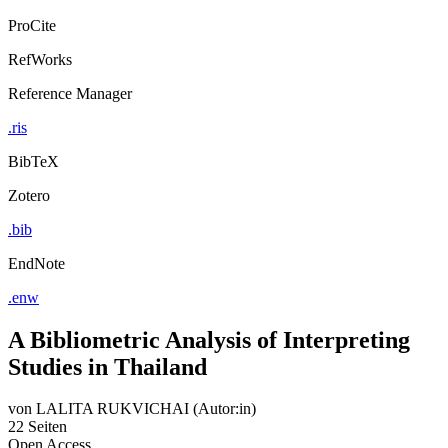
ProCite
RefWorks
Reference Manager
.ris
BibTeX
Zotero
.bib
EndNote
.enw
A Bibliometric Analysis of Interpreting
Studies in Thailand
von
LALITA RUKVICHAI (Autor:in)
22 Seiten
Open Access