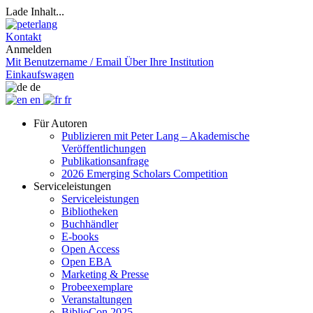
Lade Inhalt...
Kontakt
Anmelden
Mit Benutzername / Email
Über Ihre Institution
Einkaufswagen
de
en
fr
Für Autoren
Publizieren mit Peter Lang – Akademische
Veröffentlichungen
Publikationsanfrage
2026 Emerging Scholars Competition
Serviceleistungen
Serviceleistungen
Bibliotheken
Buchhändler
E-books
Open Access
Open EBA
Marketing & Presse
Probeexemplare
Veranstaltungen
BiblioCon 2025