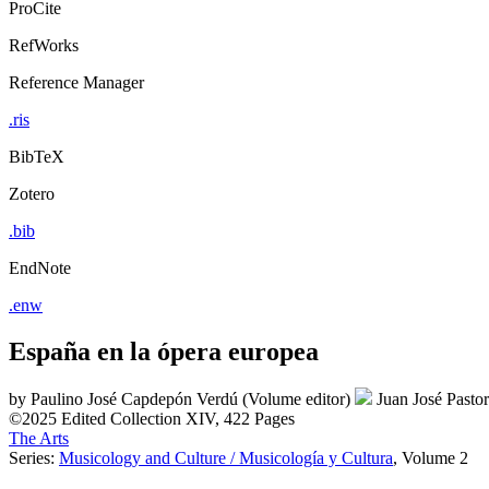
ProCite
RefWorks
Reference Manager
.ris
BibTeX
Zotero
.bib
EndNote
.enw
España en la ópera europea
by
Paulino José Capdepón Verdú (Volume editor)
Juan José Pasto
©2025
Edited Collection
XIV, 422 Pages
The Arts
Series:
Musicology and Culture / Musicología y Cultura
, Volume 2