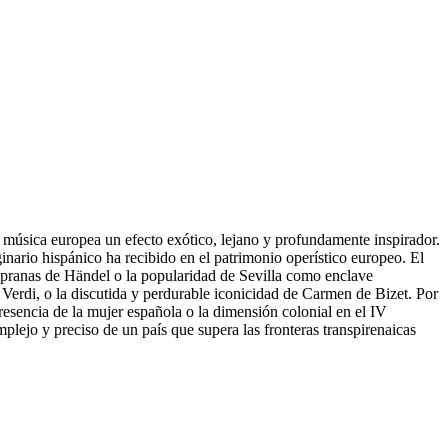
y la música europea un efecto exótico, lejano y profundamente inspirador.
ginario hispánico ha recibido en el patrimonio operístico europeo. El
tempranas de Händel o la popularidad de Sevilla como enclave
e Verdi, o la discutida y perdurable iconicidad de Carmen de Bizet. Por
presencia de la mujer española o la dimensión colonial en el IV
plejo y preciso de un país que supera las fronteras transpirenaicas