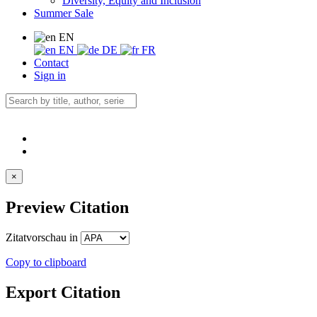
Diversity, Equity and Inclusion
Summer Sale
EN
EN
DE
FR
Contact
Sign in
×
Preview Citation
Zitatvorschau in
Copy to clipboard
Export Citation