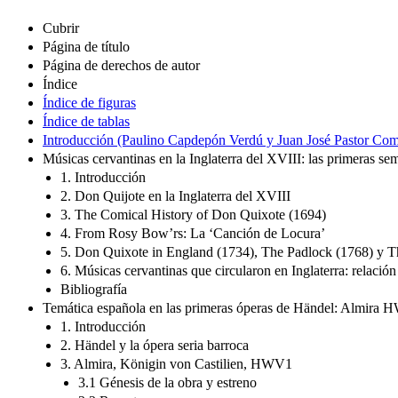
Cubrir
Página de título
Página de derechos de autor
Índice
Índice de figuras
Índice de tablas
Introducción (Paulino Capdepón Verdú y Juan José Pastor Com
Músicas cervantinas en la Inglaterra del XVIII: las primeras se
1. Introducción
2. Don Quijote en la Inglaterra del XVIII
3. The Comical History of Don Quixote (1694)
4. From Rosy Bow’rs: La ‘Canción de Locura’
5. Don Quixote in England (1734), The Padlock (1768) y T
6. Músicas cervantinas que circularon en Inglaterra: relació
Bibliografía
Temática española en las primeras óperas de Händel: Almir
1. Introducción
2. Händel y la ópera seria barroca
3. Almira, Königin von Castilien, HWV1
3.1 Génesis de la obra y estreno