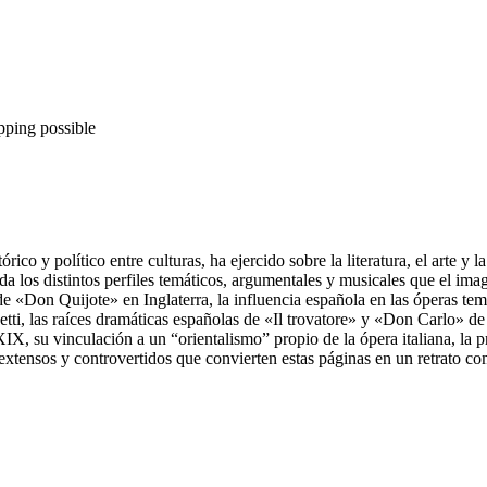
pping possible
órico y político entre culturas, ha ejercido sobre la literatura, el arte 
da los distintos perfiles temáticos, argumentales y musicales que el ima
a de «Don Quijote» en Inglaterra, la influencia española en las óperas 
zetti, las raíces dramáticas españolas de «Il trovatore» y «Don Carlo» d
XIX, su vinculación a un “orientalismo” propio de la ópera italiana, la 
extensos y controvertidos que convierten estas páginas en un retrato com