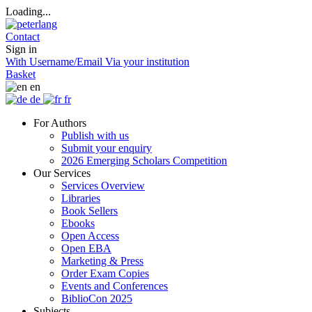
Loading...
Contact
Sign in
With Username/Email
Via your institution
Basket
en
de
fr
For Authors
Publish with us
Submit your enquiry
2026 Emerging Scholars Competition
Our Services
Services Overview
Libraries
Book Sellers
Ebooks
Open Access
Open EBA
Marketing & Press
Order Exam Copies
Events and Conferences
BiblioCon 2025
Subjects