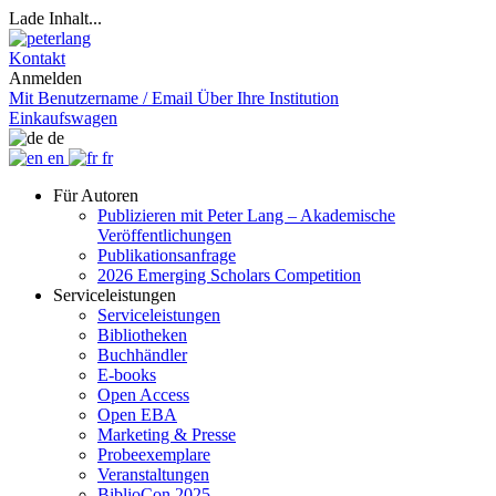
Lade Inhalt...
Kontakt
Anmelden
Mit Benutzername / Email
Über Ihre Institution
Einkaufswagen
de
en
fr
Für Autoren
Publizieren mit Peter Lang – Akademische
Veröffentlichungen
Publikationsanfrage
2026 Emerging Scholars Competition
Serviceleistungen
Serviceleistungen
Bibliotheken
Buchhändler
E-books
Open Access
Open EBA
Marketing & Presse
Probeexemplare
Veranstaltungen
BiblioCon 2025