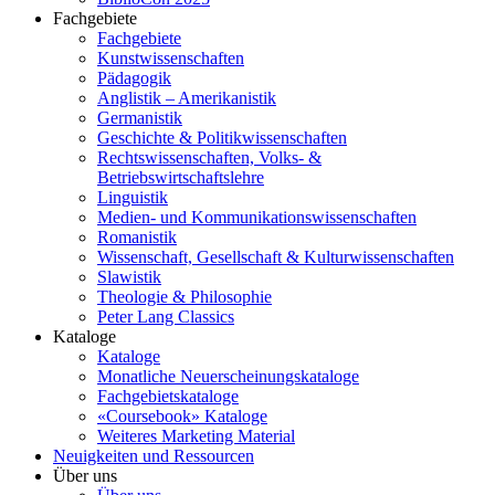
Fachgebiete
Fachgebiete
Kunstwissenschaften
Pädagogik
Anglistik – Amerikanistik
Germanistik
Geschichte & Politikwissenschaften
Rechtswissenschaften, Volks- &
Betriebswirtschaftslehre
Linguistik
Medien- und Kommunikationswissenschaften
Romanistik
Wissenschaft, Gesellschaft & Kulturwissenschaften
Slawistik
Theologie & Philosophie
Peter Lang Classics
Kataloge
Kataloge
Monatliche Neuerscheinungskataloge
Fachgebietskataloge
«Coursebook» Kataloge
Weiteres Marketing Material
Neuigkeiten und Ressourcen
Über uns