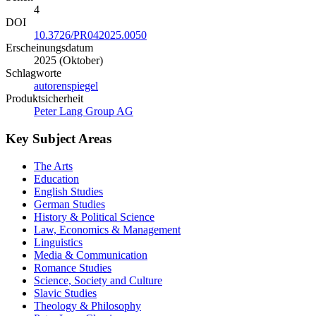
4
DOI
10.3726/PR042025.0050
Erscheinungsdatum
2025 (Oktober)
Schlagworte
autorenspiegel
Produktsicherheit
Peter Lang Group AG
Key Subject Areas
The Arts
Education
English Studies
German Studies
History & Political Science
Law, Economics & Management
Linguistics
Media & Communication
Romance Studies
Science, Society and Culture
Slavic Studies
Theology & Philosophy