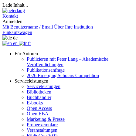
Lade Inhalt...
Kontakt
Anmelden
Mit Benutzername / Email
Über Ihre Institution
Einkaufswagen
de
en
fr
Für Autoren
Publizieren mit Peter Lang – Akademische
Veröffentlichungen
Publikationsanfrage
2026 Emerging Scholars Competition
Serviceleistungen
Serviceleistungen
Bibliotheken
Buchhändler
E-books
Open Access
Open EBA
Marketing & Presse
Probeexemplare
Veranstaltungen
BiblioCon 2025