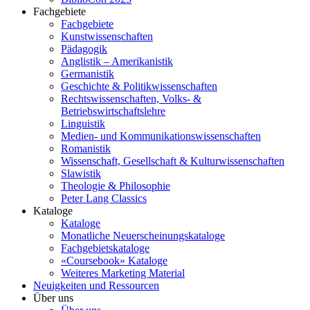
Fachgebiete
Fachgebiete
Kunstwissenschaften
Pädagogik
Anglistik – Amerikanistik
Germanistik
Geschichte & Politikwissenschaften
Rechtswissenschaften, Volks- &
Betriebswirtschaftslehre
Linguistik
Medien- und Kommunikationswissenschaften
Romanistik
Wissenschaft, Gesellschaft & Kulturwissenschaften
Slawistik
Theologie & Philosophie
Peter Lang Classics
Kataloge
Kataloge
Monatliche Neuerscheinungskataloge
Fachgebietskataloge
«Coursebook» Kataloge
Weiteres Marketing Material
Neuigkeiten und Ressourcen
Über uns