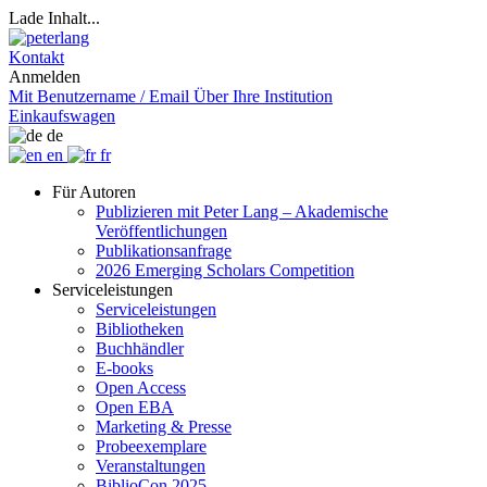
Lade Inhalt...
Kontakt
Anmelden
Mit Benutzername / Email
Über Ihre Institution
Einkaufswagen
de
en
fr
Für Autoren
Publizieren mit Peter Lang – Akademische
Veröffentlichungen
Publikationsanfrage
2026 Emerging Scholars Competition
Serviceleistungen
Serviceleistungen
Bibliotheken
Buchhändler
E-books
Open Access
Open EBA
Marketing & Presse
Probeexemplare
Veranstaltungen
BiblioCon 2025