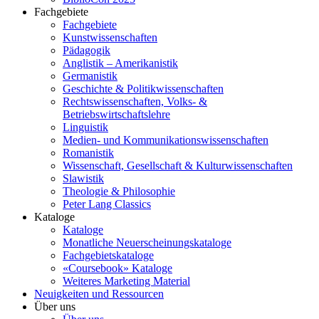
Fachgebiete
Fachgebiete
Kunstwissenschaften
Pädagogik
Anglistik – Amerikanistik
Germanistik
Geschichte & Politikwissenschaften
Rechtswissenschaften, Volks- &
Betriebswirtschaftslehre
Linguistik
Medien- und Kommunikationswissenschaften
Romanistik
Wissenschaft, Gesellschaft & Kulturwissenschaften
Slawistik
Theologie & Philosophie
Peter Lang Classics
Kataloge
Kataloge
Monatliche Neuerscheinungskataloge
Fachgebietskataloge
«Coursebook» Kataloge
Weiteres Marketing Material
Neuigkeiten und Ressourcen
Über uns