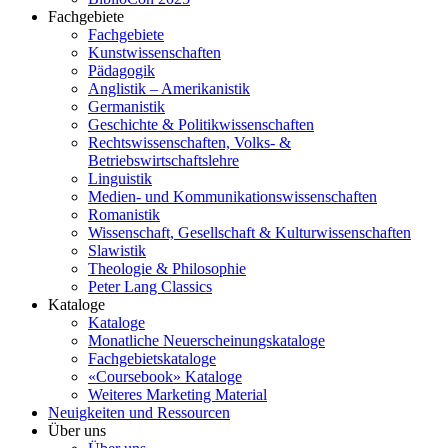
Fachgebiete
Fachgebiete
Kunstwissenschaften
Pädagogik
Anglistik – Amerikanistik
Germanistik
Geschichte & Politikwissenschaften
Rechtswissenschaften, Volks- &
Betriebswirtschaftslehre
Linguistik
Medien- und Kommunikationswissenschaften
Romanistik
Wissenschaft, Gesellschaft & Kulturwissenschaften
Slawistik
Theologie & Philosophie
Peter Lang Classics
Kataloge
Kataloge
Monatliche Neuerscheinungskataloge
Fachgebietskataloge
«Coursebook» Kataloge
Weiteres Marketing Material
Neuigkeiten und Ressourcen
Über uns