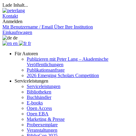
Lade Inhalt...
Kontakt
Anmelden
Mit Benutzername / Email
Über Ihre Institution
Einkaufswagen
de
en
fr
Für Autoren
Publizieren mit Peter Lang – Akademische
Veröffentlichungen
Publikationsanfrage
2026 Emerging Scholars Competition
Serviceleistungen
Serviceleistungen
Bibliotheken
Buchhändler
E-books
Open Access
Open EBA
Marketing & Presse
Probeexemplare
Veranstaltungen
BiblioCon 2025