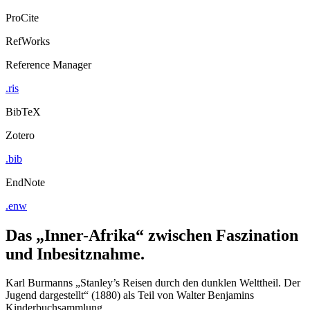
ProCite
RefWorks
Reference Manager
.ris
BibTeX
Zotero
.bib
EndNote
.enw
Das „Inner-Afrika“ zwischen Faszination
und Inbesitznahme.
Karl Burmanns „Stanley’s Reisen durch den dunklen Welttheil. Der
Jugend dargestellt“ (1880) als Teil von Walter Benjamins
Kinderbuchsammlung