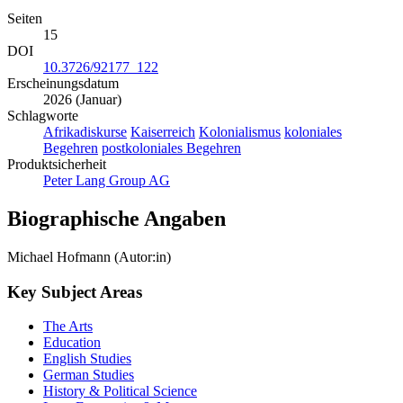
Seiten
15
DOI
10.3726/92177_122
Erscheinungsdatum
2026 (Januar)
Schlagworte
Afrikadiskurse
Kaiserreich
Kolonialismus
koloniales
Begehren
postkoloniales Begehren
Produktsicherheit
Peter Lang Group AG
Biographische Angaben
Michael Hofmann (Autor:in)
Key Subject Areas
The Arts
Education
English Studies
German Studies
History & Political Science