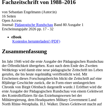
von
Sebastian Engelmann (Autor:in)
16 Seiten
Open Access
Journal:
Pädagogische Rundschau
Band 80
Ausgabe 1
Erscheinungsjahr 2026
pp. 17 - 32
eBook
Kostenlos herunterladen! (PDF)
Zusammenfassung
Im Jahr 1946 wird die erste Ausgabe der Pädagogischen Rundschau
der Öffentlichkeit übergeben. Kurz nach dem Ende des Zweiten
Weltkriegs wird damit eine neue pädagogische Zeitschrift ins Leben
gerufen, die bis heute regelmäßig veröffentlicht wird. Mit
Erscheinen dieses Forschungsberichts blickt die Zeitschrift auf eine
80jährige Geschichte zurück, die in Form einer umfangreichen
Chronik von Birgit Ofenbach dargestellt wurde.1 Eröffnet wird die
erste Ausgabe der Pädagogischen Rundschau von einem Geleitwort
des Kontrolloffiziers für das Erziehungswesen bei der
Militärregierung, dem Headquarters Military Government Land
North Rhine-Westphalia. H.J. Walker. Dieses Geleitwort macht auf
der ersten Seite der Zeitschrift sehr deutlich, wie die britische
Militärregierung zur Pädagogischen Rundschau steht: „It gives me