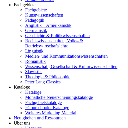
Fachgebiete
Fachgebiete
Kunstwissenschaften
Pädagogik
Anglistik – Amerikanistik
Germanistik
Geschichte & Politikwissenschaften
Rechtswissenschaften, Volks- &
Betriebswirtschaftslehre
Linguistik
Medien- und Kommunikationswissenschaften
Romanistik
Wissenschaft, Gesellschaft & Kulturwissenschaften
Slawistik
Theologie & Philosophie
Peter Lang Classics
Kataloge
Kataloge
Monatliche Neuerscheinungskataloge
Fachgebietskataloge
«Coursebook» Kataloge
Weiteres Marketing Material
Neuigkeiten und Ressourcen
Über uns