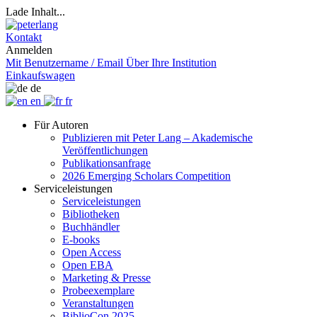
Lade Inhalt...
Kontakt
Anmelden
Mit Benutzername / Email
Über Ihre Institution
Einkaufswagen
de
en
fr
Für Autoren
Publizieren mit Peter Lang – Akademische
Veröffentlichungen
Publikationsanfrage
2026 Emerging Scholars Competition
Serviceleistungen
Serviceleistungen
Bibliotheken
Buchhändler
E-books
Open Access
Open EBA
Marketing & Presse
Probeexemplare
Veranstaltungen
BiblioCon 2025