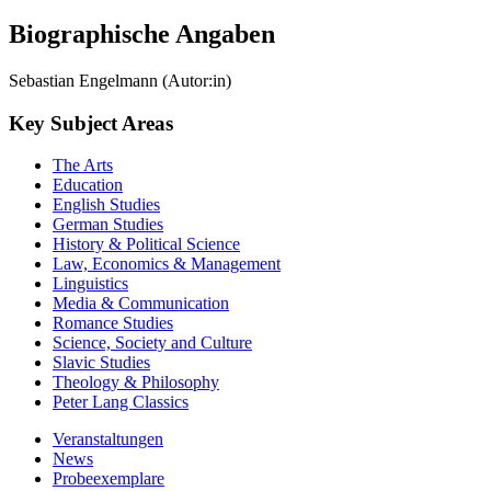
Sebastian Engelmann (Autor:in)
Key Subject Areas
The Arts
Education
English Studies
German Studies
History & Political Science
Law, Economics & Management
Linguistics
Media & Communication
Romance Studies
Science, Society and Culture
Slavic Studies
Theology & Philosophy
Peter Lang Classics
Veranstaltungen
News
Probeexemplare
Newsletter
Stellenangebote