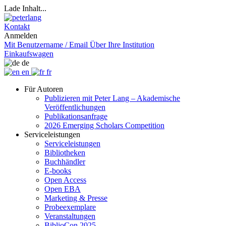
Lade Inhalt...
Kontakt
Anmelden
Mit Benutzername / Email
Über Ihre Institution
Einkaufswagen
de
en
fr
Für Autoren
Publizieren mit Peter Lang – Akademische
Veröffentlichungen
Publikationsanfrage
2026 Emerging Scholars Competition
Serviceleistungen
Serviceleistungen
Bibliotheken
Buchhändler
E-books
Open Access
Open EBA
Marketing & Presse
Probeexemplare
Veranstaltungen
BiblioCon 2025