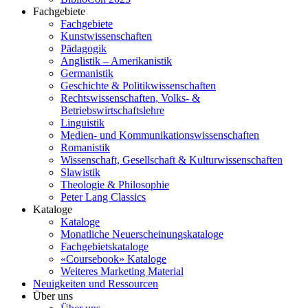
Fachgebiete
Fachgebiete
Kunstwissenschaften
Pädagogik
Anglistik – Amerikanistik
Germanistik
Geschichte & Politikwissenschaften
Rechtswissenschaften, Volks- &
Betriebswirtschaftslehre
Linguistik
Medien- und Kommunikationswissenschaften
Romanistik
Wissenschaft, Gesellschaft & Kulturwissenschaften
Slawistik
Theologie & Philosophie
Peter Lang Classics
Kataloge
Kataloge
Monatliche Neuerscheinungskataloge
Fachgebietskataloge
«Coursebook» Kataloge
Weiteres Marketing Material
Neuigkeiten und Ressourcen
Über uns