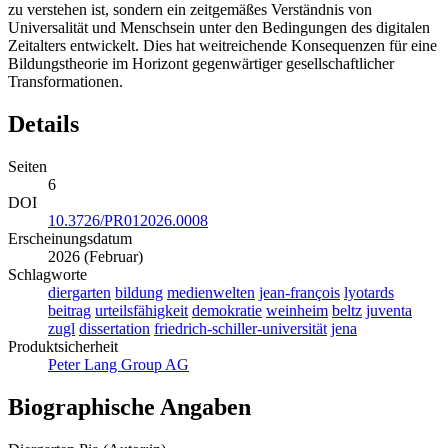
zu verstehen ist, sondern ein zeitgemäßes Verständnis von
Universalität und Menschsein unter den Bedingungen des digitalen
Zeitalters entwickelt. Dies hat weitreichende Konsequenzen für eine
Bildungstheorie im Horizont gegenwärtiger gesellschaftlicher
Transformationen.
Details
Seiten
6
DOI
10.3726/PR012026.0008
Erscheinungsdatum
2026 (Februar)
Schlagworte
diergarten
bildung
medienwelten
jean-françois
lyotards
beitrag
urteilsfähigkeit
demokratie
weinheim
beltz
juventa
zugl
dissertation
friedrich-schiller-universität
jena
Produktsicherheit
Peter Lang Group AG
Biographische Angaben