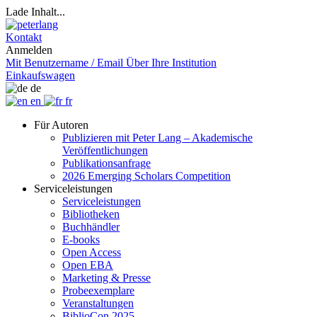
Lade Inhalt...
Kontakt
Anmelden
Mit Benutzername / Email
Über Ihre Institution
Einkaufswagen
de
en
fr
Für Autoren
Publizieren mit Peter Lang – Akademische
Veröffentlichungen
Publikationsanfrage
2026 Emerging Scholars Competition
Serviceleistungen
Serviceleistungen
Bibliotheken
Buchhändler
E-books
Open Access
Open EBA
Marketing & Presse
Probeexemplare
Veranstaltungen
BiblioCon 2025