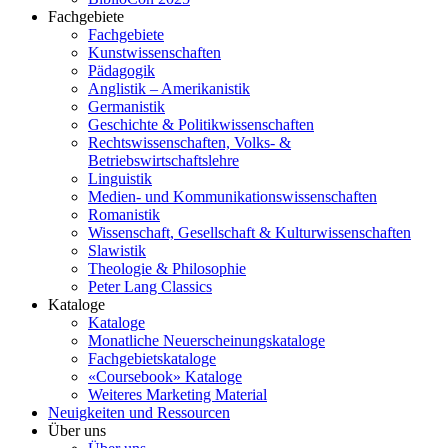
Fachgebiete
Fachgebiete
Kunstwissenschaften
Pädagogik
Anglistik – Amerikanistik
Germanistik
Geschichte & Politikwissenschaften
Rechtswissenschaften, Volks- &
Betriebswirtschaftslehre
Linguistik
Medien- und Kommunikationswissenschaften
Romanistik
Wissenschaft, Gesellschaft & Kulturwissenschaften
Slawistik
Theologie & Philosophie
Peter Lang Classics
Kataloge
Kataloge
Monatliche Neuerscheinungskataloge
Fachgebietskataloge
«Coursebook» Kataloge
Weiteres Marketing Material
Neuigkeiten und Ressourcen
Über uns