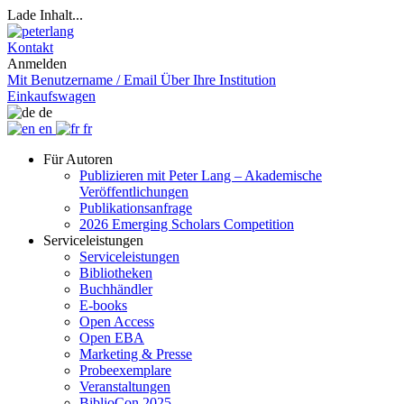
Lade Inhalt...
Kontakt
Anmelden
Mit Benutzername / Email
Über Ihre Institution
Einkaufswagen
de
en
fr
Für Autoren
Publizieren mit Peter Lang – Akademische
Veröffentlichungen
Publikationsanfrage
2026 Emerging Scholars Competition
Serviceleistungen
Serviceleistungen
Bibliotheken
Buchhändler
E-books
Open Access
Open EBA
Marketing & Presse
Probeexemplare
Veranstaltungen
BiblioCon 2025