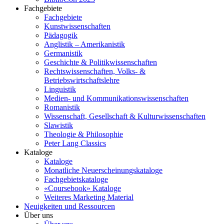
Fachgebiete
Fachgebiete
Kunstwissenschaften
Pädagogik
Anglistik – Amerikanistik
Germanistik
Geschichte & Politikwissenschaften
Rechtswissenschaften, Volks- &
Betriebswirtschaftslehre
Linguistik
Medien- und Kommunikationswissenschaften
Romanistik
Wissenschaft, Gesellschaft & Kulturwissenschaften
Slawistik
Theologie & Philosophie
Peter Lang Classics
Kataloge
Kataloge
Monatliche Neuerscheinungskataloge
Fachgebietskataloge
«Coursebook» Kataloge
Weiteres Marketing Material
Neuigkeiten und Ressourcen
Über uns