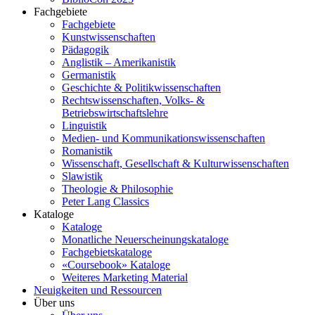
Fachgebiete
Fachgebiete
Kunstwissenschaften
Pädagogik
Anglistik – Amerikanistik
Germanistik
Geschichte & Politikwissenschaften
Rechtswissenschaften, Volks- &
Betriebswirtschaftslehre
Linguistik
Medien- und Kommunikationswissenschaften
Romanistik
Wissenschaft, Gesellschaft & Kulturwissenschaften
Slawistik
Theologie & Philosophie
Peter Lang Classics
Kataloge
Kataloge
Monatliche Neuerscheinungskataloge
Fachgebietskataloge
«Coursebook» Kataloge
Weiteres Marketing Material
Neuigkeiten und Ressourcen
Über uns