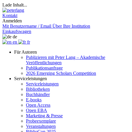
Lade Inhalt...
Kontakt
Anmelden
Mit Benutzername / Email
Über Ihre Institution
Einkaufswagen
de
en
fr
Für Autoren
Publizieren mit Peter Lang – Akademische
Veröffentlichungen
Publikationsanfrage
2026 Emerging Scholars Competition
Serviceleistungen
Serviceleistungen
Bibliotheken
Buchhändler
E-books
Open Access
Open EBA
Marketing & Presse
Probeexemplare
Veranstaltungen
BiblioCon 2025