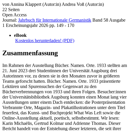
von
Annina Klappert (Autor:in)
Andrea Voß (Autor:in)
22 Seiten
Open Access
Journal:
Jahrbuch für Internationale Germanistik
Band 58
Ausgabe
1
Erscheinungsjahr 2026
pp. 149 - 170
eBook
Kostenlos herunterladen! (PDF)
Zusammenfassung
Im Rahmen der Ausstellung Bücher. Namen. Orte. 1933 stellten am
21. Juni 2023 drei Studentinnen der Universität Augsburg drei
Autorinnen vor, zu denen sie in den Monaten zuvor in größeren
Teams geforscht hatten. Bücher. Namen. Orte. 1933 präsentierte
Lektüren und Spurensuchen der Gegenwart zu den
Bücherverbrennungen von 1933 und ihren Folgen. Besucher:innen
der Universitätsbibliothek Augsburg konnten einen Monat lang vier
Ausstellungen unter einem Dach entdecken: die Posterpräsentation
Verbrannte Orte, Magazin- und Plakatillustrationen unter dem Titel
feuerfest, das Kunst- und Buchprojekt What Was Left sowie die
Online-Ausstellung aktuell, poetisch, selbstbestimmt. Wir lesen:
Karin Michaëlis, Gertrud Kolmar und Adrienne Thomas. Dieser
Bericht handelt von der Entstehung dieser letzteren, die seit ihrer