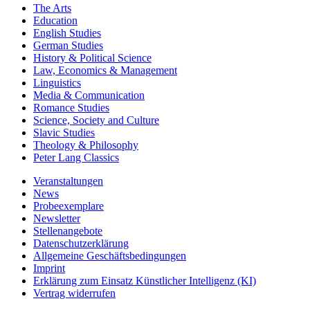
The Arts
Education
English Studies
German Studies
History & Political Science
Law, Economics & Management
Linguistics
Media & Communication
Romance Studies
Science, Society and Culture
Slavic Studies
Theology & Philosophy
Peter Lang Classics
Veranstaltungen
News
Probeexemplare
Newsletter
Stellenangebote
Datenschutzerklärung
Allgemeine Geschäftsbedingungen
Imprint
Erklärung zum Einsatz Künstlicher Intelligenz (KI)
Vertrag widerrufen