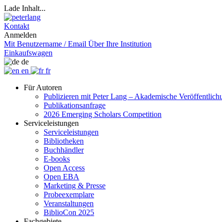
Lade Inhalt...
Kontakt
Anmelden
Mit Benutzername / Email
Über Ihre Institution
Einkaufswagen
de
en
fr
Für Autoren
Publizieren mit Peter Lang – Akademische Veröffentlic
Publikationsanfrage
2026 Emerging Scholars Competition
Serviceleistungen
Serviceleistungen
Bibliotheken
Buchhändler
E-books
Open Access
Open EBA
Marketing & Presse
Probeexemplare
Veranstaltungen
BiblioCon 2025
Fachgebiete