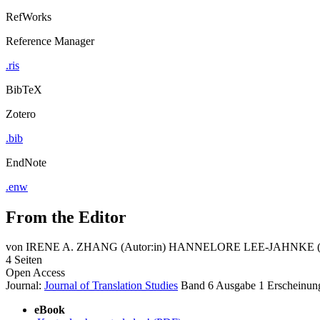
RefWorks
Reference Manager
.ris
BibTeX
Zotero
.bib
EndNote
.enw
From the Editor
von
IRENE A. ZHANG (Autor:in)
HANNELORE LEE-JAHNKE (Au
4 Seiten
Open Access
Journal:
Journal of Translation Studies
Band 6
Ausgabe 1
Erscheinun
eBook