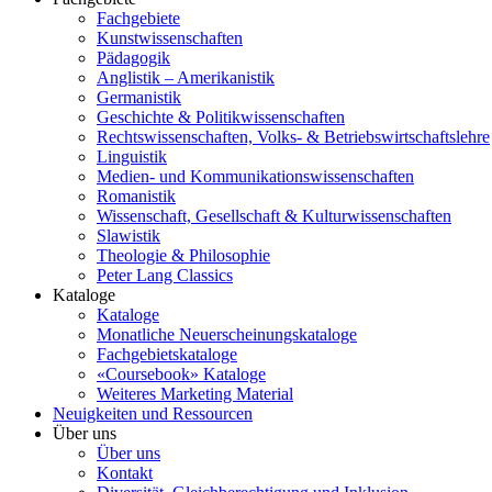
Fachgebiete
Kunstwissenschaften
Pädagogik
Anglistik – Amerikanistik
Germanistik
Geschichte & Politikwissenschaften
Rechtswissenschaften, Volks- & Betriebswirtschaftslehre
Linguistik
Medien- und Kommunikationswissenschaften
Romanistik
Wissenschaft, Gesellschaft & Kulturwissenschaften
Slawistik
Theologie & Philosophie
Peter Lang Classics
Kataloge
Kataloge
Monatliche Neuerscheinungskataloge
Fachgebietskataloge
«Coursebook» Kataloge
Weiteres Marketing Material
Neuigkeiten und Ressourcen
Über uns
Über uns
Kontakt