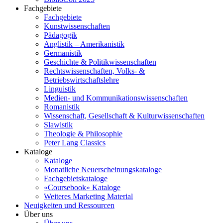
Fachgebiete
Fachgebiete
Kunstwissenschaften
Pädagogik
Anglistik – Amerikanistik
Germanistik
Geschichte & Politikwissenschaften
Rechtswissenschaften, Volks- &
Betriebswirtschaftslehre
Linguistik
Medien- und Kommunikationswissenschaften
Romanistik
Wissenschaft, Gesellschaft & Kulturwissenschaften
Slawistik
Theologie & Philosophie
Peter Lang Classics
Kataloge
Kataloge
Monatliche Neuerscheinungskataloge
Fachgebietskataloge
«Coursebook» Kataloge
Weiteres Marketing Material
Neuigkeiten und Ressourcen
Über uns