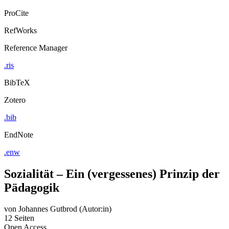
ProCite
RefWorks
Reference Manager
.ris
BibTeX
Zotero
.bib
EndNote
.enw
Sozialität – Ein (vergessenes) Prinzip der
Pädagogik
von
Johannes Gutbrod (Autor:in)
12 Seiten
Open Access