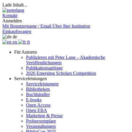
Lade Inhalt...
Kontakt
Anmelden
Mit Benutzername / Email
Über Ihre Institution
Einkaufswagen
de
en
fr
Für Autoren
Publizieren mit Peter Lang – Akademische
Veröffentlichungen
Publikationsanfrage
2026 Emerging Scholars Competition
Serviceleistungen
Serviceleistungen
Bibliotheken
Buchhändler
E-books
Open Access
Open EBA
Marketing & Presse
Probeexemplare
Veranstaltungen
BiblioCon 2025