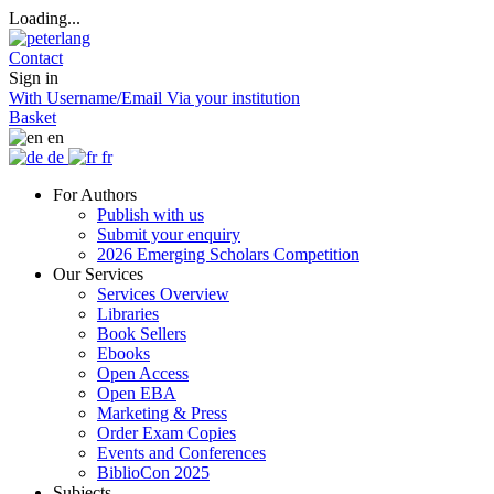
Loading...
Contact
Sign in
With Username/Email
Via your institution
Basket
en
de
fr
For Authors
Publish with us
Submit your enquiry
2026 Emerging Scholars Competition
Our Services
Services Overview
Libraries
Book Sellers
Ebooks
Open Access
Open EBA
Marketing & Press
Order Exam Copies
Events and Conferences
BiblioCon 2025
Subjects