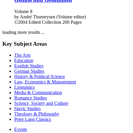
Volume 8
by
André Thurneysen (Volume editor)
©2004
Edited Collection
200 Pages
loading more results ...
Key Subject Areas
The Arts
Education
English Studies
German Studies
History & Political Science
Law, Economics & Management
Linguistics
Media & Communication
Romance Studies
Science, Society and Culture
Slavic Studies
Theology & Philosophy
Peter Lang Classics
Events