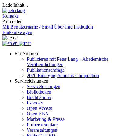
Lade Inhalt...
Kontakt
Anmelden
Mit Benutzername / Email
Über Ihre Institution
Einkaufswagen
de
en
fr
Für Autoren
Publizieren mit Peter Lang – Akademische
Veröffentlichungen
Publikationsanfrage
2026 Emerging Scholars Competition
Serviceleistungen
Serviceleistungen
Bibliotheken
Buchhändler
E-books
Open Access
Open EBA
Marketing & Presse
Probeexemplare
Veranstaltungen
BiblioCon 2025