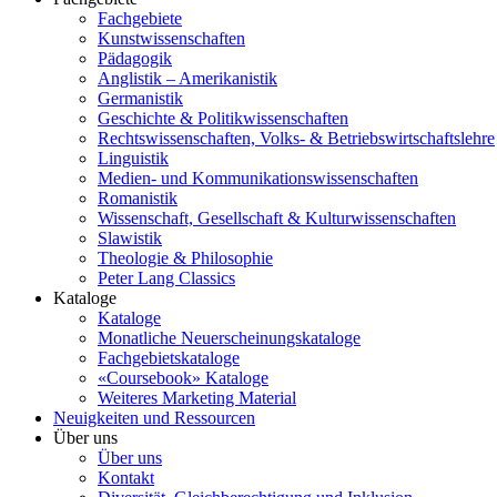
Fachgebiete
Kunstwissenschaften
Pädagogik
Anglistik – Amerikanistik
Germanistik
Geschichte & Politikwissenschaften
Rechtswissenschaften, Volks- & Betriebswirtschaftslehre
Linguistik
Medien- und Kommunikationswissenschaften
Romanistik
Wissenschaft, Gesellschaft & Kulturwissenschaften
Slawistik
Theologie & Philosophie
Peter Lang Classics
Kataloge
Kataloge
Monatliche Neuerscheinungskataloge
Fachgebietskataloge
«Coursebook» Kataloge
Weiteres Marketing Material
Neuigkeiten und Ressourcen
Über uns
Über uns
Kontakt