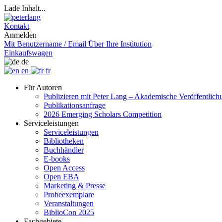
Lade Inhalt...
Kontakt
Anmelden
Mit Benutzername / Email
Über Ihre Institution
Einkaufswagen
de
en
fr
Für Autoren
Publizieren mit Peter Lang – Akademische Veröffentlic
Publikationsanfrage
2026 Emerging Scholars Competition
Serviceleistungen
Serviceleistungen
Bibliotheken
Buchhändler
E-books
Open Access
Open EBA
Marketing & Presse
Probeexemplare
Veranstaltungen
BiblioCon 2025
Fachgebiete