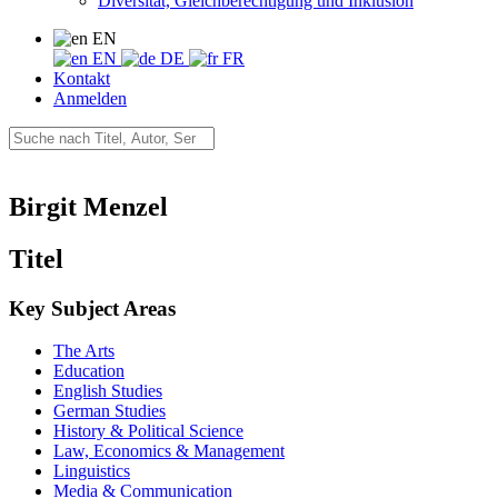
Diversität, Gleichberechtigung und Inklusion
EN
EN
DE
FR
Kontakt
Anmelden
Birgit Menzel
Titel
Key Subject Areas
The Arts
Education
English Studies
German Studies
History & Political Science
Law, Economics & Management
Linguistics
Media & Communication