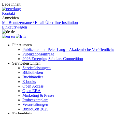
Lade Inhalt...
Kontakt
Anmelden
Mit Benutzername / Email
Über Ihre Institution
Einkaufswagen
de
en
fr
Für Autoren
Publizieren mit Peter Lang – Akademische Veröffentlic
Publikationsanfrage
2026 Emerging Scholars Competition
Serviceleistungen
Serviceleistungen
Bibliotheken
Buchhändler
E-books
Open Access
Open EBA
Marketing & Presse
Probeexemplare
Veranstaltungen
BiblioCon 2025
Fachgebiete