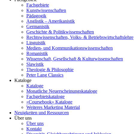
Fachgebiete
Kunstwissenschaften
Pädagogik
Anglistik – Amerikanistik
Germanistik
Geschichte & Politikwissenschaften
Rechtswissenschaften, Volks- & Betriebswirtschaftslehre
Linguistik
Medien- und Kommunikationswissenschaften
Romanistik
Wissenschaft, Gesellschaft & Kulturwissenschaften
Slawistik
Theologie & Philosophie
Peter Lang Classics
Kataloge
Kataloge
Monatliche Neuerscheinungskataloge
Fachgebietskataloge
«Coursebook» Kataloge
Weiteres Marketing Material
Neuigkeiten und Ressourcen
Über uns
Über uns
Kontakt