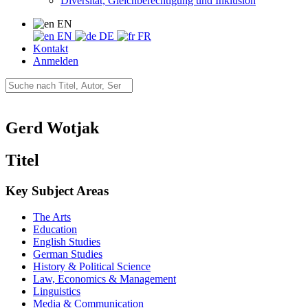
Diversität, Gleichberechtigung und Inklusion
EN
EN
DE
FR
Kontakt
Anmelden
Gerd Wotjak
Titel
Key Subject Areas
The Arts
Education
English Studies
German Studies
History & Political Science
Law, Economics & Management
Linguistics
Media & Communication