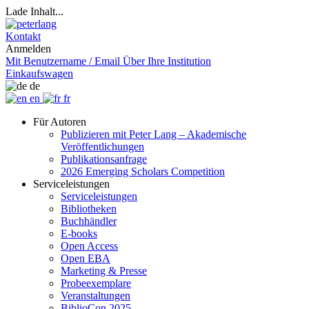
Lade Inhalt...
Kontakt
Anmelden
Mit Benutzername / Email
Über Ihre Institution
Einkaufswagen
de
en
fr
Für Autoren
Publizieren mit Peter Lang – Akademische
Veröffentlichungen
Publikationsanfrage
2026 Emerging Scholars Competition
Serviceleistungen
Serviceleistungen
Bibliotheken
Buchhändler
E-books
Open Access
Open EBA
Marketing & Presse
Probeexemplare
Veranstaltungen
BiblioCon 2025