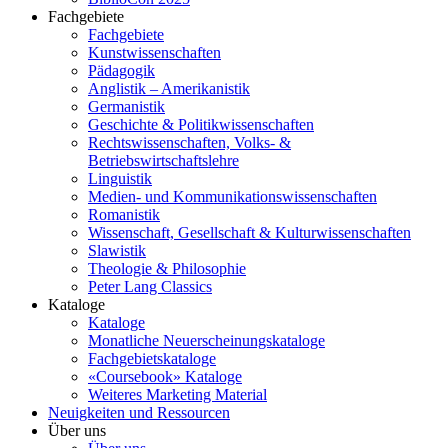
Fachgebiete
Fachgebiete
Kunstwissenschaften
Pädagogik
Anglistik – Amerikanistik
Germanistik
Geschichte & Politikwissenschaften
Rechtswissenschaften, Volks- &
Betriebswirtschaftslehre
Linguistik
Medien- und Kommunikationswissenschaften
Romanistik
Wissenschaft, Gesellschaft & Kulturwissenschaften
Slawistik
Theologie & Philosophie
Peter Lang Classics
Kataloge
Kataloge
Monatliche Neuerscheinungskataloge
Fachgebietskataloge
«Coursebook» Kataloge
Weiteres Marketing Material
Neuigkeiten und Ressourcen
Über uns