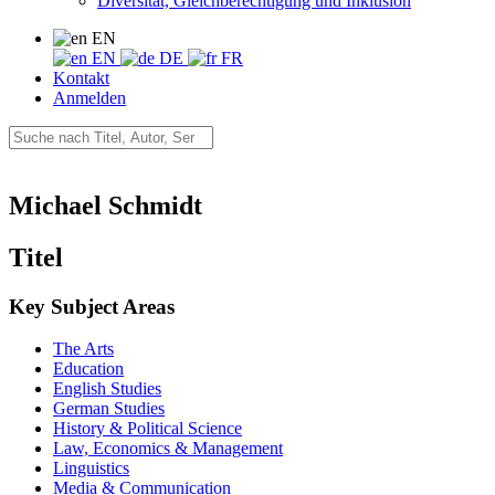
Diversität, Gleichberechtigung und Inklusion
EN
EN
DE
FR
Kontakt
Anmelden
Michael Schmidt
Titel
Key Subject Areas
The Arts
Education
English Studies
German Studies
History & Political Science
Law, Economics & Management
Linguistics
Media & Communication