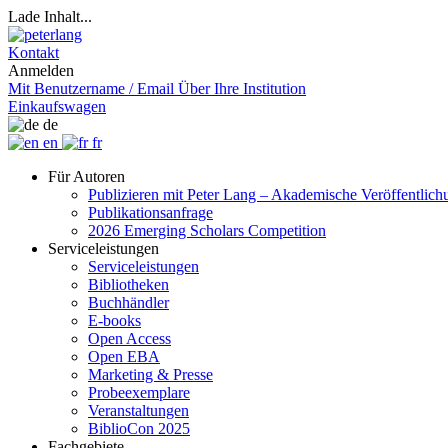
Lade Inhalt...
Kontakt
Anmelden
Mit Benutzername / Email
Über Ihre Institution
Einkaufswagen
de
en
fr
Für Autoren
Publizieren mit Peter Lang – Akademische Veröffentlic
Publikationsanfrage
2026 Emerging Scholars Competition
Serviceleistungen
Serviceleistungen
Bibliotheken
Buchhändler
E-books
Open Access
Open EBA
Marketing & Presse
Probeexemplare
Veranstaltungen
BiblioCon 2025
Fachgebiete