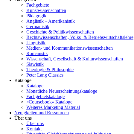
Fachgebiete
Kunstwissenschaften
Pädagogik
Anglistik – Amerikanistik
Germanistik
Geschichte & Politikwissenschaften
Rechtswissenschaften, Volks- & Betriebswirtschaftslehre
Linguistik
Medien- und Kommunikationswissenschaften
Romanistik
Wissenschaft, Gesellschaft & Kulturwissenschaften
Slawistik
Theologie & Philosophie
Peter Lang Classics
Kataloge
Kataloge
Monatliche Neuerscheinungskataloge
Fachgebietskataloge
«Coursebook» Kataloge
Weiteres Marketing Material
Neuigkeiten und Ressourcen
Über uns
Über uns
Kontakt