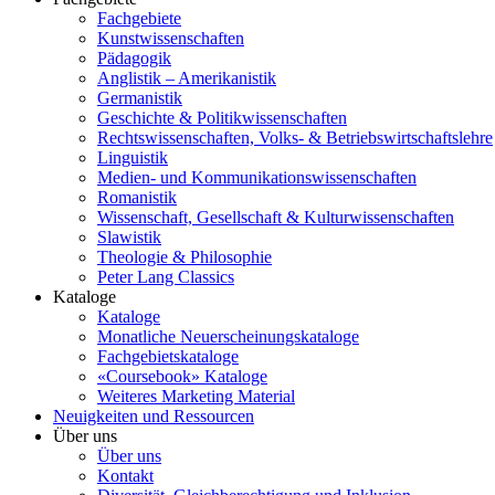
Fachgebiete
Kunstwissenschaften
Pädagogik
Anglistik – Amerikanistik
Germanistik
Geschichte & Politikwissenschaften
Rechtswissenschaften, Volks- & Betriebswirtschaftslehre
Linguistik
Medien- und Kommunikationswissenschaften
Romanistik
Wissenschaft, Gesellschaft & Kulturwissenschaften
Slawistik
Theologie & Philosophie
Peter Lang Classics
Kataloge
Kataloge
Monatliche Neuerscheinungskataloge
Fachgebietskataloge
«Coursebook» Kataloge
Weiteres Marketing Material
Neuigkeiten und Ressourcen
Über uns
Über uns
Kontakt