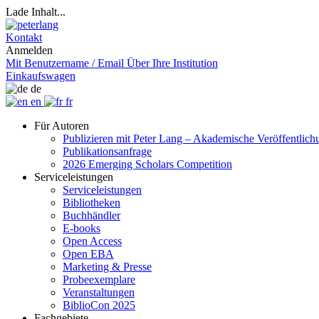
Lade Inhalt...
Kontakt
Anmelden
Mit Benutzername / Email
Über Ihre Institution
Einkaufswagen
de
en
fr
Für Autoren
Publizieren mit Peter Lang – Akademische Veröffentlic
Publikationsanfrage
2026 Emerging Scholars Competition
Serviceleistungen
Serviceleistungen
Bibliotheken
Buchhändler
E-books
Open Access
Open EBA
Marketing & Presse
Probeexemplare
Veranstaltungen
BiblioCon 2025
Fachgebiete