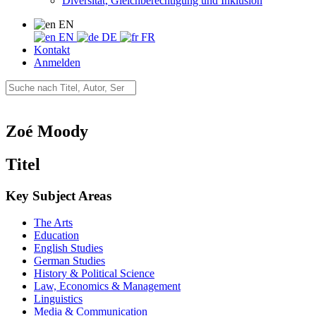
Diversität, Gleichberechtigung und Inklusion
EN
EN
DE
FR
Kontakt
Anmelden
Zoé Moody
Titel
Key Subject Areas
The Arts
Education
English Studies
German Studies
History & Political Science
Law, Economics & Management
Linguistics
Media & Communication