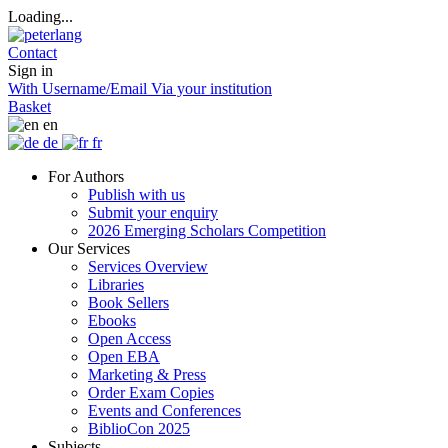
Loading...
Contact
Sign in
With Username/Email
Via your institution
Basket
en
de
fr
For Authors
Publish with us
Submit your enquiry
2026 Emerging Scholars Competition
Our Services
Services Overview
Libraries
Book Sellers
Ebooks
Open Access
Open EBA
Marketing & Press
Order Exam Copies
Events and Conferences
BiblioCon 2025
Subjects