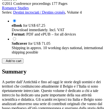
©2011
Conference proceedings
177 Pages
Romance Studies
Series:
Destini incrociati / Destins croisés
, Volume 4
eBook
for
US$ 67.25
Download immediately. Incl. VAT
Format:
PDF and ePUB – for all devices
Softcover
for
US$ 71.05
Shipping in approx. 10 working days national, international
shipping possible
Add to cart
Summary
A partire dall’Antichità e fino ad oggi le storie degli uomini e dei
territori che costituiscono attualmente il Belgio e l’Italia si sono
ripetutamente intrecciate. Questo volume è dedicato a chi a tale
intreccio ha dedicato una parte importante della sua attività
scientifica e didattica. Gli scambi reciproci tra Italia e Belgio sono
analizzati attraverso una serie di contributi originali che vanno dal
basso medioevo all’età contemporanea e spaziano dalla storia della