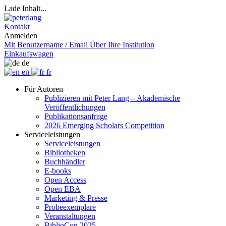
Lade Inhalt...
Kontakt
Anmelden
Mit Benutzername / Email
Über Ihre Institution
Einkaufswagen
de
en
fr
Für Autoren
Publizieren mit Peter Lang – Akademische
Veröffentlichungen
Publikationsanfrage
2026 Emerging Scholars Competition
Serviceleistungen
Serviceleistungen
Bibliotheken
Buchhändler
E-books
Open Access
Open EBA
Marketing & Presse
Probeexemplare
Veranstaltungen
BiblioCon 2025