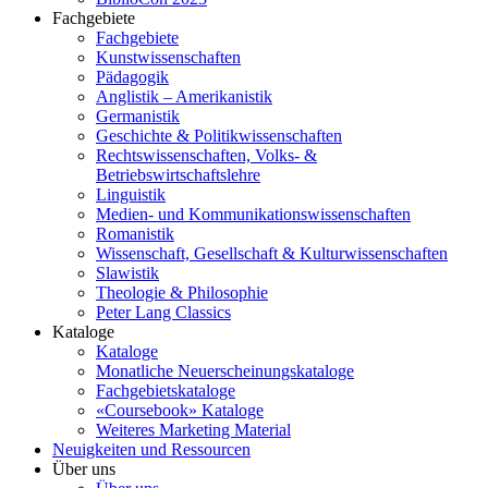
Fachgebiete
Fachgebiete
Kunstwissenschaften
Pädagogik
Anglistik – Amerikanistik
Germanistik
Geschichte & Politikwissenschaften
Rechtswissenschaften, Volks- &
Betriebswirtschaftslehre
Linguistik
Medien- und Kommunikationswissenschaften
Romanistik
Wissenschaft, Gesellschaft & Kulturwissenschaften
Slawistik
Theologie & Philosophie
Peter Lang Classics
Kataloge
Kataloge
Monatliche Neuerscheinungskataloge
Fachgebietskataloge
«Coursebook» Kataloge
Weiteres Marketing Material
Neuigkeiten und Ressourcen
Über uns