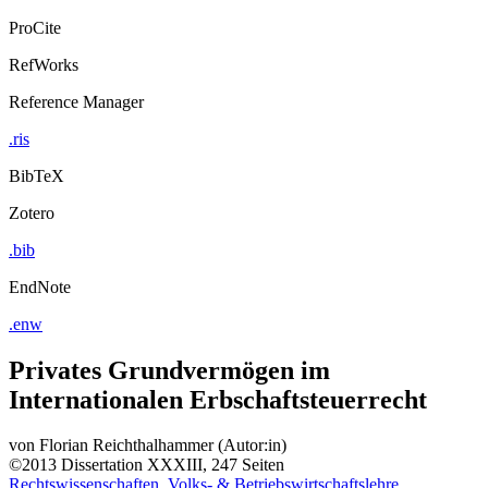
ProCite
RefWorks
Reference Manager
.ris
BibTeX
Zotero
.bib
EndNote
.enw
Privates Grundvermögen im
Internationalen Erbschaftsteuerrecht
von
Florian Reichthalhammer (Autor:in)
©2013
Dissertation
XXXIII, 247 Seiten
Rechtswissenschaften, Volks- & Betriebswirtschaftslehre