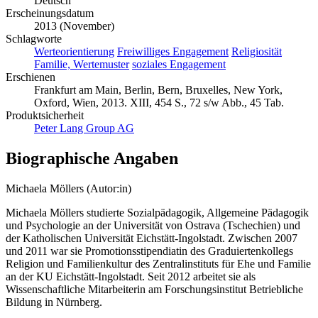
Deutsch
Erscheinungsdatum
2013 (November)
Schlagworte
Werteorientierung
Freiwilliges Engagement
Religiosität
Familie, Wertemuster
soziales Engagement
Erschienen
Frankfurt am Main, Berlin, Bern, Bruxelles, New York,
Oxford, Wien, 2013. XIII, 454 S., 72 s/w Abb., 45 Tab.
Produktsicherheit
Peter Lang Group AG
Biographische Angaben
Michaela Möllers (Autor:in)
Michaela Möllers studierte Sozialpädagogik, Allgemeine Pädagogik
und Psychologie an der Universität von Ostrava (Tschechien) und
der Katholischen Universität Eichstätt-Ingolstadt. Zwischen 2007
und 2011 war sie Promotionsstipendiatin des Graduiertenkollegs
Religion und Familienkultur des Zentralinstituts für Ehe und Familie
an der KU Eichstätt-Ingolstadt. Seit 2012 arbeitet sie als
Wissenschaftliche Mitarbeiterin am Forschungsinstitut Betriebliche
Bildung in Nürnberg.