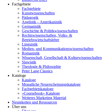
Fachgebiete
Fachgebiete
Kunstwissenschaften
Pädagogik
Anglistik – Amerikanistik
Germanistik
Geschichte & Politikwissenschaften
Rechtswissenschaften, Volks- &
Betriebswirtschaftslehre
Linguistik
Medien- und Kommunikationswissenschaften
Romanistik
Wissenschaft, Gesellschaft & Kulturwissenschaften
Slawistik
Theologie & Philosophie
Peter Lang Classics
Kataloge
Kataloge
Monatliche Neuerscheinungskataloge
Fachgebietskataloge
«Coursebook» Kataloge
Weiteres Marketing Material
Neuigkeiten und Ressourcen
Über uns