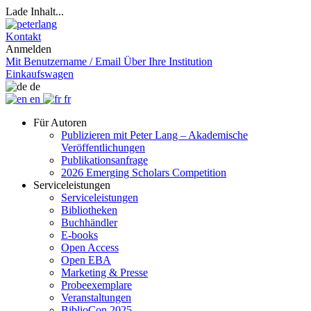
Lade Inhalt...
Kontakt
Anmelden
Mit Benutzername / Email
Über Ihre Institution
Einkaufswagen
de
en
fr
Für Autoren
Publizieren mit Peter Lang – Akademische
Veröffentlichungen
Publikationsanfrage
2026 Emerging Scholars Competition
Serviceleistungen
Serviceleistungen
Bibliotheken
Buchhändler
E-books
Open Access
Open EBA
Marketing & Presse
Probeexemplare
Veranstaltungen
BiblioCon 2025