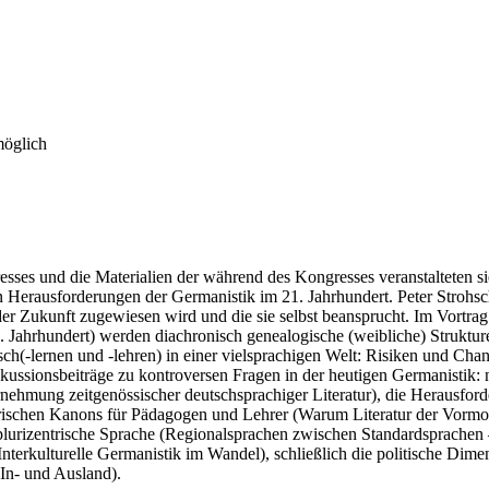
möglich
es und die Materialien der während des Kongresses veranstalteten sieb
Herausforderungen der Germanistik im 21. Jahrhundert. Peter Strohschn
t der Zukunft zugewiesen wird und die sie selbst beansprucht. Im Vort
. Jahrhundert) werden diachronisch genealogische (weibliche) Struktu
h(-lernen und -lehren) in einer vielsprachigen Welt: Risiken und Chan
kussionsbeiträge zu kontroversen Fragen in der heutigen Germanistik: n
ehmung zeitgenössischer deutschsprachiger Literatur), die Herausforderu
erarischen Kanons für Pädagogen und Lehrer (Warum Literatur der Vormo
plurizentrische Sprache (Regionalsprachen zwischen Standardsprachen 
Interkulturelle Germanistik im Wandel), schließlich die politische Di
In- und Ausland).