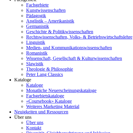
Fachgebiete
Kunstwissenschaften
Pädagogik
Anglistik – Amerikanistik
Germanistik
Geschichte & Politikwissenschaften
Rechtswissenschaften, Volks- & Betriebswirtschaftslehre
Linguistik
Medien- und Kommunikationswissenschaften
Romanistik
Wissenschaft, Gesellschaft & Kulturwissenschaften
Slawistik
Theologie & Philosophie
Peter Lang Classics
Kataloge
Kataloge
Monatliche Neuerscheinungskataloge
Fachgebietskataloge
«Coursebook» Kataloge
Weiteres Marketing Material
Neuigkeiten und Ressourcen
Über uns
Über uns
Kontakt