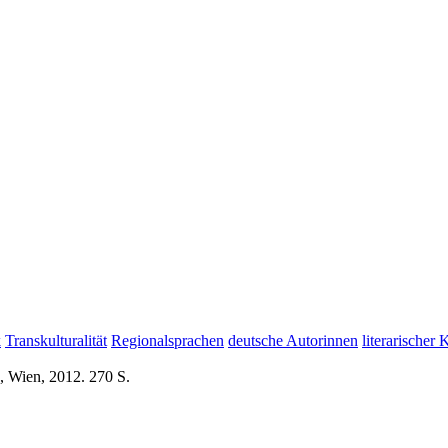
k
Transkulturalität
Regionalsprachen
deutsche Autorinnen
literarischer
, Wien, 2012. 270 S.