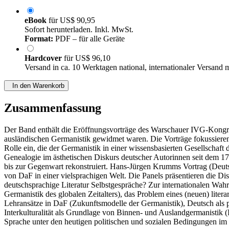
eBook
für
US$ 90,95
Sofort herunterladen. Inkl. MwSt.
Format:
PDF – für alle Geräte
Hardcover
für
US$ 96,10
Versand in ca. 10 Werktagen national, internationaler Versand 
In den Warenkorb
Zusammenfassung
Der Band enthält die Eröffnungsvorträge des Warschauer IVG-Kongress
ausländischen Germanistik gewidmet waren. Die Vorträge fokussieren 
Rolle ein, die der Germanistik in einer wissensbasierten Gesellschaf
Genealogie im ästhetischen Diskurs deutscher Autorinnen seit dem 17
bis zur Gegenwart rekonstruiert. Hans-Jürgen Krumms Vortrag (Deutsc
von DaF in einer vielsprachigen Welt. Die Panels präsentieren die Dis
deutschsprachige Literatur Selbstgespräche? Zur internationalen Wahrn
Germanistik des globalen Zeitalters), das Problem eines (neuen) lit
Lehransätze in DaF (Zukunftsmodelle der Germanistik), Deutsch als 
Interkulturalität als Grundlage von Binnen- und Auslandgermanistik (
Sprache unter den heutigen politischen und sozialen Bedingungen im 