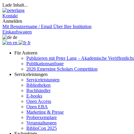
Lade Inhalt...
Kontakt
Anmelden
Mit Benutzername / Email
Über Ihre Institution
Einkaufswagen
de
en
fr
Für Autoren
Publizieren mit Peter Lang – Akademische Veröffentlic
Publikationsanfrage
2026 Emerging Scholars Competition
Serviceleistungen
Serviceleistungen
Bibliotheken
Buchhändler
E-books
Open Access
Open EBA
Marketing & Presse
Probeexemplare
Veranstaltungen
BiblioCon 2025
Fachgebiete