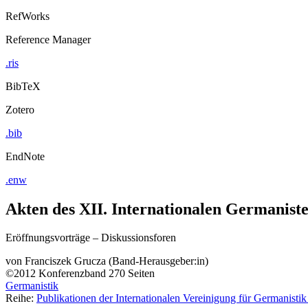
RefWorks
Reference Manager
.ris
BibTeX
Zotero
.bib
EndNote
.enw
Akten des XII. Internationalen Germanist
Eröffnungsvorträge – Diskussionsforen
von
Franciszek Grucza (Band-Herausgeber:in)
©2012
Konferenzband
270 Seiten
Germanistik
Reihe:
Publikationen der Internationalen Vereinigung für Germanisti