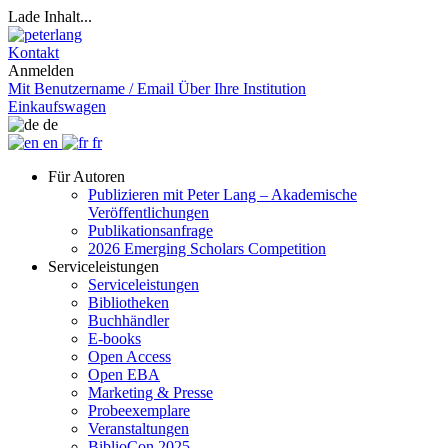
Lade Inhalt...
Kontakt
Anmelden
Mit Benutzername / Email
Über Ihre Institution
Einkaufswagen
de
en
fr
Für Autoren
Publizieren mit Peter Lang – Akademische
Veröffentlichungen
Publikationsanfrage
2026 Emerging Scholars Competition
Serviceleistungen
Serviceleistungen
Bibliotheken
Buchhändler
E-books
Open Access
Open EBA
Marketing & Presse
Probeexemplare
Veranstaltungen
BiblioCon 2025