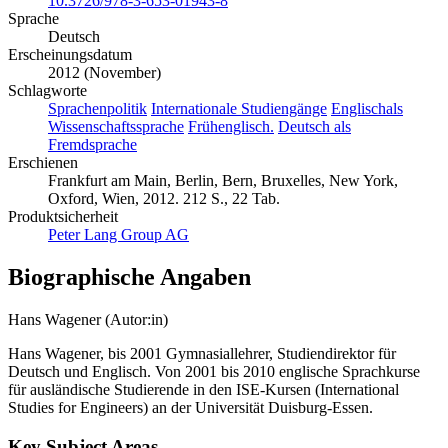
10.3726/978-3-653-01943-8
Sprache
Deutsch
Erscheinungsdatum
2012 (November)
Schlagworte
Sprachenpolitik
Internationale Studiengänge
Englischals
Wissenschaftssprache
Frühenglisch.
Deutsch als
Fremdsprache
Erschienen
Frankfurt am Main, Berlin, Bern, Bruxelles, New York,
Oxford, Wien, 2012. 212 S., 22 Tab.
Produktsicherheit
Peter Lang Group AG
Biographische Angaben
Hans Wagener (Autor:in)
Hans Wagener, bis 2001 Gymnasiallehrer, Studiendirektor für
Deutsch und Englisch. Von 2001 bis 2010 englische Sprachkurse
für ausländische Studierende in den ISE-Kursen (International
Studies for Engineers) an der Universität Duisburg-Essen.
Key Subject Areas