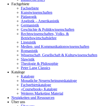
Fachgebiete
Fachgebiete
Kunstwissenschaften
Pädagogik
Anglistik – Amerikanistik
Germanistik
Geschichte & Politikwissenschaften
Rechtswissenschaften, Volks- &
Betriebswirtschaftslehre
Linguistik
Medien- und Kommunikationswissenschaften
Romanistik
Wissenschaft, Gesellschaft & Kulturwissenschaften
Slawistik
Theologie & Philosophie
Peter Lang Classics
Kataloge
Kataloge
Monatliche Neuerscheinungskataloge
Fachgebietskataloge
«Coursebook» Kataloge
Weiteres Marketing Material
Neuigkeiten und Ressourcen
Über uns