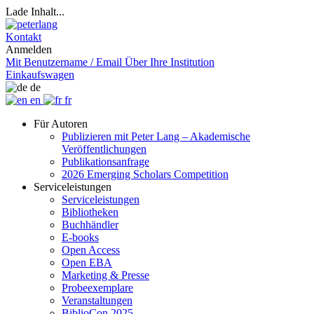
Lade Inhalt...
Kontakt
Anmelden
Mit Benutzername / Email
Über Ihre Institution
Einkaufswagen
de
en
fr
Für Autoren
Publizieren mit Peter Lang – Akademische
Veröffentlichungen
Publikationsanfrage
2026 Emerging Scholars Competition
Serviceleistungen
Serviceleistungen
Bibliotheken
Buchhändler
E-books
Open Access
Open EBA
Marketing & Presse
Probeexemplare
Veranstaltungen
BiblioCon 2025