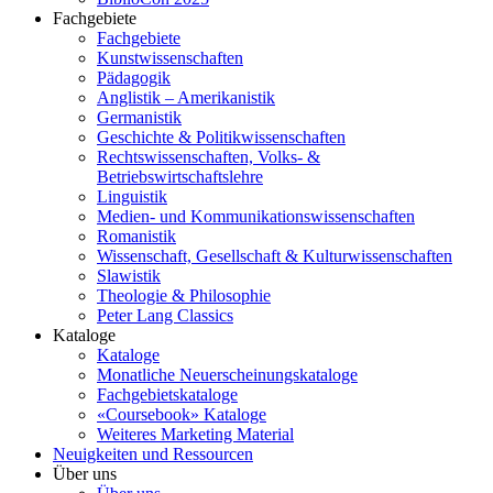
Fachgebiete
Fachgebiete
Kunstwissenschaften
Pädagogik
Anglistik – Amerikanistik
Germanistik
Geschichte & Politikwissenschaften
Rechtswissenschaften, Volks- &
Betriebswirtschaftslehre
Linguistik
Medien- und Kommunikationswissenschaften
Romanistik
Wissenschaft, Gesellschaft & Kulturwissenschaften
Slawistik
Theologie & Philosophie
Peter Lang Classics
Kataloge
Kataloge
Monatliche Neuerscheinungskataloge
Fachgebietskataloge
«Coursebook» Kataloge
Weiteres Marketing Material
Neuigkeiten und Ressourcen
Über uns