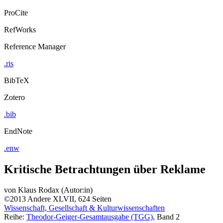
ProCite
RefWorks
Reference Manager
.ris
BibTeX
Zotero
.bib
EndNote
.enw
Kritische Betrachtungen über Reklame
von
Klaus Rodax (Autor:in)
©2013
Andere
XLVII, 624 Seiten
Wissenschaft, Gesellschaft & Kulturwissenschaften
Reihe:
Theodor-Geiger-Gesamtausgabe (TGG)
, Band 2