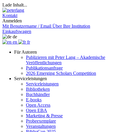
Lade Inhalt...
Kontakt
Anmelden
Mit Benutzername / Email
Über Ihre Institution
Einkaufswagen
de
en
fr
Für Autoren
Publizieren mit Peter Lang – Akademische
Veröffentlichungen
Publikationsanfrage
2026 Emerging Scholars Competition
Serviceleistungen
Serviceleistungen
Bibliotheken
Buchhändler
E-books
Open Access
Open EBA
Marketing & Presse
Probeexemplare
Veranstaltungen
BiblioCon 2025