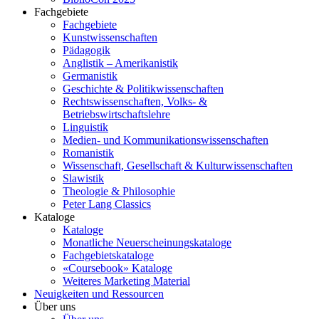
Fachgebiete
Fachgebiete
Kunstwissenschaften
Pädagogik
Anglistik – Amerikanistik
Germanistik
Geschichte & Politikwissenschaften
Rechtswissenschaften, Volks- &
Betriebswirtschaftslehre
Linguistik
Medien- und Kommunikationswissenschaften
Romanistik
Wissenschaft, Gesellschaft & Kulturwissenschaften
Slawistik
Theologie & Philosophie
Peter Lang Classics
Kataloge
Kataloge
Monatliche Neuerscheinungskataloge
Fachgebietskataloge
«Coursebook» Kataloge
Weiteres Marketing Material
Neuigkeiten und Ressourcen
Über uns