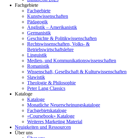
Fachgebiete
Fachgebiete
Kunstwissenschaften
Pädagogik
Anglistik – Amerikanistik
Germanistik
Geschichte & Politikwissenschaften
Rechtswissenschaften, Volks- &
Betriebswirtschaftslehre
Linguistik
Medien- und Kommunikationswissenschaften
Romanistik
Wissenschaft, Gesellschaft & Kulturwissenschaften
Slawistik
Theologie & Philosophie
Peter Lang Classics
Kataloge
Kataloge
Monatliche Neuerscheinungskataloge
Fachgebietskataloge
«Coursebook» Kataloge
Weiteres Marketing Material
Neuigkeiten und Ressourcen
Über uns