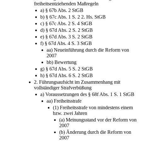
freiheitsentziehenden Maßregeln
a) § 67b Abs. 2 StGB
b) § 67c Abs. 1 S. 2 2. Hs. StGB
c) § 67c Abs. 2 S. 4 StGB
d) § 67d Abs. 2 S. 2 StGB
e) § 67d Abs. 3 S. 2 StGB
f) § 67d Abs. 4 S. 3 StGB
aa) Neueinführung durch die Reform von
2007
bb) Bewertung
g) § 67d Abs. 5 S. 2 StGB
h) § 67d Abs. 6 S. 2 StGB
2. Führungsaufsicht im Zusammenhang mit
vollständiger Strafverbüßung
a) Voraussetzungen des § 68f Abs. 1 S. 1 StGB
aa) Freiheitsstrafe
(1) Freiheitsstrafe von mindestens einem
bzw. zwei Jahren
(a) Meinungsstand vor der Reform von
2007
(b) Änderung durch die Reform von
2007