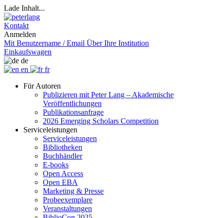
Lade Inhalt...
Kontakt
Anmelden
Mit Benutzername / Email
Über Ihre Institution
Einkaufswagen
de
en
fr
Für Autoren
Publizieren mit Peter Lang – Akademische
Veröffentlichungen
Publikationsanfrage
2026 Emerging Scholars Competition
Serviceleistungen
Serviceleistungen
Bibliotheken
Buchhändler
E-books
Open Access
Open EBA
Marketing & Presse
Probeexemplare
Veranstaltungen
BiblioCon 2025