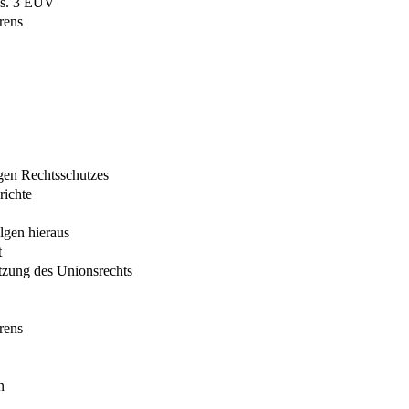
bs. 3 EUV
rens
igen Rechtsschutzes
richte
lgen hieraus
t
etzung des Unionsrechts
rens
n