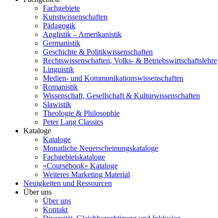
Fachgebiete
Kunstwissenschaften
Pädagogik
Anglistik – Amerikanistik
Germanistik
Geschichte & Politikwissenschaften
Rechtswissenschaften, Volks- & Betriebswirtschaftslehre
Linguistik
Medien- und Kommunikationswissenschaften
Romanistik
Wissenschaft, Gesellschaft & Kulturwissenschaften
Slawistik
Theologie & Philosophie
Peter Lang Classics
Kataloge
Kataloge
Monatliche Neuerscheinungskataloge
Fachgebietskataloge
«Coursebook» Kataloge
Weiteres Marketing Material
Neuigkeiten und Ressourcen
Über uns
Über uns
Kontakt