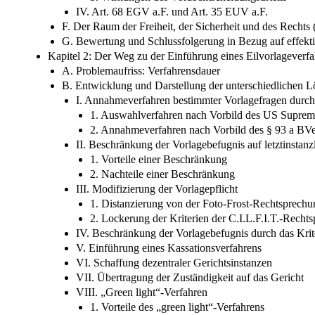
IV. Art. 68 EGV a.F. und Art. 35 EUV a.F.
F. Der Raum der Freiheit, der Sicherheit und des Recht
G. Bewertung und Schlussfolgerung in Bezug auf effekt
Kapitel 2: Der Weg zu der Einführung eines Eilvorlageverf
A. Problemaufriss: Verfahrensdauer
B. Entwicklung und Darstellung der unterschiedlichen 
I. Annahmeverfahren bestimmter Vorlagefragen durch
1. Auswahlverfahren nach Vorbild des US Suprem
2. Annahmeverfahren nach Vorbild des § 93 a B
II. Beschränkung der Vorlagebefugnis auf letztinstanz
1. Vorteile einer Beschränkung
2. Nachteile einer Beschränkung
III. Modifizierung der Vorlagepflicht
1. Distanzierung von der Foto-Frost-Rechtsprechu
2. Lockerung der Kriterien der C.I.L.F.I.T.-Recht
IV. Beschränkung der Vorlagebefugnis durch das Krit
V. Einführung eines Kassationsverfahrens
VI. Schaffung dezentraler Gerichtsinstanzen
VII. Übertragung der Zuständigkeit auf das Gericht
VIII. „Green light“-Verfahren
1. Vorteile des „green light“-Verfahrens