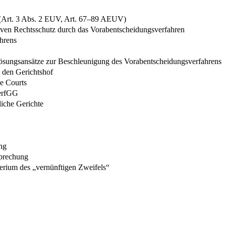
s (Art. 3 Abs. 2 EUV, Art. 67–89 AEUV)
iven Rechtsschutz durch das Vorabentscheidungsverfahren
ahrens
Lösungsansätze zur Beschleunigung des Vorabentscheidungsverfahrens
 den Gerichtshof
e Courts
VerfGG
liche Gerichte
ng
sprechung
erium des „vernünftigen Zweifels“