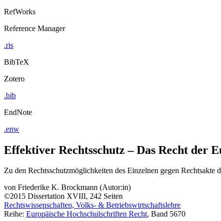
RefWorks
Reference Manager
.ris
BibTeX
Zotero
.bib
EndNote
.enw
Effektiver Rechtsschutz – Das Recht der 
Zu den Rechtsschutzmöglichkeiten des Einzelnen gegen Rechtsakte de
von
Friederike K. Brockmann (Autor:in)
©2015
Dissertation
XVIII, 242 Seiten
Rechtswissenschaften, Volks- & Betriebswirtschaftslehre
Reihe:
Europäische Hochschulschriften Recht
, Band 5670