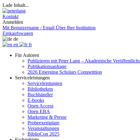
Lade Inhalt...
Kontakt
Anmelden
Mit Benutzername / Email
Über Ihre Institution
Einkaufswagen
de
en
fr
Für Autoren
Publizieren mit Peter Lang – Akademische Veröffentlic
Publikationsanfrage
2026 Emerging Scholars Competition
Serviceleistungen
Serviceleistungen
Bibliotheken
Buchhändler
E-books
Open Access
Open EBA
Marketing & Presse
Probeexemplare
Veranstaltungen
BiblioCon 2025
Fachgebiete