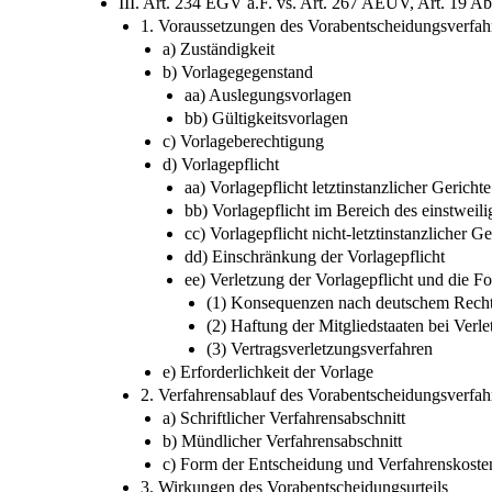
III. Art. 234 EGV a.F. vs. Art. 267 AEUV, Art. 19 A
1. Voraussetzungen des Vorabentscheidungsverfah
a) Zuständigkeit
b) Vorlagegegenstand
aa) Auslegungsvorlagen
bb) Gültigkeitsvorlagen
c) Vorlageberechtigung
d) Vorlagepflicht
aa) Vorlagepflicht letztinstanzlicher Gerichte
bb) Vorlagepflicht im Bereich des einstweil
cc) Vorlagepflicht nicht-letztinstanzlicher Ge
dd) Einschränkung der Vorlagepflicht
ee) Verletzung der Vorlagepflicht und die Fo
(1) Konsequenzen nach deutschem Rech
(2) Haftung der Mitgliedstaaten bei Verl
(3) Vertragsverletzungsverfahren
e) Erforderlichkeit der Vorlage
2. Verfahrensablauf des Vorabentscheidungsverfah
a) Schriftlicher Verfahrensabschnitt
b) Mündlicher Verfahrensabschnitt
c) Form der Entscheidung und Verfahrenskoste
3. Wirkungen des Vorabentscheidungsurteils