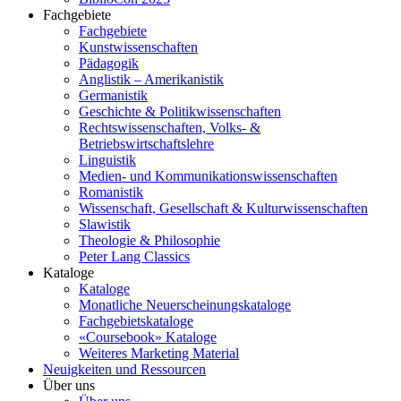
Fachgebiete
Fachgebiete
Kunstwissenschaften
Pädagogik
Anglistik – Amerikanistik
Germanistik
Geschichte & Politikwissenschaften
Rechtswissenschaften, Volks- &
Betriebswirtschaftslehre
Linguistik
Medien- und Kommunikationswissenschaften
Romanistik
Wissenschaft, Gesellschaft & Kulturwissenschaften
Slawistik
Theologie & Philosophie
Peter Lang Classics
Kataloge
Kataloge
Monatliche Neuerscheinungskataloge
Fachgebietskataloge
«Coursebook» Kataloge
Weiteres Marketing Material
Neuigkeiten und Ressourcen
Über uns