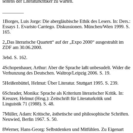
seitens der Literaturkritiker zu warten.
_________
1
Borges, Luis Jorge: Die abergläubische Ethik des Lesers. In: Ders.:
Essays 1. Evaristo Carriego. Diskussionen. München/Wien 1999. S.
165.
2
„Das literarische Quartett“ auf der „Expo 2000“ ausgestrahlt im
ZDF am 30.06.2000.
3
ebd. S. 162.
4
Schopenhauer, Arthur: Aber die Sprache laßt unbesudelt. Wider die
Verhunzung des Deutschen. Waltrop/Leipzig 2006. S. 19.
5
Heißenbüttel, Helmut: Über Literatur. Stuttgart 1995. S. 239.
6
Schrader, Monika: Sprache als Kriterium literarischer Kritik. In:
Kreuzer, Helmut (Hrsg.): Zeitschrift für Literaturkritik und
Linguistik 71 (1988). S. 48.
7
Müller, Adam: Kritische, ästhetische und philosophische Schriften.
Neuwied, Berlin 1967. S. 50.
8
Werner, Hans-Georg: Selbstdenken und Mitfühlen. Zu Eigenart