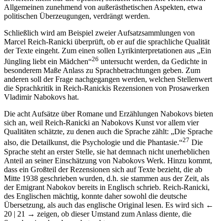
Allgemeinen zunehmend von außerästhetischen Aspekten, etwa
politischen Überzeugungen, verdrängt werden.
Schließlich wird am Beispiel zweier Aufsatzsammlungen von
Marcel Reich-Ranicki überprüft, ob er auf die sprachliche Qualität
der Texte eingeht. Zum einen sollen Lyrikinterpretationen aus „Ein
26
Jüngling liebt ein Mädchen“
untersucht werden, da Gedichte in
besonderem Maße Anlass zu Sprachbetrachtungen geben. Zum
anderen soll der Frage nachgegangen werden, welchen Stellenwert
die Sprachkritik in Reich-Ranickis Rezensionen von Prosawerken
Vladimir Nabokovs hat.
Die acht Aufsätze über Romane und Erzählungen Nabokovs bieten
sich an, weil Reich-Ranicki an Nabokovs Kunst vor allem vier
Qualitäten schätzte, zu denen auch die Sprache zählt: „Die Sprache
27
also, die Detailkunst, die Psychologie und die Phantasie.“
Die
Sprache steht an erster Stelle, sie hat demnach nicht unerheblichen
Anteil an seiner Einschätzung von Nabokovs Werk. Hinzu kommt,
dass ein Großteil der Rezensionen sich auf Texte bezieht, die ab
Mitte 1938 geschrieben wurden, d.h. sie stammen aus der Zeit, als
der Emigrant Nabokov bereits in Englisch schrieb. Reich-Ranicki,
des Englischen mächtig, konnte daher sowohl die deutsche
Übersetzung, als auch das englische Original lesen. Es wird sich
←
20 | 21 →
zeigen, ob dieser Umstand zum Anlass diente, die