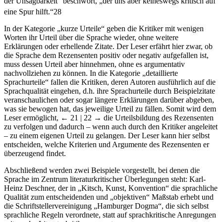
der Unsagbarkeit“ beschwört, „der uns aber keineswegs kritisch auf
eine Spur hilft.“
28
In der Kategorie „kurze Urteile“ geben die Kritiker mit wenigen
Worten ihr Urteil über die Sprache wieder, ohne weitere
Erklärungen oder erhellende Zitate. Der Leser erfährt hier zwar, ob
die Sprache dem Rezensenten positiv oder negativ aufgefallen ist,
muss dessen Urteil aber hinnehmen, ohne es argumentativ
nachvollziehen zu können. In die Kategorie „detaillierte
Sprachurteile“ fallen die Kritiken, deren Autoren ausführlich auf die
Sprachqualität eingehen, d.h. ihre Sprachurteile durch Beispielzitate
veranschaulichen oder sogar längere Erklärungen darüber abgeben,
was sie bewogen hat, das jeweilige Urteil zu fällen. Somit wird dem
Leser ermöglicht,
← 21 | 22 →
die Urteilsbildung des Rezensenten
zu verfolgen und dadurch – wenn auch durch den Kritiker angeleitet
– zu einem eigenen Urteil zu gelangen. Der Leser kann hier selbst
entscheiden, welche Kriterien und Argumente des Rezensenten er
überzeugend findet.
Abschließend werden zwei Beispiele vorgestellt, bei denen die
Sprache im Zentrum literaturkritischer Überlegungen steht: Karl-
Heinz Deschner, der in „Kitsch, Kunst, Konvention“ die sprachliche
Qualität zum entscheidenden und „objektiven“ Maßstab erhebt und
die Schriftstellervereinigung „Hamburger Dogma“, die sich selbst
sprachliche Regeln verordnete, statt auf sprachkritische Anregungen