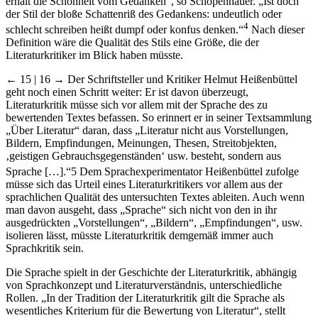
erhält die Schönheit vom Gedanken“, so Schopenhauer. „Ist doch
der Stil der bloße Schattenriß des Gedankens: undeutlich oder
4
schlecht schreiben heißt dumpf oder konfus denken.“
Nach dieser
Definition wäre die Qualität des Stils eine Größe, die der
Literaturkritiker im Blick haben müsste.
← 15 | 16 →
Der Schriftsteller und Kritiker Helmut Heißenbüttel
geht noch einen Schritt weiter: Er ist davon überzeugt,
Literaturkritik müsse sich vor allem mit der Sprache des zu
bewertenden Textes befassen. So erinnert er in seiner Textsammlung
„Über Literatur“ daran, dass „Literatur nicht aus Vorstellungen,
Bildern, Empfindungen, Meinungen, Thesen, Streitobjekten,
‚geistigen Gebrauchsgegenständen‘ usw. besteht, sondern aus
Sprache […].“
5
Dem Sprachexperimentator Heißenbüttel zufolge
müsse sich das Urteil eines Literaturkritikers vor allem aus der
sprachlichen Qualität des untersuchten Textes ableiten. Auch wenn
man davon ausgeht, dass „Sprache“ sich nicht von den in ihr
ausgedrückten „Vorstellungen“, „Bildern“, „Empfindungen“, usw.
isolieren lässt, müsste Literaturkritik demgemäß immer auch
Sprachkritik sein.
Die Sprache spielt in der Geschichte der Literaturkritik, abhängig
von Sprachkonzept und Literaturverständnis, unterschiedliche
Rollen. „In der Tradition der Literaturkritik gilt die Sprache als
wesentliches Kriterium für die Bewertung von Literatur“, stellt