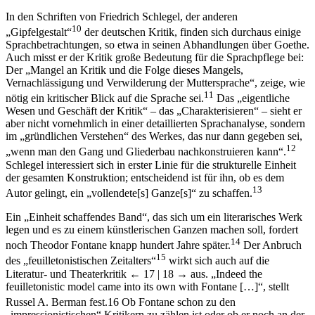
In den Schriften von Friedrich Schlegel, der anderen
10
„Gipfelgestalt“
der deutschen Kritik, finden sich durchaus einige
Sprachbetrachtungen, so etwa in seinen Abhandlungen über Goethe.
Auch misst er der Kritik große Bedeutung für die Sprachpflege bei:
Der „Mangel an Kritik und die Folge dieses Mangels,
Vernachlässigung und Verwilderung der Muttersprache“, zeige, wie
11
nötig ein kritischer Blick auf die Sprache sei.
Das „eigentliche
Wesen und Geschäft der Kritik“ – das „Charakterisieren“ – sieht er
aber nicht vornehmlich in einer detaillierten Sprachanalyse, sondern
im „gründlichen Verstehen“ des Werkes, das nur dann gegeben sei,
12
„wenn man den Gang und Gliederbau nachkonstruieren kann“.
Schlegel interessiert sich in erster Linie für die strukturelle Einheit
der gesamten Konstruktion; entscheidend ist für ihn, ob es dem
13
Autor gelingt, ein „vollendete[s] Ganze[s]“ zu schaffen.
Ein „Einheit schaffendes Band“, das sich um ein literarisches Werk
legen und es zu einem künstlerischen Ganzen machen soll, fordert
14
noch Theodor Fontane knapp hundert Jahre später.
Der Anbruch
15
des „feuilletonistischen Zeitalters“
wirkt sich auch auf die
Literatur- und Theaterkritik
← 17 | 18 →
aus. „Indeed the
feuilletonistic model came into its own with Fontane […]“, stellt
Russel A. Berman fest.
16
Ob Fontane schon zu den
„impressionistischen“ Kritikern zu zählen ist oder ob er noch an der