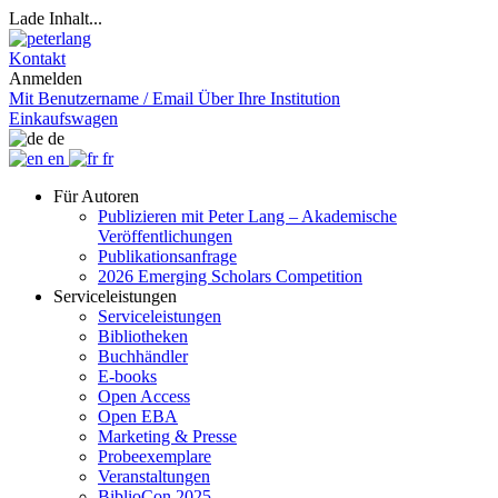
Lade Inhalt...
Kontakt
Anmelden
Mit Benutzername / Email
Über Ihre Institution
Einkaufswagen
de
en
fr
Für Autoren
Publizieren mit Peter Lang – Akademische
Veröffentlichungen
Publikationsanfrage
2026 Emerging Scholars Competition
Serviceleistungen
Serviceleistungen
Bibliotheken
Buchhändler
E-books
Open Access
Open EBA
Marketing & Presse
Probeexemplare
Veranstaltungen
BiblioCon 2025