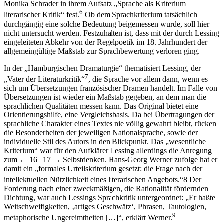
Monika Schrader in ihrem Aufsatz „Sprache als Kriterium
6
literarischer Kritik“ fest.
Ob dem Sprachkriterium tatsächlich
durchgängig eine solche Bedeutung beigemessen wurde, soll hier
nicht untersucht werden. Festzuhalten ist, dass mit der durch Lessing
eingeleiteten Abkehr von der Regelpoetik im 18. Jahrhundert der
allgemeingültige Maßstab zur Sprachbewertung verloren ging.
In der „Hamburgischen Dramaturgie“ thematisiert Lessing, der
7
„Vater der Literaturkritik“
, die Sprache vor allem dann, wenn es
sich um Übersetzungen französischer Dramen handelt. Im Falle von
Übersetzungen ist wieder ein Maßstab gegeben, an dem man die
sprachlichen Qualitäten messen kann. Das Original bietet eine
Orientierungshilfe, eine Vergleichsbasis. Da bei Übertragungen der
sprachliche Charakter eines Textes nie völlig gewahrt bleibt, rücken
die Besonderheiten der jeweiligen Nationalsprache, sowie der
individuelle Stil des Autors in den Blickpunkt. Das „wesentliche
Kriterium“ war für den Aufklärer Lessing allerdings die Anregung
zum
← 16 | 17 →
Selbstdenken. Hans-Georg Werner zufolge hat er
damit ein „formales Urteilskriterium gesetzt: die Frage nach der
intellektuellen Nützlichkeit eines literarischen Angebots.“
8
Der
Forderung nach einer zweckmäßigen, die Rationalität fördernden
Dichtung, war auch Lessings Sprachkritik untergeordnet: „Er haßte
Weitschweifigkeiten, ‚artiges Geschwätz‘, Phrasen, Tautologien,
9
metaphorische Ungereimtheiten […]“, erklärt Werner.