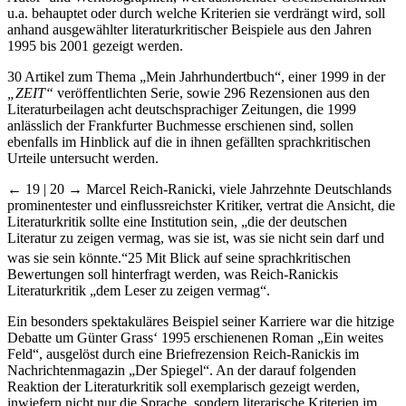
u.a. behauptet oder durch welche Kriterien sie verdrängt wird, soll
anhand ausgewählter literaturkritischer Beispiele aus den Jahren
1995 bis 2001 gezeigt werden.
30 Artikel zum Thema „Mein Jahrhundertbuch“, einer 1999 in der
„ZEIT“
veröffentlichten Serie, sowie 296 Rezensionen aus den
Literaturbeilagen acht deutschsprachiger Zeitungen, die 1999
anlässlich der Frankfurter Buchmesse erschienen sind, sollen
ebenfalls im Hinblick auf die in ihnen gefällten sprachkritischen
Urteile untersucht werden.
← 19 | 20 →
Marcel Reich-Ranicki, viele Jahrzehnte Deutschlands
prominentester und einflussreichster Kritiker, vertrat die Ansicht, die
Literaturkritik sollte eine Institution sein, „die der deutschen
Literatur zu zeigen vermag, was sie ist, was sie nicht sein darf und
was sie sein könnte.“
25
Mit Blick auf seine sprachkritischen
Bewertungen soll hinterfragt werden, was Reich-Ranickis
Literaturkritik „dem Leser zu zeigen vermag“.
Ein besonders spektakuläres Beispiel seiner Karriere war die hitzige
Debatte um Günter Grass‘ 1995 erschienenen Roman „Ein weites
Feld“, ausgelöst durch eine Briefrezension Reich-Ranickis im
Nachrichtenmagazin „Der Spiegel“. An der darauf folgenden
Reaktion der Literaturkritik soll exemplarisch gezeigt werden,
inwiefern nicht nur die Sprache, sondern literarische Kriterien im