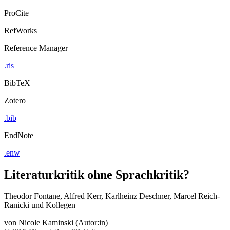
ProCite
RefWorks
Reference Manager
.ris
BibTeX
Zotero
.bib
EndNote
.enw
Literaturkritik ohne Sprachkritik?
Theodor Fontane, Alfred Kerr, Karlheinz Deschner, Marcel Reich-
Ranicki und Kollegen
von
Nicole Kaminski (Autor:in)