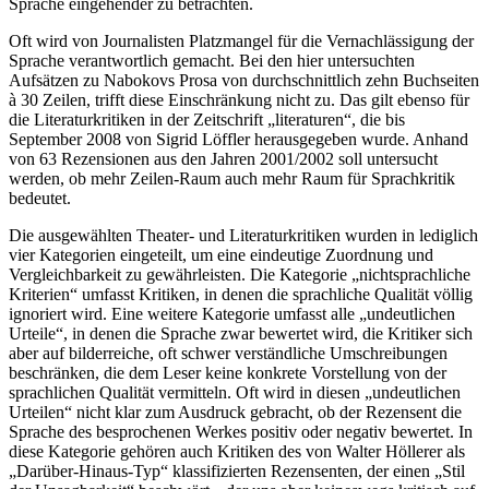
Sprache eingehender zu betrachten.
Oft wird von Journalisten Platzmangel für die Vernachlässigung der
Sprache verantwortlich gemacht. Bei den hier untersuchten
Aufsätzen zu Nabokovs Prosa von durchschnittlich zehn Buchseiten
à 30 Zeilen, trifft diese Einschränkung nicht zu. Das gilt ebenso für
die Literaturkritiken in der Zeitschrift „literaturen“, die bis
September 2008 von Sigrid Löffler herausgegeben wurde. Anhand
von 63 Rezensionen aus den Jahren 2001/2002 soll untersucht
werden, ob mehr Zeilen-Raum auch mehr Raum für Sprachkritik
bedeutet.
Die ausgewählten Theater- und Literaturkritiken wurden in lediglich
vier Kategorien eingeteilt, um eine eindeutige Zuordnung und
Vergleichbarkeit zu gewährleisten. Die Kategorie „nichtsprachliche
Kriterien“ umfasst Kritiken, in denen die sprachliche Qualität völlig
ignoriert wird. Eine weitere Kategorie umfasst alle „undeutlichen
Urteile“, in denen die Sprache zwar bewertet wird, die Kritiker sich
aber auf bilderreiche, oft schwer verständliche Umschreibungen
beschränken, die dem Leser keine konkrete Vorstellung von der
sprachlichen Qualität vermitteln. Oft wird in diesen „undeutlichen
Urteilen“ nicht klar zum Ausdruck gebracht, ob der Rezensent die
Sprache des besprochenen Werkes positiv oder negativ bewertet. In
diese Kategorie gehören auch Kritiken des von Walter Höllerer als
„Darüber-Hinaus-Typ“ klassifizierten Rezensenten, der einen „Stil