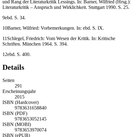
und Rang der Literaturkritik Lessings. In: Barner, Wilfried (Hrsg.):
Literaturkritik – Anspruch und Wirklichkeit. Stuttgart 1990. S. 25.
9
ebd. S. 34.
10
Barner, Wilfried: Vorbemerkungen. In: ebd. S. IX.
11
Schlegel, Friedrich: Vom Wesen der Kritik. In: Kritische
Schriften. München 1964. S. 394.
12
ebd. S. 400.
Details
Seiten
291
Erscheinungsjahr
2015
ISBN (Hardcover)
9783631658840
ISBN (PDF)
9783653052145
ISBN (MOBI)
9783653970074
ISBN (ePUB)