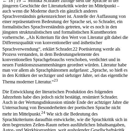
← 18 | 19 →
Monika Schrader zufolge steht die Sprache in der
jüngeren Geschichte der Literaturkritik wieder im Mittelpunkt –
auch wenn die Moderne durch ein gänzlich anderes
Sprachverständnis gekennzeichnet ist. Anstelle der Auffassung von
einer repräsentativen Bedeutung der Sprache sei, so Schrader, ein
formalistisches Sprachverständnis getreten, wie es noch in den
jüngsten strukturalistischen und formalistischen Kunsttheorien
vorherrsche. „Als Kriterium für den Wert von Literatur gilt dabei die
Differenzqualität von konventioneller und ästhetischer
Sprachverwendung“, erklärt Schrader.
22
Poetisierung werde als
Prozess verstanden, in dem Bedeutungselemente des
konventionellen Sprachgebrauchs verschoben, verdichtet und in
neuen Funktionszusammenhängen geordnet würden. Literatur habe
man vor allem als Sprachphänomen aufgefasst: „Sprache, so hieß es
in den Kritiken der sechziger und siebziger Jahre, sei das eigentliche
23
Thema moderner Literatur.“
Die Entwicklung der literarischen Produktion des folgenden
Jahrzehnts habe dies jedoch nicht bestätigt, resümiert Schrader.
Auch in der Wertungsdiskussion stünde Ende der achtziger Jahre die
Untersuchung von Besonderheiten der poetischen Sprache nicht
24
mehr im Mittelpunkt.
Wie sich die Bedeutung des
Sprachkriteriums daraufhin entwickelte, wie die Sprachkritik sich in
dem begrenzten Zeilen-Raum neben ausführlichen Inhaltsangaben,
Autor- und Werkbiographien, weit ausholender Gesellschaftskritik