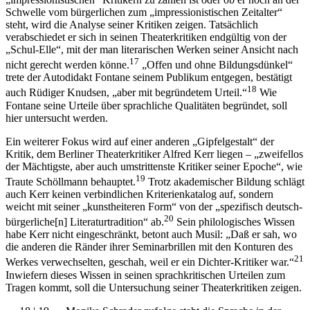
Schwelle vom bürgerlichen zum „impressionistischen Zeitalter“
steht, wird die Analyse seiner Kritiken zeigen. Tatsächlich
verabschiedet er sich in seinen Theaterkritiken endgültig von der
„Schul-Elle“, mit der man literarischen Werken seiner Ansicht nach
17
nicht gerecht werden könne.
„Offen und ohne Bildungsdünkel“
trete der Autodidakt Fontane seinem Publikum entgegen, bestätigt
18
auch Rüdiger Knudsen, „aber mit begründetem Urteil.“
Wie
Fontane seine Urteile über sprachliche Qualitäten begründet, soll
hier untersucht werden.
Ein weiterer Fokus wird auf einer anderen „Gipfelgestalt“ der
Kritik, dem Berliner Theaterkritiker Alfred Kerr liegen – „zweifellos
der Mächtigste, aber auch umstrittenste Kritiker seiner Epoche“, wie
19
Traute Schöllmann behauptet.
Trotz akademischer Bildung schlägt
auch Kerr keinen verbindlichen Kriterienkatalog auf, sondern
weicht mit seiner „kunstheiteren Form“ von der „spezifisch deutsch-
20
bürgerliche[n] Literaturtradition“ ab.
Sein philologisches Wissen
habe Kerr nicht eingeschränkt, betont auch Musil: „Daß er sah, wo
die anderen die Ränder ihrer Seminarbrillen mit den Konturen des
21
Werkes verwechselten, geschah, weil er ein Dichter-Kritiker war.“
Inwiefern dieses Wissen in seinen sprachkritischen Urteilen zum
Tragen kommt, soll die Untersuchung seiner Theaterkritiken zeigen.