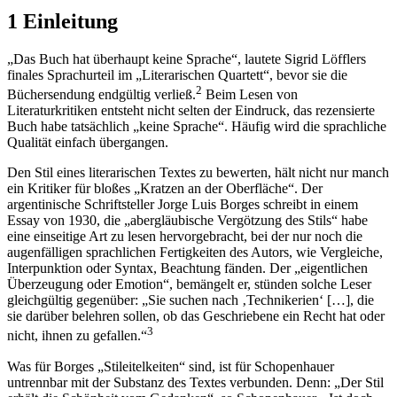
1 Einleitung
„Das Buch hat überhaupt keine Sprache“, lautete Sigrid Löfflers
finales Sprachurteil im „Literarischen Quartett“, bevor sie die
2
Büchersendung endgültig verließ.
Beim Lesen von
Literaturkritiken entsteht nicht selten der Eindruck, das rezensierte
Buch habe tatsächlich „keine Sprache“. Häufig wird die sprachliche
Qualität einfach übergangen.
Den Stil eines literarischen Textes zu bewerten, hält nicht nur manch
ein Kritiker für bloßes „Kratzen an der Oberfläche“. Der
argentinische Schriftsteller Jorge Luis Borges schreibt in einem
Essay von 1930, die „abergläubische Vergötzung des Stils“ habe
eine einseitige Art zu lesen hervorgebracht, bei der nur noch die
augenfälligen sprachlichen Fertigkeiten des Autors, wie Vergleiche,
Interpunktion oder Syntax, Beachtung fänden. Der „eigentlichen
Überzeugung oder Emotion“, bemängelt er, stünden solche Leser
gleichgültig gegenüber: „Sie suchen nach ‚Technikerien‘ […], die
sie darüber belehren sollen, ob das Geschriebene ein Recht hat oder
3
nicht, ihnen zu gefallen.“
Was für Borges „Stileitelkeiten“ sind, ist für Schopenhauer
untrennbar mit der Substanz des Textes verbunden. Denn: „Der Stil