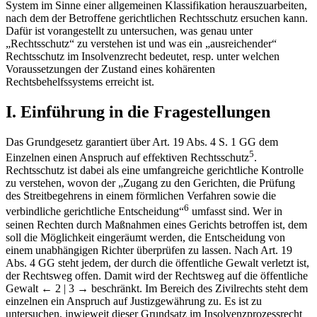
System im Sinne einer allgemeinen Klassifikation herauszuarbeiten,
nach dem der Betroffene gerichtlichen Rechtsschutz ersuchen kann.
Dafür ist vorangestellt zu untersuchen, was genau unter
„Rechtsschutz“ zu verstehen ist und was ein „ausreichender“
Rechtsschutz im Insolvenzrecht bedeutet, resp. unter welchen
Voraussetzungen der Zustand eines kohärenten
Rechtsbehelfssystems erreicht ist.
I. Einführung in die Fragestellungen
Das Grundgesetz garantiert über Art. 19 Abs. 4 S. 1 GG dem
5
Einzelnen einen Anspruch auf effektiven Rechtsschutz
.
Rechtsschutz ist dabei als eine umfangreiche gerichtliche Kontrolle
zu verstehen, wovon der „Zugang zu den Gerichten, die Prüfung
des Streitbegehrens in einem förmlichen Verfahren sowie die
6
verbindliche gerichtliche Entscheidung“
umfasst sind. Wer in
seinen Rechten durch Maßnahmen eines Gerichts betroffen ist, dem
soll die Möglichkeit eingeräumt werden, die Entscheidung von
einem unabhängigen Richter überprüfen zu lassen. Nach Art. 19
Abs. 4 GG steht jedem, der durch die öffentliche Gewalt verletzt ist,
der Rechtsweg offen. Damit wird der Rechtsweg auf die öffentliche
Gewalt
← 2 | 3 →
beschränkt. Im Bereich des Zivilrechts steht dem
einzelnen ein Anspruch auf Justizgewährung zu. Es ist zu
untersuchen, inwieweit dieser Grundsatz im Insolvenzprozessrecht