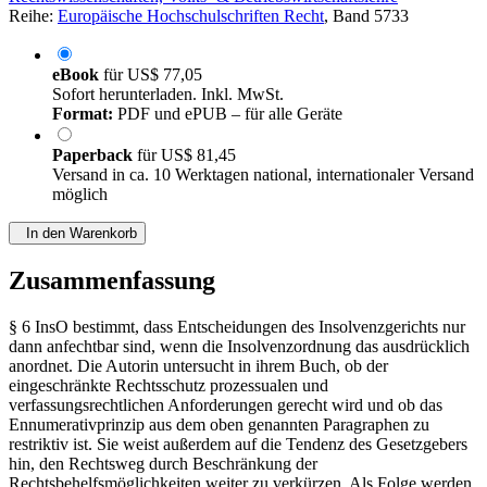
Reihe:
Europäische Hochschulschriften Recht
, Band 5733
eBook
für
US$ 77,05
Sofort herunterladen. Inkl. MwSt.
Format:
PDF und ePUB – für alle Geräte
Paperback
für
US$ 81,45
Versand in ca. 10 Werktagen national, internationaler Versand
möglich
In den Warenkorb
Zusammenfassung
§ 6 InsO bestimmt, dass Entscheidungen des Insolvenzgerichts nur
dann anfechtbar sind, wenn die Insolvenzordnung das ausdrücklich
anordnet. Die Autorin untersucht in ihrem Buch, ob der
eingeschränkte Rechtsschutz prozessualen und
verfassungsrechtlichen Anforderungen gerecht wird und ob das
Ennumerativprinzip aus dem oben genannten Paragraphen zu
restriktiv ist. Sie weist außerdem auf die Tendenz des Gesetzgebers
hin, den Rechtsweg durch Beschränkung der
Rechtsbehelfsmöglichkeiten weiter zu verkürzen. Als Folge werden