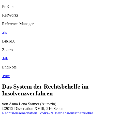
ProCite
RefWorks
Reference Manager
.ris
BibTeX
Zotero
.bib
EndNote
.enw
Das System der Rechtsbehelfe im
Insolvenzverfahren
von
Anna Lena Stamer (Autor:in)
©2015
Dissertation
XVIII, 216 Seiten
Rechtswissenschaften, Volks- & Betriebswirtschaftslehre