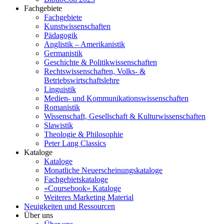
Fachgebiete
Fachgebiete
Kunstwissenschaften
Pädagogik
Anglistik – Amerikanistik
Germanistik
Geschichte & Politikwissenschaften
Rechtswissenschaften, Volks- &
Betriebswirtschaftslehre
Linguistik
Medien- und Kommunikationswissenschaften
Romanistik
Wissenschaft, Gesellschaft & Kulturwissenschaften
Slawistik
Theologie & Philosophie
Peter Lang Classics
Kataloge
Kataloge
Monatliche Neuerscheinungskataloge
Fachgebietskataloge
«Coursebook» Kataloge
Weiteres Marketing Material
Neuigkeiten und Ressourcen
Über uns