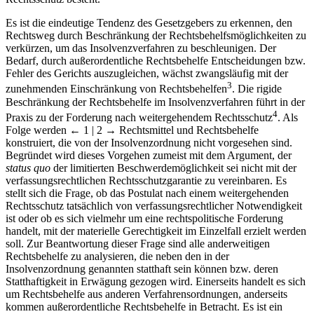
Es ist die eindeutige Tendenz des Gesetzgebers zu erkennen, den
Rechtsweg durch Beschränkung der Rechtsbehelfsmöglichkeiten zu
verkürzen, um das Insolvenzverfahren zu beschleunigen. Der
Bedarf, durch außerordentliche Rechtsbehelfe Entscheidungen bzw.
Fehler des Gerichts auszugleichen, wächst zwangsläufig mit der
3
zunehmenden Einschränkung von Rechtsbehelfen
. Die rigide
Beschränkung der Rechtsbehelfe im Insolvenzverfahren führt in der
4
Praxis zu der Forderung nach weitergehendem Rechtsschutz
. Als
Folge werden
← 1 | 2 →
Rechtsmittel und Rechtsbehelfe
konstruiert, die von der Insolvenzordnung nicht vorgesehen sind.
Begründet wird dieses Vorgehen zumeist mit dem Argument, der
status quo
der limitierten Beschwerdemöglichkeit sei nicht mit der
verfassungsrechtlichen Rechtsschutzgarantie zu vereinbaren. Es
stellt sich die Frage, ob das Postulat nach einem weitergehenden
Rechtsschutz tatsächlich von verfassungsrechtlicher Notwendigkeit
ist oder ob es sich vielmehr um eine rechtspolitische Forderung
handelt, mit der materielle Gerechtigkeit im Einzelfall erzielt werden
soll. Zur Beantwortung dieser Frage sind alle anderweitigen
Rechtsbehelfe zu analysieren, die neben den in der
Insolvenzordnung genannten statthaft sein können bzw. deren
Statthaftigkeit in Erwägung gezogen wird. Einerseits handelt es sich
um Rechtsbehelfe aus anderen Verfahrensordnungen, anderseits
kommen außerordentliche Rechtsbehelfe in Betracht. Es ist ein