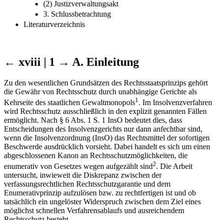
(2) Justizverwaltungsakt
3. Schlussbetrachtung
Literaturverzeichnis
← xviii | 1 →
A. Einleitung
Zu den wesentlichen Grundsätzen des Rechtsstaatsprinzips gehört
die Gewähr von Rechtsschutz durch unabhängige Gerichte als
1
Kehrseite des staatlichen Gewaltmonopols
. Im Insolvenzverfahren
wird Rechtsschutz ausschließlich in den explizit genannten Fällen
ermöglicht. Nach § 6 Abs. 1 S. 1 InsO bedeutet dies, dass
Entscheidungen des Insolvenzgerichts nur dann anfechtbar sind,
wenn die Insolvenzordnung (InsO) das Rechtsmittel der sofortigen
Beschwerde ausdrücklich vorsieht. Dabei handelt es sich um einen
abgeschlossenen Kanon an Rechtsschutzmöglichkeiten, die
2
enumerativ von Gesetzes wegen aufgezählt sind
. Die Arbeit
untersucht, inwieweit die Diskrepanz zwischen der
verfassungsrechtlichen Rechtsschutzgarantie und dem
Enumerativprinzip aufzulösen bzw. zu rechtfertigen ist und ob
tatsächlich ein ungelöster Widerspruch zwischen dem Ziel eines
möglichst schnellen Verfahrensablaufs und ausreichendem
Rechtsschutz besteht.