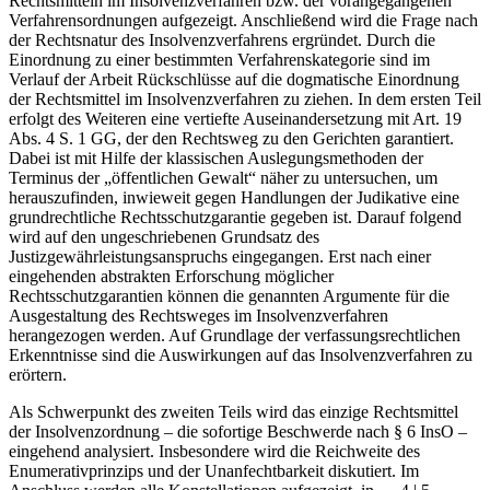
Rechtsmitteln im Insolvenzverfahren bzw. der vorangegangenen
Verfahrensordnungen aufgezeigt. Anschließend wird die Frage nach
der Rechtsnatur des Insolvenzverfahrens ergründet. Durch die
Einordnung zu einer bestimmten Verfahrenskategorie sind im
Verlauf der Arbeit Rückschlüsse auf die dogmatische Einordnung
der Rechtsmittel im Insolvenzverfahren zu ziehen. In dem ersten Teil
erfolgt des Weiteren eine vertiefte Auseinandersetzung mit Art. 19
Abs. 4 S. 1 GG, der den Rechtsweg zu den Gerichten garantiert.
Dabei ist mit Hilfe der klassischen Auslegungsmethoden der
Terminus der „öffentlichen Gewalt“ näher zu untersuchen, um
herauszufinden, inwieweit gegen Handlungen der Judikative eine
grundrechtliche Rechtsschutzgarantie gegeben ist. Darauf folgend
wird auf den ungeschriebenen Grundsatz des
Justizgewährleistungsanspruchs eingegangen. Erst nach einer
eingehenden abstrakten Erforschung möglicher
Rechtsschutzgarantien können die genannten Argumente für die
Ausgestaltung des Rechtsweges im Insolvenzverfahren
herangezogen werden. Auf Grundlage der verfassungsrechtlichen
Erkenntnisse sind die Auswirkungen auf das Insolvenzverfahren zu
erörtern.
Als Schwerpunkt des zweiten Teils wird das einzige Rechtsmittel
der Insolvenzordnung – die sofortige Beschwerde nach § 6 InsO –
eingehend analysiert. Insbesondere wird die Reichweite des
Enumerativprinzips und der Unanfechtbarkeit diskutiert. Im