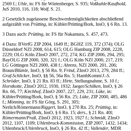
2569 f.;
Uhle
, in: FS für Würtenberger, S. 935;
Voßkuhle
/
Kaufhold
,
JuS 2010, 116, 118;
Wolf
, S. 21.
2
Gesetzlich zugelassene Beschwerdemöglichkeiten abschließend
aufgezählt von
Prütting
, in: Kübler/Prütting/Bork, InsO, § 6 Rn. 13.
3
Dazu auch:
Prütting
, in: FS für Nakamura, S. 457, 473.
4
Dazu: BVerfG ZIP 2004, 1649 ff.; BGHZ 119, 372 (374); OLG
Düsseldorf NZI 2008, 614, 615; OLG Hamburg ZIP 2008, 2228,
2229; OLG Köln ZInsO 2007, 272, 274; KG ZIP 2006, 294, 295;
BayOLG ZIP 2000, 320, 321 f.; OLG Köln NZI 2000, 217, 219;
LG Göttingen NZI 2000, 438 f.;
Ahrens
, NZI 2000, 201, 206;
Braun/
Blümle
, InsO, § 56 Rn. 9;
Frind
, ZInsO 2013, 279, 284 ff.;
Graf-Schlicker
, InsO, §§ 56, 56a Rn. 5; HambKomm/
J.-S.
Schröder
, InsO, § 21 Rn. 83 ff.;
Hirte
, Stellungnahme, S. 10 f.;
Horstkotte
, ZInsO 2012, 1930, 1932; Jaeger/
Schilken
, InsO, § 26
Rn. 66, 77;
Kirchhof
, ZInsO 2007, 227, 229, 231;
Lüke
, in:
Kübler/Prütting/Bork, InsO, § 56 Rn. 25;
Lüke
, ZIP 2000, 485, 486
f.;
Mönning
, in: FS für Görg, S. 291, 305;
Nerlich/Römermann/
Riggert
, InsO, § 270 Rn. 25;
Prütting
, in:
Kübler/Prütting/Bork, InsO, § 6 Rn. 15;
ders
., § 21 Rn. 40l;
Römermann
/
Praß
, ZInsO 2012, 1923, 1927 f.;
Schmidt
, ZInsO
2012, 1107, 1109;
Uhlenbruck-Kommission
, ZIP 2007, 1432, 1434;
Uhlenbruck/
Uhlenbruck
, InsO, § 26 Rn. 42 ff.;
Vallender
, MDR