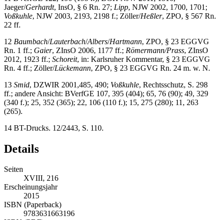
Jaeger/
Gerhardt
, InsO, § 6 Rn. 27;
Lipp
, NJW 2002, 1700, 1701;
Voßkuhle
, NJW 2003, 2193, 2198 f.; Zöller/
Heßler
, ZPO, § 567 Rn.
22 ff.
12
Baumbach
/
Lauterbach
/
Albers
/
Hartmann
, ZPO, § 23 EGGVG
Rn. 1 ff.;
Gaier
, ZInsO 2006, 1177 ff.;
Römermann/Prass
, ZInsO
2012, 1923 ff.;
Schoreit
, in: Karlsruher Kommentar, § 23 EGGVG
Rn. 4 ff.; Zöller/
Lückemann
, ZPO, § 23 EGGVG Rn. 24 m. w. N.
13
Smid
, DZWIR 2001,485, 490;
Voßkuhle
, Rechtsschutz, S. 298
ff.; andere Ansicht: BVerfGE 107, 395 (404); 65, 76 (90); 49, 329
(340 f.); 25, 352 (365); 22, 106 (110 f.); 15, 275 (280); 11, 263
(265).
14
BT-Drucks. 12/2443, S. 110.
Details
Seiten
XVIII, 216
Erscheinungsjahr
2015
ISBN (Paperback)
9783631663196