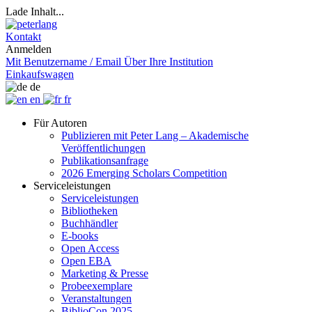
Lade Inhalt...
Kontakt
Anmelden
Mit Benutzername / Email
Über Ihre Institution
Einkaufswagen
de
en
fr
Für Autoren
Publizieren mit Peter Lang – Akademische
Veröffentlichungen
Publikationsanfrage
2026 Emerging Scholars Competition
Serviceleistungen
Serviceleistungen
Bibliotheken
Buchhändler
E-books
Open Access
Open EBA
Marketing & Presse
Probeexemplare
Veranstaltungen
BiblioCon 2025