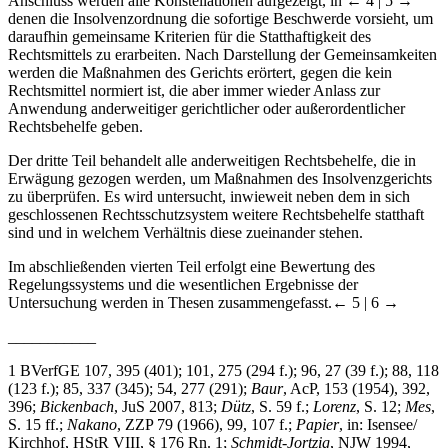
Anschluss werden alle Konstellationen aufgezeigt, in
← 4 | 5 →
denen die Insolvenzordnung die sofortige Beschwerde vorsieht, um
daraufhin gemeinsame Kriterien für die Statthaftigkeit des
Rechtsmittels zu erarbeiten. Nach Darstellung der Gemeinsamkeiten
werden die Maßnahmen des Gerichts erörtert, gegen die kein
Rechtsmittel normiert ist, die aber immer wieder Anlass zur
Anwendung anderweitiger gerichtlicher oder außerordentlicher
Rechtsbehelfe geben.
Der dritte Teil behandelt alle anderweitigen Rechtsbehelfe, die in
Erwägung gezogen werden, um Maßnahmen des Insolvenzgerichts
zu überprüfen. Es wird untersucht, inwieweit neben dem in sich
geschlossenen Rechtsschutzsystem weitere Rechtsbehelfe statthaft
sind und in welchem Verhältnis diese zueinander stehen.
Im abschließenden vierten Teil erfolgt eine Bewertung des
Regelungssystems und die wesentlichen Ergebnisse der
Untersuchung werden in Thesen zusammengefasst.
← 5 | 6 →
___________
1
BVerfGE 107, 395 (401); 101, 275 (294 f.); 96, 27 (39 f.); 88, 118
(123 f.); 85, 337 (345); 54, 277 (291);
Baur
, AcP, 153 (1954), 392,
396;
Bickenbach
, JuS 2007, 813;
Dütz
, S. 59 f.;
Lorenz
, S. 12;
Mes
,
S. 15 ff.;
Nakano
, ZZP 79 (1966), 99, 107 f.;
Papier
, in: Isensee/
Kirchhof, HStR VIII, § 176 Rn. 1;
Schmidt-Jortzig
, NJW 1994,