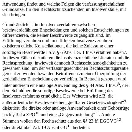
Anwendung findet und welche Folgen die verfassungsrechtlichen
Grundsätze, für den Rechtsschutzsuchenden im Insolvenzfalle, mit
sich bringen.
Grundsätzlich ist im Insolvenzverfahren zwischen
beschwerdefähigen Entscheidungen und solchen Entscheidungen zu
differenzieren, die keiner Beschwerde zugänglich sind. Im
Eröffnungsverfahren und im eröffneten Insolvenzverfahren
existieren etliche Konstellationen, die keine Zulassung einer
sofortigen Beschwerde i.S.v. § 6 Abs. 1 S. 1 InsO erfahren haben
7
.
In diesen Fällen diskutieren die insolvenzrechtliche Literatur und die
Rechtsprechung, inwieweit dennoch Rechtsschutzmöglichkeiten zu
gewähren sind, um der verfassungsrechtlichen Rechtsschutzgarantie
gerecht zu werden bzw. den Betroffenen zu einer Überprüfung der
gerichtlichen Entscheidung zu verhelfen. In Betracht gezogen wird
8
unter anderem eine analoge Anwendung des § 34 Abs. 1 InsO
, der
dem Schuldner die sofortige Beschwerde bei Eröffnung des
Insolvenzverfahrens ermöglicht. Des Weiteren wird z.B. die
9
außerordentliche Beschwerde bei „greifbarer Gesetzeswidrigkeit“
diskutiert, die direkte oder analoge Anwendbarkeit einer Gehörsrüge
10
11
nach § 321a ZPO
und eine „Gegenvorstellung“
. Andere
12
Stimmen wollen den Rechtsschutz aus den §§ 23 ff. EGGVG
13
oder direkt über Art. 19 Abs. 4 GG
herleiten.