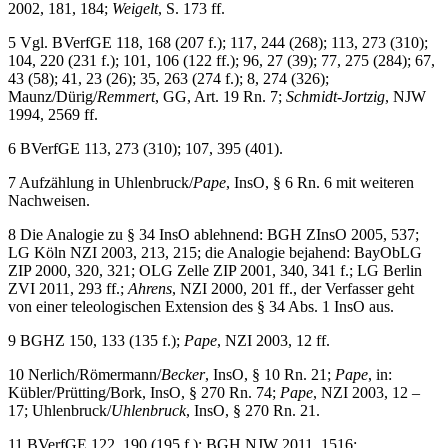
2002, 181, 184;
Weigelt
, S. 173 ff.
5
Vgl. BVerfGE 118, 168 (207 f.); 117, 244 (268); 113, 273 (310);
104, 220 (231 f.); 101, 106 (122 ff.); 96, 27 (39); 77, 275 (284); 67,
43 (58); 41, 23 (26); 35, 263 (274 f.); 8, 274 (326);
Maunz/Dürig/
Remmert
, GG, Art. 19 Rn. 7;
Schmidt-Jortzig
, NJW
1994, 2569 ff.
6
BVerfGE 113, 273 (310); 107, 395 (401).
7
Aufzählung in Uhlenbruck/
Pape
, InsO, § 6 Rn. 6 mit weiteren
Nachweisen.
8
Die Analogie zu § 34 InsO ablehnend: BGH ZInsO 2005, 537;
LG Köln NZI 2003, 213, 215; die Analogie bejahend: BayObLG
ZIP 2000, 320, 321; OLG Zelle ZIP 2001, 340, 341 f.; LG Berlin
ZVI 2011, 293 ff.;
Ahrens
, NZI 2000, 201 ff., der Verfasser geht
von einer teleologischen Extension des § 34 Abs. 1 InsO aus.
9
BGHZ 150, 133 (135 f.);
Pape
, NZI 2003, 12 ff.
10
Nerlich/Römermann/
Becker
, InsO, § 10 Rn. 21;
Pape
, in:
Kübler/Prütting/Bork, InsO, § 270 Rn. 74;
Pape
, NZI 2003, 12 –
17; Uhlenbruck/
Uhlenbruck
, InsO, § 270 Rn. 21.
11
BVerfGE 122, 190 (195 f.); BGH NJW 2011, 1516;