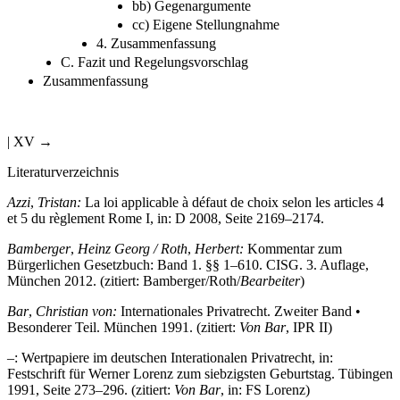
cc) Eigene Stellungnahme
4. Zusammenfassung
C. Fazit und Regelungsvorschlag
Zusammenfassung
| XV →
Literaturverzeichnis
Azzi
,
Tristan:
La loi applicable à défaut de choix selon les articles 4
et 5 du règlement Rome I, in: D 2008, Seite 2169–2174.
Bamberger
,
Heinz Georg /
Roth
,
Herbert:
Kommentar zum
Bürgerlichen Gesetzbuch: Band 1. §§ 1–610. CISG. 3. Auflage,
München 2012. (zitiert: Bamberger/Roth/
Bearbeiter
)
Bar
,
Christian von:
Internationales Privatrecht. Zweiter Band •
Besonderer Teil. München 1991. (zitiert:
Von Bar
, IPR II)
–: Wertpapiere im deutschen Interationalen Privatrecht, in:
Festschrift für Werner Lorenz zum siebzigsten Geburtstag. Tübingen
1991, Seite 273–296. (zitiert:
Von Bar
, in: FS Lorenz)