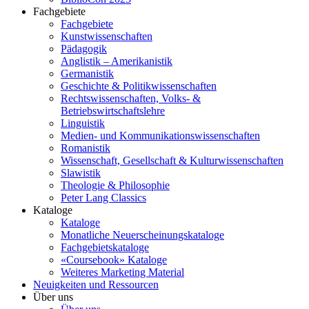
Fachgebiete
Fachgebiete
Kunstwissenschaften
Pädagogik
Anglistik – Amerikanistik
Germanistik
Geschichte & Politikwissenschaften
Rechtswissenschaften, Volks- &
Betriebswirtschaftslehre
Linguistik
Medien- und Kommunikationswissenschaften
Romanistik
Wissenschaft, Gesellschaft & Kulturwissenschaften
Slawistik
Theologie & Philosophie
Peter Lang Classics
Kataloge
Kataloge
Monatliche Neuerscheinungskataloge
Fachgebietskataloge
«Coursebook» Kataloge
Weiteres Marketing Material
Neuigkeiten und Ressourcen
Über uns