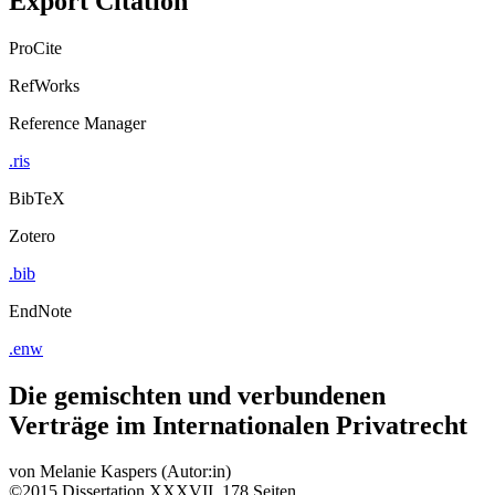
ProCite
RefWorks
Reference Manager
.ris
BibTeX
Zotero
.bib
EndNote
.enw
Die gemischten und verbundenen
Verträge im Internationalen Privatrecht
von
Melanie Kaspers (Autor:in)
©2015
Dissertation
XXXVII, 178 Seiten
Rechtswissenschaften, Volks- & Betriebswirtschaftslehre