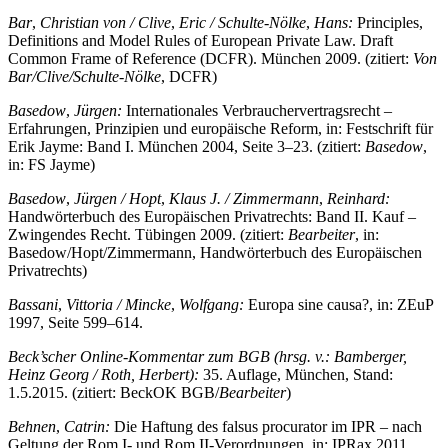
Bar
,
Christian von /
Clive
,
Eric /
Schulte-Nölke
,
Hans:
Principles,
Definitions and Model Rules of European Private Law. Draft
Common Frame of Reference (DCFR). München 2009. (zitiert:
Von
Bar/Clive/Schulte-Nölke
, DCFR)
Basedow
,
Jürgen:
Internationales Verbrauchervertragsrecht –
Erfahrungen, Prinzipien und europäische Reform, in: Festschrift für
Erik Jayme: Band I. München 2004, Seite 3–23. (zitiert:
Basedow
,
in: FS Jayme)
Basedow
,
Jürgen /
Hopt
,
Klaus J. /
Zimmermann
,
Reinhard:
Handwörterbuch des Europäischen Privatrechts: Band II. Kauf –
Zwingendes Recht. Tübingen 2009. (zitiert:
Bearbeiter
, in:
Basedow/Hopt/Zimmermann, Handwörterbuch des Europäischen
Privatrechts)
Bassani
,
Vittoria /
Mincke
,
Wolfgang:
Europa sine causa?, in: ZEuP
1997, Seite 599–614.
Beck’scher Online-Kommentar zum BGB
(hrsg. v.: Bamberger,
Heinz Georg / Roth, Herbert):
35. Auflage, München, Stand:
1.5.2015. (zitiert: BeckOK BGB/
Bearbeiter
)
Behnen
,
Catrin:
Die Haftung des falsus procurator im IPR – nach
Geltung der Rom I- und Rom II-Verordnungen, in: IPRax 2011,
Seite 221–229.