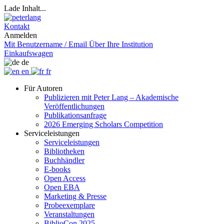
Lade Inhalt...
Kontakt
Anmelden
Mit Benutzername / Email
Über Ihre Institution
Einkaufswagen
de
en
fr
Für Autoren
Publizieren mit Peter Lang – Akademische
Veröffentlichungen
Publikationsanfrage
2026 Emerging Scholars Competition
Serviceleistungen
Serviceleistungen
Bibliotheken
Buchhändler
E-books
Open Access
Open EBA
Marketing & Presse
Probeexemplare
Veranstaltungen
BiblioCon 2025