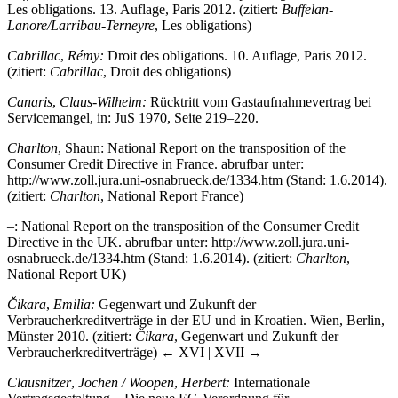
Lanore/Larribau-Terneyre
, Les obligations)
Cabrillac
,
Rémy:
Droit des obligations. 10. Auflage, Paris 2012.
(zitiert:
Cabrillac
, Droit des obligations)
Canaris
,
Claus-Wilhelm:
Rücktritt vom Gastaufnahmevertrag bei
Servicemangel, in: JuS 1970, Seite 219–220.
Charlton
, Shaun: National Report on the transposition of the
Consumer Credit Directive in France. abrufbar unter:
http://www.zoll.jura.uni-osnabrueck.de/1334.htm
(Stand: 1.6.2014).
(zitiert:
Charlton
, National Report France)
–: National Report on the transposition of the Consumer Credit
Directive in the UK. abrufbar unter:
http://www.zoll.jura.uni-
osnabrueck.de/1334.htm
(Stand: 1.6.2014). (zitiert:
Charlton
,
National Report UK)
Č
ikara
,
Emilia:
Gegenwart und Zukunft der
Verbraucherkreditverträge in der EU und in Kroatien. Wien, Berlin,
Münster 2010. (zitiert:
Č
ikara
, Gegenwart und Zukunft der
Verbraucherkreditverträge)
← XVI | XVII →
Clausnitzer
,
Jochen /
Woopen
,
Herbert:
Internationale
Vertragsgestaltung – Die neue EG-Verordnung für