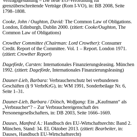
grenzüberschreitende Verträge (Rom I-VO), in: BB 2008, Seite
1798–1808.
Cooke
,
John /
Oughton
,
David:
The Common Law of Obligations.
London, Edinburgh, Dublin 2000. (zitiert:
Cooke/Oughton
, The
Common Law of Obligations)
Crowther Committee
(Chairman: Lord Crowther):
Consumer
Credit. Report of the Committee. Vol. 1 – Report. London 1971.
(zitiert:
Crowther Report
)
Dageförde
,
Carsten:
Internationales Finanzierungsleasing. München
1992. (zitiert:
Dageförde
, Internationales Finanzierungsleasing)
Dauner-Lieb
,
Barbara:
Verbraucherschutz bei verbundenen
Geschäften (§ 9 VerbrKrG), in: WM 1991, Sonderbeilage Nr. 6,
Seite 1–31.
Dauner-Lieb
,
Barbara /
Dötsch
,
Wolfgang:
Ein „Kaufmann“ als
„Verbraucher“? – Zur Verbrauchereigenschaft des
Personengesellschafters, in: DB 2003, Seite 1666–1669.
Dauses
,
Manfred A.:
Handbuch des EU-Wirtschaftsrechts: Band 2.
München, Stand: 34. EL Oktober 2013. (zitiert:
Bearbeiter
, in:
Dauses, Handbuch EU-Wirtschaftsrecht)