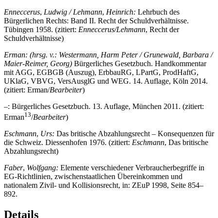
Enneccerus
,
Ludwig /
Lehmann
,
Heinrich:
Lehrbuch des
Bürgerlichen Rechts: Band II. Recht der Schuldverhältnisse.
Tübingen 1958. (zitiert:
Enneccerus/Lehmann
, Recht der
Schuldverhältnisse)
Erman:
(hrsg. v.: Westermann, Harm Peter / Grunewald, Barbara /
Maier-Reimer, Georg)
Bürgerliches Gesetzbuch. Handkommentar
mit AGG, EGBGB (Auszug), ErbbauRG, LPartG, ProdHaftG,
UKlaG, VBVG, VersAusglG und WEG. 14. Auflage, Köln 2014.
(zitiert: Erman/
Bearbeiter
)
–: Bürgerliches Gesetzbuch. 13. Auflage, München 2011. (zitiert:
13
Erman
/
Bearbeiter
)
Eschmann
,
Urs:
Das britische Abzahlungsrecht – Konsequenzen für
die Schweiz. Diessenhofen 1976. (zitiert:
Eschmann
, Das britische
Abzahlungsrecht)
Faber
,
Wolfgang:
Elemente verschiedener Verbraucherbegriffe in
EG-Richtlinien, zwischenstaatlichen Übereinkommen und
nationalem Zivil- und Kollisionsrecht, in: ZEuP 1998, Seite 854–
892.
Details