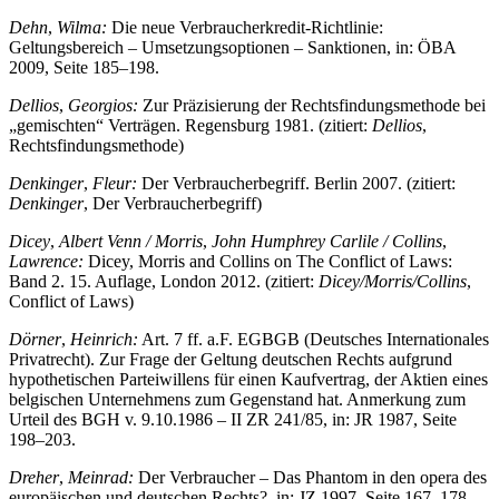
Dehn
,
Wilma:
Die neue Verbraucherkredit-Richtlinie:
Geltungsbereich – Umsetzungsoptionen – Sanktionen, in: ÖBA
2009, Seite 185–198.
Dellios
,
Georgios:
Zur Präzisierung der Rechtsfindungsmethode bei
„gemischten“ Verträgen. Regensburg 1981. (zitiert:
Dellios
,
Rechtsfindungsmethode)
Denkinger
,
Fleur:
Der Verbraucherbegriff. Berlin 2007. (zitiert:
Denkinger
, Der Verbraucherbegriff)
Dicey
,
Albert Venn /
Morris
,
John Humphrey Carlile /
Collins
,
Lawrence:
Dicey, Morris and Collins on The Conflict of Laws:
Band 2. 15. Auflage, London 2012. (zitiert:
Dicey/Morris/Collins
,
Conflict of Laws)
Dörner
,
Heinrich:
Art. 7 ff. a.F. EGBGB (Deutsches Internationales
Privatrecht). Zur Frage der Geltung deutschen Rechts aufgrund
hypothetischen Parteiwillens für einen Kaufvertrag, der Aktien eines
belgischen Unternehmens zum Gegenstand hat. Anmerkung zum
Urteil des BGH v. 9.10.1986 – II ZR 241/85, in: JR 1987, Seite
198–203.
Dreher
,
Meinrad:
Der Verbraucher – Das Phantom in den opera des
europäischen und deutschen Rechts?, in: JZ 1997, Seite 167–178.