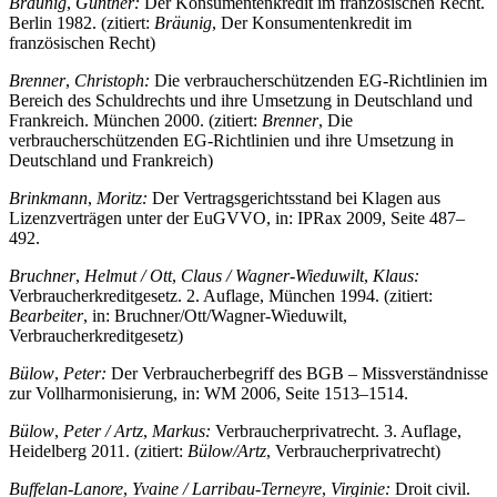
Berlin 1982. (zitiert:
Bräunig
, Der Konsumentenkredit im
französischen Recht)
Brenner
,
Christoph:
Die verbraucherschützenden EG-Richtlinien im
Bereich des Schuldrechts und ihre Umsetzung in Deutschland und
Frankreich. München 2000. (zitiert:
Brenner
, Die
verbraucherschützenden EG-Richtlinien und ihre Umsetzung in
Deutschland und Frankreich)
Brinkmann
,
Moritz:
Der Vertragsgerichtsstand bei Klagen aus
Lizenzverträgen unter der EuGVVO, in: IPRax 2009, Seite 487–
492.
Bruchner
,
Helmut /
Ott
,
Claus /
Wagner-Wieduwilt
,
Klaus:
Verbraucherkreditgesetz. 2. Auflage, München 1994. (zitiert:
Bearbeiter
, in: Bruchner/Ott/Wagner-Wieduwilt,
Verbraucherkreditgesetz)
Bülow
,
Peter:
Der Verbraucherbegriff des BGB – Missverständnisse
zur Vollharmonisierung, in: WM 2006, Seite 1513–1514.
Bülow
,
Peter /
Artz
,
Markus:
Verbraucherprivatrecht. 3. Auflage,
Heidelberg 2011. (zitiert:
Bülow/Artz
, Verbraucherprivatrecht)
Buffelan-Lanore
,
Yvaine /
Larribau-Terneyre
,
Virginie:
Droit civil.
Les obligations. 13. Auflage, Paris 2012. (zitiert:
Buffelan-