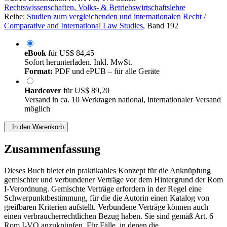
Reihe:
Studien zum vergleichenden und internationalen Recht /
Comparative and International Law Studies
, Band 192
eBook
für
US$ 84,45
Sofort herunterladen. Inkl. MwSt.
Format:
PDF und ePUB – für alle Geräte
Hardcover
für
US$ 89,20
Versand in ca. 10 Werktagen national, internationaler Versand
möglich
In den Warenkorb
Zusammenfassung
Dieses Buch bietet ein praktikables Konzept für die Anknüpfung
gemischter und verbundener Verträge vor dem Hintergrund der Rom
I-Verordnung. Gemischte Verträge erfordern in der Regel eine
Schwerpunktbestimmung, für die die Autorin einen Katalog von
greifbaren Kriterien aufstellt. Verbundene Verträge können auch
einen verbraucherrechtlichen Bezug haben. Sie sind gemäß Art. 6
Rom I-VO anzuknüpfen. Für Fälle, in denen die
Verbrauchereigenschaft verneint wird, befürwortet die Autorin eine