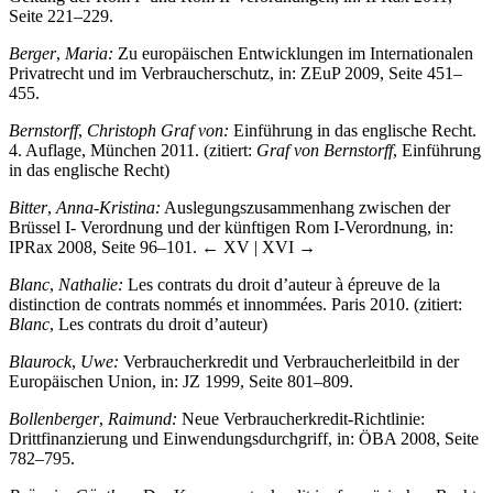
Berger
,
Maria:
Zu europäischen Entwicklungen im Internationalen
Privatrecht und im Verbraucherschutz, in: ZEuP 2009, Seite 451–
455.
Bernstorff
,
Christoph Graf von:
Einführung in das englische Recht.
4. Auflage, München 2011. (zitiert:
Graf von Bernstorff
, Einführung
in das englische Recht)
Bitter
,
Anna-Kristina:
Auslegungszusammenhang zwischen der
Brüssel I- Verordnung und der künftigen Rom I-Verordnung, in:
IPRax 2008, Seite 96–101.
← XV | XVI →
Blanc
,
Nathalie:
Les contrats du droit d’auteur à épreuve de la
distinction de contrats nommés et innommées. Paris 2010. (zitiert:
Blanc
, Les contrats du droit d’auteur)
Blaurock
,
Uwe:
Verbraucherkredit und Verbraucherleitbild in der
Europäischen Union, in: JZ 1999, Seite 801–809.
Bollenberger
,
Raimund:
Neue Verbraucherkredit-Richtlinie:
Drittfinanzierung und Einwendungsdurchgriff, in: ÖBA 2008, Seite
782–795.
Bräunig
,
Günther:
Der Konsumentenkredit im französischen Recht.