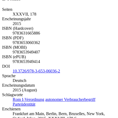
Seiten
XXXVII, 178
Erscheinungsjahr
2015
ISBN (Hardcover)
9783631665886
ISBN (PDF)
9783653060362
ISBN (MOBI)
9783653949407
ISBN (ePUB)
9783653949414
DOI
10.3726/978-3-653-06036-2
Sprache
Deutsch
Erscheinungsdatum
2015 (August)
Schlagworte
Rom I-Verordnung
autonomer Verbraucherbegriff
Parteiidentität
Erschienen
Frankfurt am Main, Berlin, Bern, Bruxelles, New York,
Oxford, Wien, 2015. XXXVIII, 178 S.