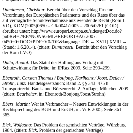
Dumitrescu
,
Christian:
Bericht über den Vorschlag für eine
Verordnung des Europäischen Parlaments und des Rates über das
auf vertragliche Schuldverhältnisse anzuwendende Recht (Rom-I-
VO), KOM(2005)0650 – C6-0041/2005 – 2005/0261 (COD).
abrufbar unter:
http://www.europarl.europa.eu/sides/getDoc.do?
pubRef=-//EP//NONSGML+REPORT+A6-2007-
0450+0+DOC+PDF+V0//DE&language=DE
← XVII | XVIII →
(Stand: 1.6.2014). (zitiert:
Dumitrescu
, Bericht über den Vorschlag
der Rom I-VO)
Dutta
,
Anatol:
Das Statut der Haftung aus Vertrag mit
Schutzwirkung für Dritte, in: IPRax 2009, Seite 293–299.
Ebenroth
,
Carsten Thomas /
Boujong
,
Karlheinz /
Joost
,
Detlev /
Strohn
,
Lutz:
Handelsgesetzbuch: Band 2. §§ 343–475 h.
Transportrecht. Bank- und Börsenrecht. 2. Auflage, München 2009.
(zitiert:
Bearbeiter
, in: Ebenroth/Boujong/Joost/Strohn)
Ebers
,
Martin:
Wer ist Verbraucher – Neuere Entwicklungen in der
Rechtsprechung des BGH und EuGH, in: VuR 2005, Seite 361–
365.
Eick
,
Wolfgang:
Das Problem der gemischten Verträge. Würzburg
1984. (zitiert:
Eick
, Problem der gemischten Verträge)