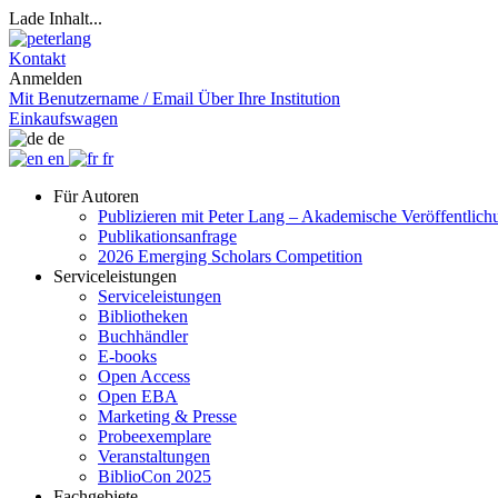
Lade Inhalt...
Kontakt
Anmelden
Mit Benutzername / Email
Über Ihre Institution
Einkaufswagen
de
en
fr
Für Autoren
Publizieren mit Peter Lang – Akademische Veröffentlic
Publikationsanfrage
2026 Emerging Scholars Competition
Serviceleistungen
Serviceleistungen
Bibliotheken
Buchhändler
E-books
Open Access
Open EBA
Marketing & Presse
Probeexemplare
Veranstaltungen
BiblioCon 2025
Fachgebiete