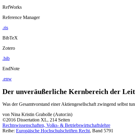
RefWorks
Reference Manager
.ris
BibTeX
Zotero
.bib
EndNote
.enw
Der unveräußerliche Kernbereich der Lei
Was der Gesamtvorstand einer Aktiengesellschaft zwingend selbst tu
von
Nina Kristin Grabolle (Autor:in)
©2016
Dissertation
XL, 214 Seiten
Rechtswissenschaften, Volks- & Betriebswirtschaftslehre
Reihe:
Europäische Hochschulschriften Recht
, Band 5791