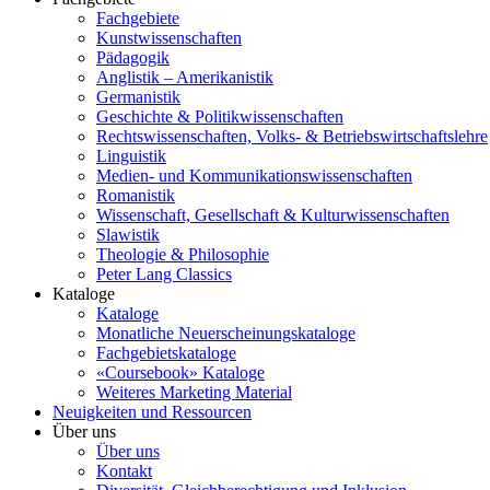
Fachgebiete
Kunstwissenschaften
Pädagogik
Anglistik – Amerikanistik
Germanistik
Geschichte & Politikwissenschaften
Rechtswissenschaften, Volks- & Betriebswirtschaftslehre
Linguistik
Medien- und Kommunikationswissenschaften
Romanistik
Wissenschaft, Gesellschaft & Kulturwissenschaften
Slawistik
Theologie & Philosophie
Peter Lang Classics
Kataloge
Kataloge
Monatliche Neuerscheinungskataloge
Fachgebietskataloge
«Coursebook» Kataloge
Weiteres Marketing Material
Neuigkeiten und Ressourcen
Über uns
Über uns
Kontakt