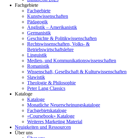
Fachgebiete
Fachgebiete
Kunstwissenschaften
Pädagogik
Anglistik – Amerikanistik
Germanistik
Geschichte & Politikwissenschaften
Rechtswissenschaften, Volks- &
Betriebswirtschaftslehre
Linguistik
Medien- und Kommunikationswissenschaften
Romanistik
Wissenschaft, Gesellschaft & Kulturwissenschaften
Slawistik
Theologie & Philosophie
Peter Lang Classics
Kataloge
Kataloge
Monatliche Neuerscheinungskataloge
Fachgebietskataloge
«Coursebook» Kataloge
Weiteres Marketing Material
Neuigkeiten und Ressourcen
Über uns