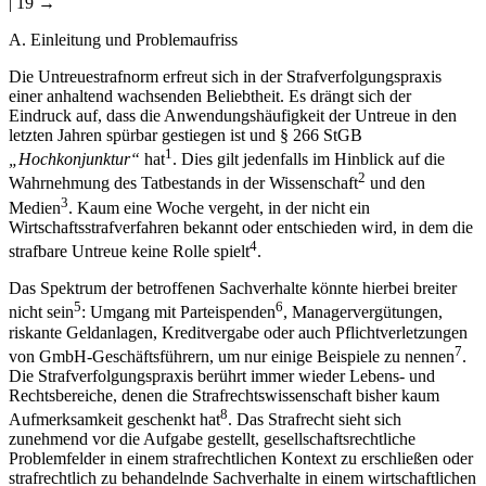
| 19 →
A.
Einleitung und Problemaufriss
Die Untreuestrafnorm erfreut sich in der Strafverfolgungspraxis
einer anhaltend wachsenden Beliebtheit. Es drängt sich der
Eindruck auf, dass die Anwendungshäufigkeit der Untreue in den
letzten Jahren spürbar gestiegen ist und § 266 StGB
1
„Hochkonjunktur“
hat
. Dies gilt jedenfalls im Hinblick auf die
2
Wahrnehmung des Tatbestands in der Wissenschaft
und den
3
Medien
. Kaum eine Woche vergeht, in der nicht ein
Wirtschaftsstrafverfahren bekannt oder entschieden wird, in dem die
4
strafbare Untreue keine Rolle spielt
.
Das Spektrum der betroffenen Sachverhalte könnte hierbei breiter
5
6
nicht sein
: Umgang mit Parteispenden
, Managervergütungen,
riskante Geldanlagen, Kreditvergabe oder auch Pflichtverletzungen
7
von GmbH-Geschäftsführern, um nur einige Beispiele zu nennen
.
Die Strafverfolgungspraxis berührt immer wieder Lebens- und
Rechtsbereiche, denen die Strafrechtswissenschaft bisher kaum
8
Aufmerksamkeit geschenkt hat
. Das Strafrecht sieht sich
zunehmend vor die Aufgabe gestellt, gesellschaftsrechtliche
Problemfelder in einem strafrechtlichen Kontext zu erschließen oder
strafrechtlich zu behandelnde Sachverhalte in einem wirtschaftlichen