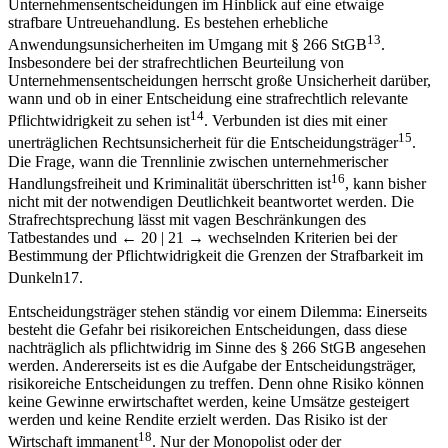
Unternehmensentscheidungen im Hinblick auf eine etwaige
strafbare Untreuehandlung. Es bestehen erhebliche
13
Anwendungsunsicherheiten im Umgang mit § 266 StGB
.
Insbesondere bei der strafrechtlichen Beurteilung von
Unternehmensentscheidungen herrscht große Unsicherheit darüber,
wann und ob in einer Entscheidung eine strafrechtlich relevante
14
Pflichtwidrigkeit zu sehen ist
. Verbunden ist dies mit einer
15
unerträglichen Rechtsunsicherheit für die Entscheidungsträger
.
Die Frage, wann die Trennlinie zwischen unternehmerischer
16
Handlungsfreiheit und Kriminalität überschritten ist
, kann bisher
nicht mit der notwendigen Deutlichkeit beantwortet werden. Die
Strafrechtsprechung lässt mit vagen Beschränkungen des
Tatbestandes und
← 20 | 21 →
wechselnden Kriterien bei der
Bestimmung der Pflichtwidrigkeit die Grenzen der Strafbarkeit im
Dunkeln
17
.
Entscheidungsträger stehen ständig vor einem Dilemma: Einerseits
besteht die Gefahr bei risikoreichen Entscheidungen, dass diese
nachträglich als pflichtwidrig im Sinne des § 266 StGB angesehen
werden. Andererseits ist es die Aufgabe der Entscheidungsträger,
risikoreiche Entscheidungen zu treffen. Denn ohne Risiko können
keine Gewinne erwirtschaftet werden, keine Umsätze gesteigert
werden und keine Rendite erzielt werden. Das Risiko ist der
18
Wirtschaft immanent
. Nur der Monopolist oder der