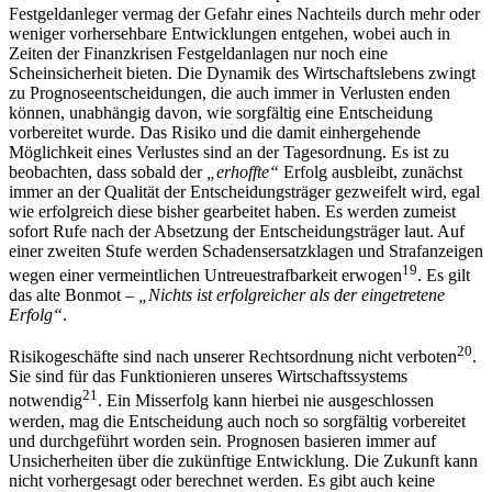
Festgeldanleger vermag der Gefahr eines Nachteils durch mehr oder
weniger vorhersehbare Entwicklungen entgehen, wobei auch in
Zeiten der Finanzkrisen Festgeldanlagen nur noch eine
Scheinsicherheit bieten. Die Dynamik des Wirtschaftslebens zwingt
zu Prognoseentscheidungen, die auch immer in Verlusten enden
können, unabhängig davon, wie sorgfältig eine Entscheidung
vorbereitet wurde. Das Risiko und die damit einhergehende
Möglichkeit eines Verlustes sind an der Tagesordnung. Es ist zu
beobachten, dass sobald der
„erhoffte“
Erfolg ausbleibt, zunächst
immer an der Qualität der Entscheidungsträger gezweifelt wird, egal
wie erfolgreich diese bisher gearbeitet haben. Es werden zumeist
sofort Rufe nach der Absetzung der Entscheidungsträger laut. Auf
einer zweiten Stufe werden Schadensersatzklagen und Strafanzeigen
19
wegen einer vermeintlichen Untreuestrafbarkeit erwogen
. Es gilt
das alte Bonmot –
„Nichts ist erfolgreicher als der eingetretene
Erfolg“
.
20
Risikogeschäfte sind nach unserer Rechtsordnung nicht verboten
.
Sie sind für das Funktionieren unseres Wirtschaftssystems
21
notwendig
. Ein Misserfolg kann hierbei nie ausgeschlossen
werden, mag die Entscheidung auch noch so sorgfältig vorbereitet
und durchgeführt worden sein. Prognosen basieren immer auf
Unsicherheiten über die zukünftige Entwicklung. Die Zukunft kann
nicht vorhergesagt oder berechnet werden. Es gibt auch keine