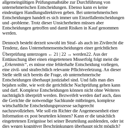
allgemeingültigen Prüfungsmaßstäbe zur Durchführung von
unternehmerischen Entscheidungen. Ebenso kann es keine
eindeutigen Handlungsdirektiven geben. Bei unternehmerischen
Entscheidungen handelt es sich immer um Einzelfallentscheidungen
und -probleme. Trotz dieser Unsicherheiten müssen aber
Entscheidungen getroffen und damit Risiken in Kauf genommen
werden.
Dennoch besteht derzeit sowohl im Straf- als auch im Zivilrecht die
Tendenz, dass Unternehmensentscheidungen einer gerichtlichen
Überprüfung unterzogen
← 21 | 22 →
werden
22
. Aus der
Enttäuschung über einen eingetretenen Misserfolg folgt meist die
„Erkenntnis“
, es müsse eine fehlerhafte Entscheidung vorliegen,
eine zivil- und strafrechtlich relevante Pflichtverletzung. An dieser
Stelle stellt sich bereits die Frage, ob unternehmerische
Entscheidungen überhaupt justiziabel sind. Und falls man dies
bejahen sollte, wie weit die gerichtliche Nachprüfung gehen kann
und darf. Komplexe Entscheidungen können nicht ohne Weiteres
nachträglich überprüft werden. Bezweifelt werden darf auch, dass
die Gerichte die notwendige Sachkunde mitbringen, komplexe
wirtschaftliche Entscheidungsprozesse sachgerecht
nachzuvollziehen. Wie soll ein Richter die Angemessenheit einer
Information ex post beurteilen können? Kann er die tatsächlich
eingetretenen Ereignisse bei seiner Beurteilung ausblenden, oder ist
dies wegen kognitiver Beschränkungen überhaupt nicht möglich?