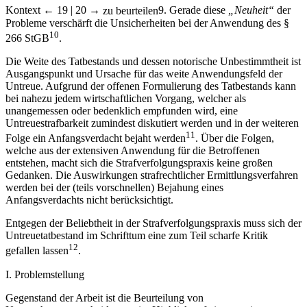
Kontext
← 19 | 20 →
zu beurteilen
9
. Gerade diese
„Neuheit“
der
Probleme verschärft die Unsicherheiten bei der Anwendung des §
10
266 StGB
.
Die Weite des Tatbestands und dessen notorische Unbestimmtheit ist
Ausgangspunkt und Ursache für das weite Anwendungsfeld der
Untreue. Aufgrund der offenen Formulierung des Tatbestands kann
bei nahezu jedem wirtschaftlichen Vorgang, welcher als
unangemessen oder bedenklich empfunden wird, eine
Untreuestrafbarkeit zumindest diskutiert werden und in der weiteren
11
Folge ein Anfangsverdacht bejaht werden
. Über die Folgen,
welche aus der extensiven Anwendung für die Betroffenen
entstehen, macht sich die Strafverfolgungspraxis keine großen
Gedanken. Die Auswirkungen strafrechtlicher Ermittlungsverfahren
werden bei der (teils vorschnellen) Bejahung eines
Anfangsverdachts nicht berücksichtigt.
Entgegen der Beliebtheit in der Strafverfolgungspraxis muss sich der
Untreuetatbestand im Schrifttum eine zum Teil scharfe Kritik
12
gefallen lassen
.
I.
Problemstellung
Gegenstand der Arbeit ist die Beurteilung von