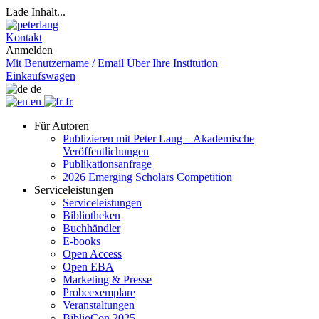
Lade Inhalt...
Kontakt
Anmelden
Mit Benutzername / Email
Über Ihre Institution
Einkaufswagen
de
en
fr
Für Autoren
Publizieren mit Peter Lang – Akademische
Veröffentlichungen
Publikationsanfrage
2026 Emerging Scholars Competition
Serviceleistungen
Serviceleistungen
Bibliotheken
Buchhändler
E-books
Open Access
Open EBA
Marketing & Presse
Probeexemplare
Veranstaltungen
BiblioCon 2025