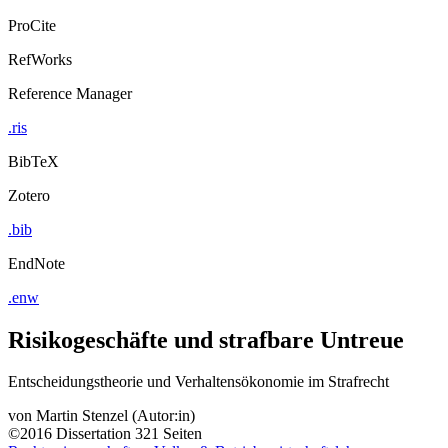
ProCite
RefWorks
Reference Manager
.ris
BibTeX
Zotero
.bib
EndNote
.enw
Risikogeschäfte und strafbare Untreue
Entscheidungstheorie und Verhaltensökonomie im Strafrecht
von
Martin Stenzel (Autor:in)
©2016
Dissertation
321 Seiten