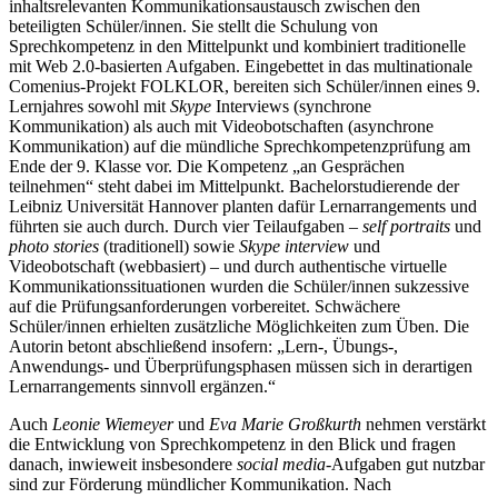
inhaltsrelevanten Kommunikationsaustausch zwischen den
beteiligten Schüler/innen. Sie stellt die Schulung von
Sprechkompetenz in den Mittelpunkt und kombiniert traditionelle
mit Web 2.0-basierten Aufgaben. Eingebettet in das multinationale
Comenius-Projekt FOLKLOR, bereiten sich Schüler/innen eines 9.
Lernjahres sowohl mit
Skype
Interviews (synchrone
Kommunikation) als auch mit Videobotschaften (asynchrone
Kommunikation) auf die mündliche Sprechkompetenzprüfung am
Ende der 9. Klasse vor. Die Kompetenz „an Gesprächen
teilnehmen“ steht dabei im Mittelpunkt. Bachelorstudierende der
Leibniz Universität Hannover planten dafür Lernarrangements und
führten sie auch durch. Durch vier Teilaufgaben –
self portraits
und
photo stories
(traditionell) sowie
Skype interview
und
Videobotschaft (webbasiert) – und durch authentische virtuelle
Kommunikationssituationen wurden die Schüler/innen sukzessive
auf die Prüfungsanforderungen vorbereitet. Schwächere
Schüler/innen erhielten zusätzliche Möglichkeiten zum Üben. Die
Autorin betont abschließend insofern: „Lern-, Übungs-,
Anwendungs- und Überprüfungsphasen müssen sich in derartigen
Lernarrangements sinnvoll ergänzen.“
Auch
Leonie Wiemeyer
und
Eva Marie Großkurth
nehmen verstärkt
die Entwicklung von Sprechkompetenz in den Blick und fragen
danach, inwieweit insbesondere
social media
-Aufgaben gut nutzbar
sind zur Förderung mündlicher Kommunikation. Nach