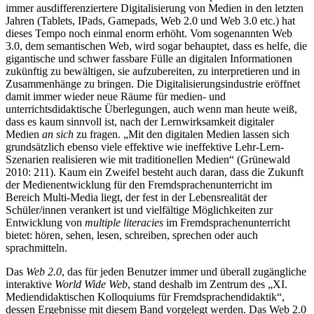
immer ausdifferenziertere Digitalisierung von Medien in den letzten
Jahren (Tablets, IPads, Gamepads, Web 2.0 und Web 3.0 etc.) hat
dieses Tempo noch einmal enorm erhöht. Vom sogenannten Web
3.0, dem semantischen Web, wird sogar behauptet, dass es helfe, die
gigantische und schwer fassbare Fülle an digitalen Informationen
zukünftig zu bewältigen, sie aufzubereiten, zu interpretieren und in
Zusammenhänge zu bringen. Die Digitalisierungsindustrie eröffnet
damit immer wieder neue Räume für medien- und
unterrichtsdidaktische Überlegungen, auch wenn man heute weiß,
dass es kaum sinnvoll ist, nach der Lernwirksamkeit digitaler
Medien
an sich
zu fragen. „Mit den digitalen Medien lassen sich
grundsätzlich ebenso viele effektive wie ineffektive Lehr-Lern-
Szenarien realisieren wie mit traditionellen Medien“ (Grünewald
2010: 211). Kaum ein Zweifel besteht auch daran, dass die Zukunft
der Medienentwicklung für den Fremdsprachenunterricht im
Bereich Multi-Media liegt, der fest in der Lebensrealität der
Schüler/innen verankert ist und vielfältige Möglichkeiten zur
Entwicklung von
multiple literacies
im Fremdsprachenunterricht
bietet: hören, sehen, lesen, schreiben, sprechen oder auch
sprachmitteln.
Das
Web 2.0
, das für jeden Benutzer immer und überall zugängliche
interaktive
World Wide Web
, stand deshalb im Zentrum des „XI.
Mediendidaktischen Kolloquiums für Fremdsprachendidaktik“,
dessen Ergebnisse mit diesem Band vorgelegt werden. Das Web 2.0