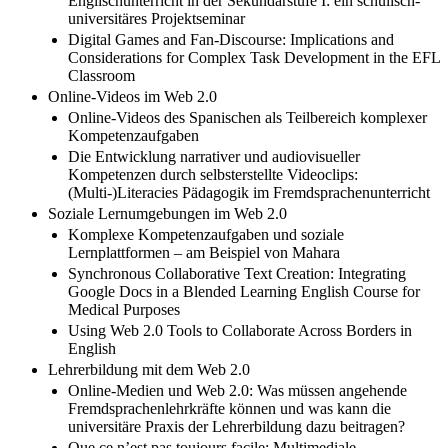
Englischunterricht in der Sekundarstufe I: ein schulisch-
universitäres Projektseminar
Digital Games and Fan-Discourse: Implications and
Considerations for Complex Task Development in the EFL
Classroom
Online-Videos im Web 2.0
Online-Videos des Spanischen als Teilbereich komplexer
Kompetenzaufgaben
Die Entwicklung narrativer und audiovisueller
Kompetenzen durch selbsterstellte Videoclips:
(Multi-)Literacies Pädagogik im Fremdsprachenunterricht
Soziale Lernumgebungen im Web 2.0
Komplexe Kompetenzaufgaben und soziale
Lernplattformen – am Beispiel von Mahara
Synchronous Collaborative Text Creation: Integrating
Google Docs in a Blended Learning English Course for
Medical Purposes
Using Web 2.0 Tools to Collaborate Across Borders in
English
Lehrerbildung mit dem Web 2.0
Online-Medien und Web 2.0: Was müssen angehende
Fremdsprachenlehrkräfte können und was kann die
universitäre Praxis der Lehrerbildung dazu beitragen?
Que ce n’est pas toujours facile: Multimediale,