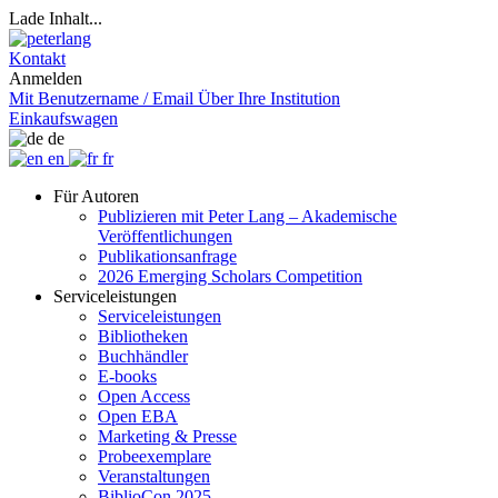
Lade Inhalt...
Kontakt
Anmelden
Mit Benutzername / Email
Über Ihre Institution
Einkaufswagen
de
en
fr
Für Autoren
Publizieren mit Peter Lang – Akademische
Veröffentlichungen
Publikationsanfrage
2026 Emerging Scholars Competition
Serviceleistungen
Serviceleistungen
Bibliotheken
Buchhändler
E-books
Open Access
Open EBA
Marketing & Presse
Probeexemplare
Veranstaltungen
BiblioCon 2025