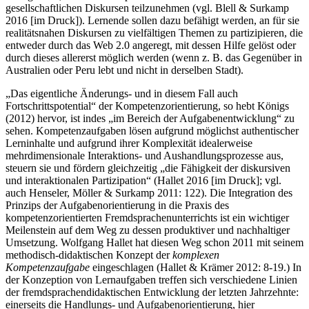
gesellschaftlichen Diskursen teilzunehmen (vgl. Blell & Surkamp
2016 [im Druck]). Lernende sollen dazu befähigt werden, an für sie
realitätsnahen Diskursen zu vielfältigen Themen zu partizipieren, die
entweder durch das Web 2.0 angeregt, mit dessen Hilfe gelöst oder
durch dieses allererst möglich werden (wenn z. B. das Gegenüber in
Australien oder Peru lebt und nicht in derselben Stadt).
„Das eigentliche Änderungs- und in diesem Fall auch
Fortschrittspotential“ der Kompetenzorientierung, so hebt Königs
(2012) hervor, ist indes „im Bereich der Aufgabenentwicklung“ zu
sehen. Kompetenzaufgaben lösen aufgrund möglichst authentischer
Lerninhalte und aufgrund ihrer Komplexität idealerweise
mehrdimensionale Interaktions- und Aushandlungsprozesse aus,
steuern sie und fördern gleichzeitig „die Fähigkeit der diskursiven
und interaktionalen Partizipation“ (Hallet 2016 [im Druck]; vgl.
auch Henseler, Möller & Surkamp 2011: 122). Die Integration des
Prinzips der Aufgabenorientierung in die Praxis des
kompetenzorientierten Fremdsprachenunterrichts ist ein wichtiger
Meilenstein auf dem Weg zu dessen produktiver und nachhaltiger
Umsetzung. Wolfgang Hallet hat diesen Weg schon 2011 mit seinem
methodisch-didaktischen Konzept der
komplexen
Kompetenzaufgabe
eingeschlagen (Hallet & Krämer 2012: 8-19.) In
der Konzeption von Lernaufgaben treffen sich verschiedene Linien
der fremdsprachendidaktischen Entwicklung der letzten Jahrzehnte:
einerseits die Handlungs- und Aufgabenorientierung, hier