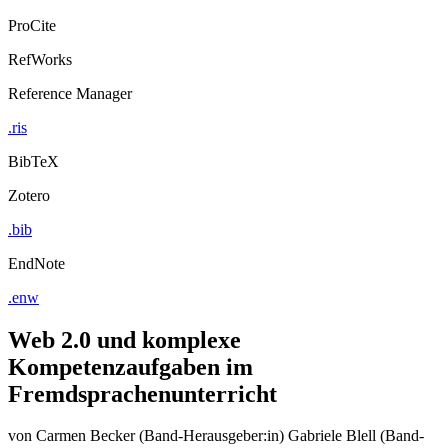
ProCite
RefWorks
Reference Manager
.ris
BibTeX
Zotero
.bib
EndNote
.enw
Web 2.0 und komplexe
Kompetenzaufgaben im
Fremdsprachenunterricht
von
Carmen Becker (Band-Herausgeber:in)
Gabriele Blell (Band-