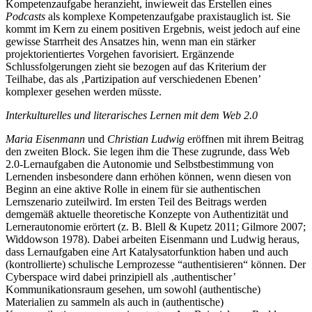
Kompetenzaufgabe heranzieht, inwieweit das Erstellen eines
Podcasts
als komplexe Kompetenzaufgabe praxistauglich ist. Sie
kommt im Kern zu einem positiven Ergebnis, weist jedoch auf eine
gewisse Starrheit des Ansatzes hin, wenn man ein stärker
projektorientiertes Vorgehen favorisiert. Ergänzende
Schlussfolgerungen zieht sie bezogen auf das Kriterium der
Teilhabe, das als ‚Partizipation auf verschiedenen Ebenen’
komplexer gesehen werden müsste.
Interkulturelles und literarisches Lernen mit dem Web 2.0
Maria Eisenmann
und
Christian Ludwig
eröffnen mit ihrem Beitrag
den zweiten Block. Sie legen ihm die These zugrunde, dass Web
2.0-Lernaufgaben die Autonomie und Selbstbestimmung von
Lernenden insbesondere dann erhöhen können, wenn diesen von
Beginn an eine aktive Rolle in einem für sie authentischen
Lernszenario zuteilwird. Im ersten Teil des Beitrags werden
demgemäß aktuelle theoretische Konzepte von Authentizität und
Lernerautonomie erörtert (z. B. Blell & Kupetz 2011; Gilmore 2007;
Widdowson 1978). Dabei arbeiten Eisenmann und Ludwig heraus,
dass Lernaufgaben eine Art Katalysatorfunktion haben und auch
(kontrollierte) schulische Lernprozesse “authentisieren“ können. Der
Cyberspace wird dabei prinzipiell als ‚authentischer’
Kommunikationsraum gesehen, um sowohl (authentische)
Materialien zu sammeln als auch in (authentische)