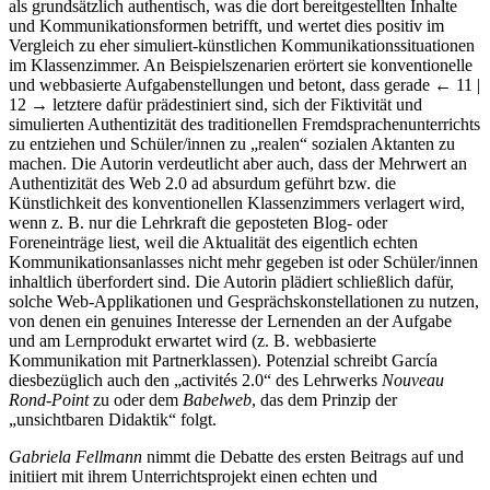
als grundsätzlich authentisch, was die dort bereitgestellten Inhalte
und Kommunikationsformen betrifft, und wertet dies positiv im
Vergleich zu eher simuliert-künstlichen Kommunikationssituationen
im Klassenzimmer. An Beispielszenarien erörtert sie konventionelle
und webbasierte Aufgabenstellungen und betont, dass gerade
← 11 |
12 →
letztere dafür prädestiniert sind, sich der Fiktivität und
simulierten Authentizität des traditionellen Fremdsprachenunterrichts
zu entziehen und Schüler/innen zu „realen“ sozialen Aktanten zu
machen. Die Autorin verdeutlicht aber auch, dass der Mehrwert an
Authentizität des Web 2.0 ad absurdum geführt bzw. die
Künstlichkeit des konventionellen Klassenzimmers verlagert wird,
wenn z. B. nur die Lehrkraft die geposteten Blog- oder
Foreneinträge liest, weil die Aktualität des eigentlich echten
Kommunikationsanlasses nicht mehr gegeben ist oder Schüler/innen
inhaltlich überfordert sind. Die Autorin plädiert schließlich dafür,
solche Web-Applikationen und Gesprächskonstellationen zu nutzen,
von denen ein genuines Interesse der Lernenden an der Aufgabe
und am Lernprodukt erwartet wird (z. B. webbasierte
Kommunikation mit Partnerklassen). Potenzial schreibt García
diesbezüglich auch den „activités 2.0“ des Lehrwerks
Nouveau
Rond-Point
zu oder dem
Babelweb
, das dem Prinzip der
„unsichtbaren Didaktik“ folgt.
Gabriela Fellmann
nimmt die Debatte des ersten Beitrags auf und
initiiert mit ihrem Unterrichtsprojekt einen echten und