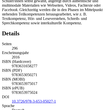
Schüler/innen selbst gewählt, angeregt durch authentische und
multimodale Materialien wie Webseiten, Videos, Fachtexte oder
Facebook
. Gleichzeitig werden die in den Phasen im Mittelpunkt
stehenden Teilkompetenzen herausgearbeitet, wie z. B.
Textkompetenz, Hör- und Leseverstehen, Schreib- und
Sprechkompetenz sowie interkulturelle Kompetenz.
Details
Seiten
296
Erscheinungsjahr
2016
ISBN (Hardcover)
9783631658277
ISBN (PDF)
9783653050271
ISBN (MOBI)
9783653975017
ISBN (ePUB)
9783653975024
DOI
10.3726/978-3-653-05027-1
Sprache