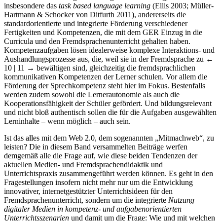
insbesondere das
task based language learning
(Ellis 2003; Müller-
Hartmann & Schocker von Ditfurth 2011), andererseits die
standardorientierte und integrierte Förderung verschiedener
Fertigkeiten und Kompetenzen, die mit dem GER Einzug in die
Curricula und den Fremdsprachenunterricht gehalten haben.
Kompetenzaufgaben lösen idealerweise komplexe Interaktions- und
Aushandlungsprozesse aus, die, weil sie in der Fremdsprache zu
←
10 | 11 →
bewältigen sind, gleichzeitig die fremdsprachlichen
kommunikativen Kompetenzen der Lerner schulen. Vor allem die
Förderung der Sprechkompetenz steht hier im Fokus. Bestenfalls
werden zudem sowohl die Lernerautonomie als auch die
Kooperationsfähigkeit der Schüler gefördert. Und bildungsrelevant
und nicht bloß authentisch sollen die für die Aufgaben ausgewählten
Lerninhalte – wenn möglich – auch sein.
Ist das alles mit dem Web 2.0, dem sogenannten „Mitmachweb“, zu
leisten? Die in diesem Band versammelten Beiträge werfen
demgemäß alle die Frage auf, wie diese beiden Tendenzen der
aktuellen Medien- und Fremdsprachendidaktik und
Unterrichtspraxis zusammengeführt werden können. Es geht in den
Fragestellungen insofern nicht mehr nur um die Entwicklung
innovativer, internetgestützter Unterrichtsideen für den
Fremdsprachenunterricht, sondern um die integrierte
Nutzung
digitaler Medien in kompetenz- und aufgabenorientierten
Unterrichtsszenarien
und damit um die Frage: Wie und mit welchen