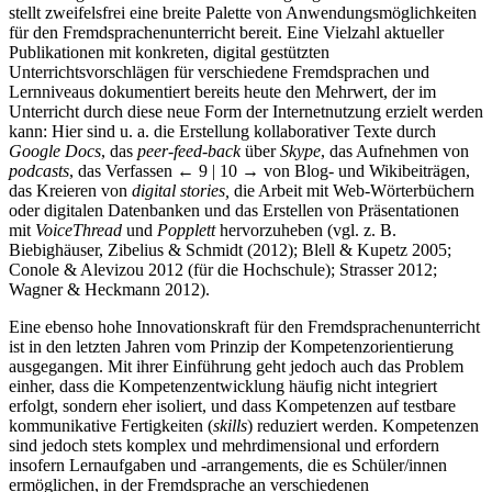
stellt zweifelsfrei eine breite Palette von Anwendungsmöglichkeiten
für den Fremdsprachenunterricht bereit. Eine Vielzahl aktueller
Publikationen mit konkreten, digital gestützten
Unterrichtsvorschlägen für verschiedene Fremdsprachen und
Lernniveaus dokumentiert bereits heute den Mehrwert, der im
Unterricht durch diese neue Form der Internetnutzung erzielt werden
kann: Hier sind u. a. die Erstellung kollaborativer Texte durch
Google Docs
, das
peer-feed-back
über
Skype
, das Aufnehmen von
podcasts
, das Verfassen
← 9 | 10 →
von Blog- und Wikibeiträgen,
das Kreieren von
digital stories,
die Arbeit mit Web-Wörterbüchern
oder digitalen Datenbanken und das Erstellen von Präsentationen
mit
VoiceThread
und
Popplett
hervorzuheben (vgl. z. B.
Biebighäuser, Zibelius & Schmidt (2012); Blell & Kupetz 2005;
Conole & Alevizou 2012 (für die Hochschule); Strasser 2012;
Wagner & Heckmann 2012).
Eine ebenso hohe Innovationskraft für den Fremdsprachenunterricht
ist in den letzten Jahren vom Prinzip der Kompetenzorientierung
ausgegangen. Mit ihrer Einführung geht jedoch auch das Problem
einher, dass die Kompetenzentwicklung häufig nicht integriert
erfolgt, sondern eher isoliert, und dass Kompetenzen auf testbare
kommunikative Fertigkeiten (
skills
) reduziert werden. Kompetenzen
sind jedoch stets komplex und mehrdimensional und erfordern
insofern Lernaufgaben und -arrangements, die es Schüler/innen
ermöglichen, in der Fremdsprache an verschiedenen