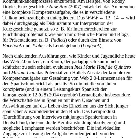
Kommunikationsprozesse einzutreten. Am Beispiel von Roddy
Doyles Kurzgeschichte
New Bo
y (2007) entwickelt das Autorenduo
eine komplexe Kompetenzaufgabe, die es in verschiedene
Teilkompetenzaufgaben untergliedert. Das
WWW
← 13 | 14 →
wird
dabei durchgängig als Diskursraum zur Interpretation der
Kurzgeschichte genutzt, so z. B. für Internetrecherchen zur
Flüchtlingsproblematik wie auch für öffentliche Foren und Blogs,
für Präsentationen (z. B.
Padlets
) oder durch den Einsatz von
Facebook
und
Twitter
als Lerntagebuch (
Logbook
).
Nach einleitenden Ausführungen, wie Kinder und Jugendliche heute
das Web 2.0 nutzen, ein Raum, der pädagogisch kaum mehr
schützbar zu sein scheint, evaluieren
Ines Maria
Hauf de Quintero
und
Miriam Ivan
das Potenzial von Hallets Ansatz der komplexen
Kompetenzaufgabe zur Gestaltung von Web 2.0-Lernszenarien für
den Spanischunterricht als positiv. So nimmt die von ihnen
konzipierte (und in einem Leistungskurs Spanisch der
Jahrgangsstufe 12 (G8) 2014 erprobte) Lernaufgabe insbesondere
die Wirtschaftskrise in Spanien mit ihren Ursachen und
Auswirkungen auf das Leben des Einzelnen aus der Sicht junger
spanischer Auszubildender in den Blick. Das Lernprodukt
(Durchführung von Interviews mit jungen Spanier/innen in
Deutschland, die eine duale Berufsausbildung absolvieren) und
mögliche Lernphasen werden beschrieben. Die individuellen
Zugänge zur Lösung der Aufgabe wurden jedoch von den