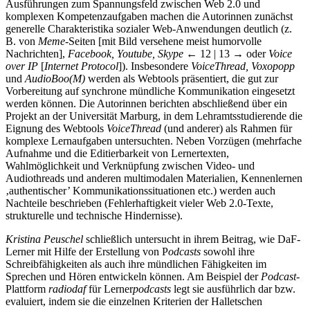
Ausführungen zum Spannungsfeld zwischen Web 2.0 und
komplexen Kompetenzaufgaben machen die Autorinnen zunächst
generelle Charakteristika sozialer Web-Anwendungen deutlich (z.
B. von
Meme
-Seiten [mit Bild versehene meist humorvolle
Nachrichten],
Facebook, Youtube, Skype
← 12 | 13 →
oder
Voice
over IP
[
Internet Protocol
]). Insbesondere
VoiceThread, Voxopopp
und
AudioBoo(M)
werden als Webtools präsentiert, die gut zur
Vorbereitung auf synchrone mündliche Kommunikation eingesetzt
werden können. Die Autorinnen berichten abschließend über ein
Projekt an der Universität Marburg, in dem Lehramtsstudierende die
Eignung des Webtools
VoiceThread
(und anderer) als Rahmen für
komplexe Lernaufgaben untersuchten. Neben Vorzügen (mehrfache
Aufnahme und die Editierbarkeit von Lernertexten,
Wahlmöglichkeit und Verknüpfung zwischen Video- und
Audiothreads und anderen multimodalen Materialien, Kennenlernen
‚authentischer’ Kommunikationssituationen etc.) werden auch
Nachteile beschrieben (Fehlerhaftigkeit vieler Web 2.0-Texte,
strukturelle und technische Hindernisse).
Kristina Peuschel
schließlich untersucht in ihrem Beitrag, wie DaF-
Lerner mit Hilfe der Erstellung von P
odcasts
sowohl ihre
Schreibfähigkeiten als auch ihre mündlichen Fähigkeiten im
Sprechen und Hören entwickeln können. Am Beispiel der
Podcast
-
Plattform
radiodaf
für Lerner
podcasts
legt sie ausführlich dar bzw.
evaluiert, indem sie die einzelnen Kriterien der Halletschen