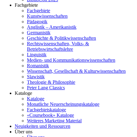
Fachgebiete
Fachgebiete
Kunstwissenschaften
Pädagogik
Anglistik – Amerikanistik
Germanistik
Geschichte & Politikwissenschaften
Rechtswissenschaften, Volks- &
Betriebswirtschaftslehre
Linguistik
Medien- und Kommunikationswissenschaften
Romanistik
Wissenschaft, Gesellschaft & Kulturwissenschaften
Slawistik
Theologie & Philosophie
Peter Lang Classics
Kataloge
Kataloge
Monatliche Neuerscheinungskataloge
Fachgebietskataloge
«Coursebook» Kataloge
Weiteres Marketing Material
Neuigkeiten und Ressourcen
Über uns