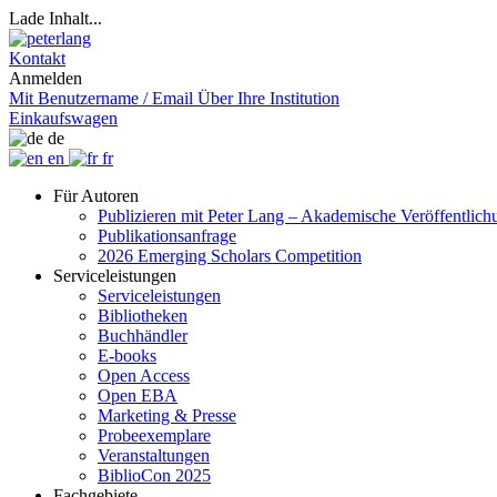
Lade Inhalt...
Kontakt
Anmelden
Mit Benutzername / Email
Über Ihre Institution
Einkaufswagen
de
en
fr
Für Autoren
Publizieren mit Peter Lang – Akademische Veröffentlic
Publikationsanfrage
2026 Emerging Scholars Competition
Serviceleistungen
Serviceleistungen
Bibliotheken
Buchhändler
E-books
Open Access
Open EBA
Marketing & Presse
Probeexemplare
Veranstaltungen
BiblioCon 2025
Fachgebiete