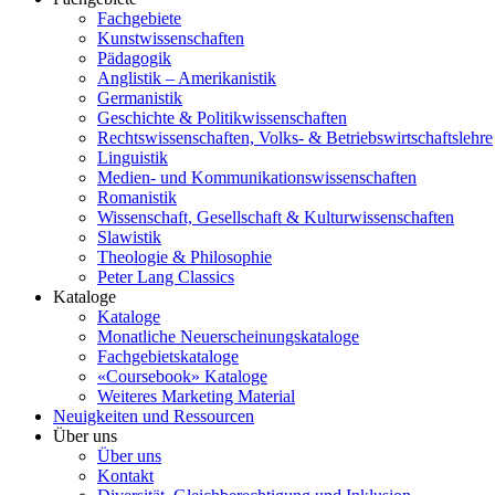
Fachgebiete
Kunstwissenschaften
Pädagogik
Anglistik – Amerikanistik
Germanistik
Geschichte & Politikwissenschaften
Rechtswissenschaften, Volks- & Betriebswirtschaftslehre
Linguistik
Medien- und Kommunikationswissenschaften
Romanistik
Wissenschaft, Gesellschaft & Kulturwissenschaften
Slawistik
Theologie & Philosophie
Peter Lang Classics
Kataloge
Kataloge
Monatliche Neuerscheinungskataloge
Fachgebietskataloge
«Coursebook» Kataloge
Weiteres Marketing Material
Neuigkeiten und Ressourcen
Über uns
Über uns
Kontakt