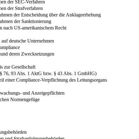
hmen der SEC-Verfahren
men der Strafverfahren
 Rahmen der Entscheidung über die Anklageerhebung
Rahmen der Sanktionierung
gen nach US-amerikanischem Recht
n auf deutsche Unternehmen
Compliance
n und deren Zwecksetzungen
s zur Gesellschaft
(§§ 76, 93 Abs. 1 AktG bzw. § 43 Abs. 1 GmbHG)
eil einer Compliance-Verpflichtung des Leitungsorgans
erwachungs- und Anzeigepflichten
lichen Normengefüge
tlungsbehörden
en und Strafverfolgungsbehörden