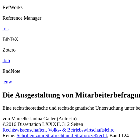
RefWorks
Reference Manager
.ris
BibTeX
Zotero
.bib
EndNote
.enw
Die Ausgestaltung von Mitarbeiterbefragu
Eine rechtstheoretische und rechtsdogmatische Untersuchung unter b
von
Marcelle Janina Gatter (Autor:in)
©2016
Dissertation
LXXXII, 312 Seiten
Rechtswissenschaften, Volks- & Betriebswirtschaftslehre
Reihe:
Schriften zum Strafrecht und Strafprozeßrecht
, Band 124