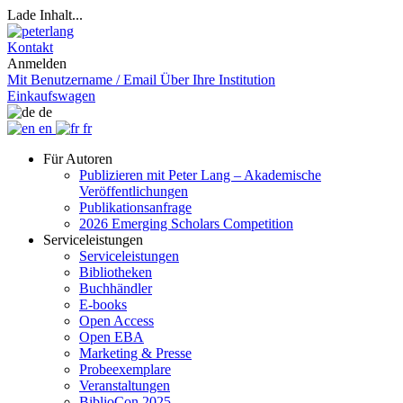
Lade Inhalt...
Kontakt
Anmelden
Mit Benutzername / Email
Über Ihre Institution
Einkaufswagen
de
en
fr
Für Autoren
Publizieren mit Peter Lang – Akademische
Veröffentlichungen
Publikationsanfrage
2026 Emerging Scholars Competition
Serviceleistungen
Serviceleistungen
Bibliotheken
Buchhändler
E-books
Open Access
Open EBA
Marketing & Presse
Probeexemplare
Veranstaltungen
BiblioCon 2025