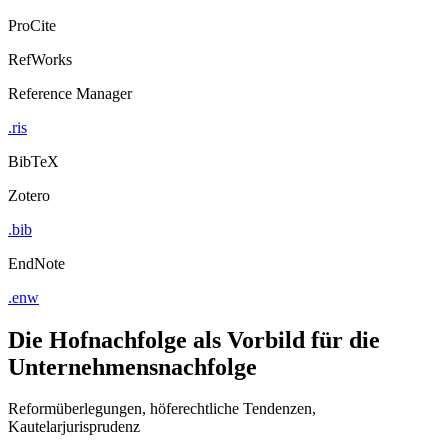
ProCite
RefWorks
Reference Manager
.ris
BibTeX
Zotero
.bib
EndNote
.enw
Die Hofnachfolge als Vorbild für die
Unternehmensnachfolge
Reformüberlegungen, höferechtliche Tendenzen,
Kautelarjurisprudenz