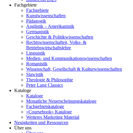
Fachgebiete
Fachgebiete
Kunstwissenschaften
Pädagogik
Anglistik – Amerikanistik
Germanistik
Geschichte & Politikwissenschaften
Rechtswissenschaften, Volks- &
Betriebswirtschaftslehre
Linguistik
Medien- und Kommunikationswissenschaften
Romanistik
Wissenschaft, Gesellschaft & Kulturwissenschaften
Slawistik
Theologie & Philosophie
Peter Lang Classics
Kataloge
Kataloge
Monatliche Neuerscheinungskataloge
Fachgebietskataloge
«Coursebook» Kataloge
Weiteres Marketing Material
Neuigkeiten und Ressourcen
Über uns